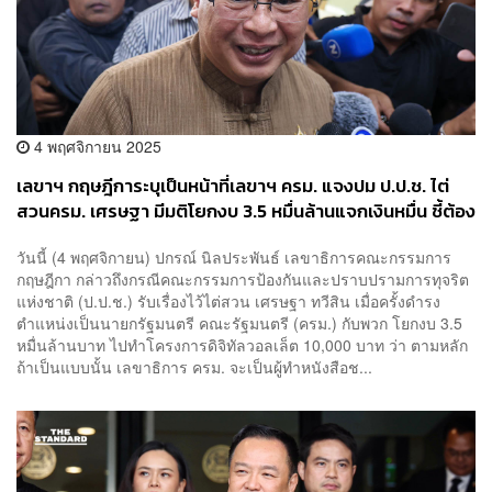
4 พฤศจิกายน 2025
เลขาฯ กฤษฎีการะบุเป็นหน้าที่เลขาฯ ครม. แจงปม ป.ป.ช. ไต่
สวนครม. เศรษฐา มีมติโยกงบ 3.5 หมื่นล้านแจกเงินหมื่น ชี้ต้อง
ดูรายบุคคล
วันนี้ (4 พฤศจิกายน) ปกรณ์ นิลประพันธ์ เลขาธิการคณะกรรมการ
กฤษฎีกา กล่าวถึงกรณีคณะกรรมการป้องกันและปราบปรามการทุจริต
แห่งชาติ (ป.ป.ช.) รับเรื่องไว้ไต่สวน เศรษฐา ทวีสิน เมื่อครั้งดำรง
ตำแหน่งเป็นนายกรัฐมนตรี คณะรัฐมนตรี (ครม.) กับพวก โยกงบ 3.5
หมื่นล้านบาท ไปทำโครงการดิจิทัลวอลเล็ต 10,000 บาท ว่า ตามหลัก
ถ้าเป็นแบบนั้น เลขาธิการ ครม. จะเป็นผู้ทำหนังสือช...