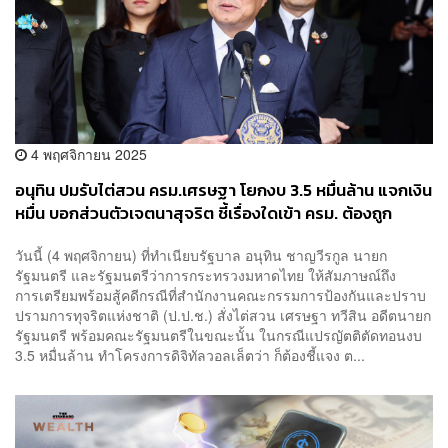
4 พฤศจิกายน 2025
อนุทิน ปมรับไต่สวน ครม.เศรษฐา โยกงบ 3.5 หมื่นล้าน แจกเงิน
หมื่น บอกส่วนตัวเจตนาสุจริต ชี้เรื่องใดเข้า ครม. ต้องถูก
กฎหมาย ผ่านการกลั่นกรองแล้ว
วันนี้ (4 พฤศจิกายน) ที่ทำเนียบรัฐบาล อนุทิน ชาญวีรกูล นายก
รัฐมนตรี และรัฐมนตรีว่าการกระทรวงมหาดไทย ให้สัมภาษณ์ถึง
การเตรียมพร้อมสู้คดีกรณีที่สำนักงานคณะกรรมการป้องกันและปราบ
ปรามการทุจริตแห่งชาติ (ป.ป.ช.) สั่งไต่สวน เศรษฐา ทวีสิน อดีตนายก
รัฐมนตรี พร้อมคณะรัฐมนตรีในขณะนั้น ในกรณีแปรญัตติตัดทอนงบ
3.5 หมื่นล้าน ทำโครงการดิจิทัลวอลเล็ตว่า ก็ต้องชี้แจง ต...