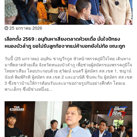
25 มกราคม 2026
เลือกตั้ง 2569 : อนุทินหาเสียงตลาดห้วยเดื่อ มั่นใจปักธง
หนองบัวลำภู ขอไม่รับลูกท้อจากแม่ค้าบอกยังไม่ท้อ ขณะถูก
ถามหาเงินหมื่นบอกไม่มี มีแต่คนละครึ่ง
วันนี้ (25 มกราคม) อนุทิน ชาญวีรกูล หัวหน้าพรรคภูมิใจไทย เดินทาง
มาที่ตลาดห้วยเดื่อ จังหวัดหนองบัวลำภู เพื่อช่วยผู้สมัครของพรรคภูมิใจ
ไทยหาเสียง โดยประกอบด้วย สุวัฒน์ มนตรี ผู้สมัคร สส.เขต 1, ชญาน์
นันท์ พิมพ์กิรติ ผู้สมัคร สส.เขต 2 และอาณัติ ชินทะวัน ผู้สมัคร สส.เขต
3 ซึ่งชาวบ้านให้การต้อนรับและมาขอถ่ายรูปกันอย่างคึกคัก โดยเฉ
พาะเด็กๆ ซึ่งมีช่วงหนึ่งอ...