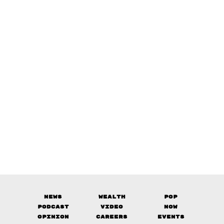
News
Wealth
Pop
Podcast
Video
Now
Opinion
Careers
Events