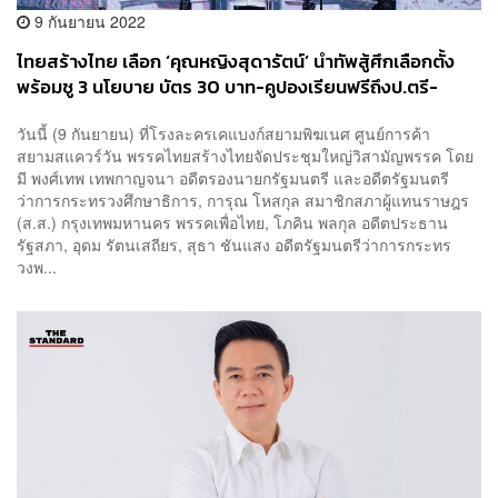
9 กันยายน 2022
ไทยสร้างไทย เลือก ‘คุณหญิงสุดารัตน์’ นำทัพสู้ศึกเลือกตั้ง
พร้อมชู 3 นโยบาย บัตร 30 บาท-คูปองเรียนฟรีถึงป.ตรี-
บำนาญ 3 พันบาท สร้างรัฐประชาชน
วันนี้ (9 กันยายน) ที่โรงละครเคแบงก์สยามพิฆเนศ ศูนย์การค้า
สยามสแควร์วัน พรรคไทยสร้างไทยจัดประชุมใหญ่วิสามัญพรรค โดย
มี พงศ์เทพ เทพกาญจนา อดีตรองนายกรัฐมนตรี และอดีตรัฐมนตรี
ว่าการกระทรวงศึกษาธิการ, การุณ โหสกุล สมาชิกสภาผู้แทนราษฎร
(ส.ส.) กรุงเทพมหานคร พรรคเพื่อไทย, โภคิน พลกุล อดีตประธาน
รัฐสภา, อุดม รัตนเสถียร, สุธา ชันแสง อดีตรัฐมนตรีว่าการกระทร
วงพ...