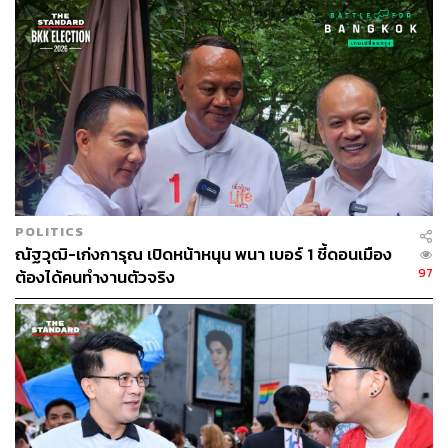
โอกาสต่างๆ เปลี่ยนประเทศร่วมกันด้วยการกำจัดความคิด
และวัฒนธรรมแบบอำนาจนิยม เปลี่ยนกลไกรัฐราชการให้
เป็นกลไกที่ตอบสนองการดำรงชีวิต และการทำมาหากินของ
พี่น้องประชาชน
คุณหญิงสุดารัตน์กล่าวต่อไปว่า ประการแรก ต้องปลดล็อก
วิกฤตการเมืองที่ยาวนานกว่า 16 ปี ด้วยการคืนอำนาจให้
ประชาชนในการสร้างรัฐธรรมนูญของประชาชนเพื่อ
ประชาชน ผลักดันให้มีสภาร่างรัฐธรรมนูญที่มาจากการ
เลือกตั้งของประชาชน ที่สำคัญที่สุดรัฐธรรมนูญฉบับ
POLITICS
ณัฐวุฒิ-เก่งการุณ เปิดหน้าหนุน พนา เบอร์ 1 ชี้ดอนเมือง
ประชาชนจะต้องมีบทบัญญัติให้คนล้มล้างรัฐธรรมนูญเป็น
97
ต้องได้คนทำงานตัวจริง
กบฏ และต้องรับโทษทัณฑ์สูงสุด
ประการที่สอง เปลี่ยนรัฐราชการให้เป็นรัฐประชาชนให้สำเร็จ
อำนวยความสะดวกให้ประชาชน และหน่วยงานของรัฐต้อง
เป็นหุ้นส่วนกับประชาชนในการดำรงชีวิต และการทำมา
หากินของประชาชนให้ง่ายขึ้น
ประการที่สาม คือการปลดล็อกกฎหมายที่เป็นอุปสรรคขัด