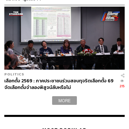
ของครัวเรือนและภาคเอกชนที่สูงมาก และเริ่มเป็นหนี้
เสีย เราจึงต้องเร่งช่วยเหลือผู้ประกอบการรายเล็กเหล่า
นี้โดยด่วน ซึ่งส่วนใหญ่เป็นหนี้เสียจากมาตรการของรัฐ
ในช่วงโควิดทั้งสิ้น
กองทุน SMEs เพื่อเติมทุนให้ผู้ประกอบการลุกขึ้นมา
ทำการค้าขายได้ใหม่
กองทุน Start-up เพื่อช่วยให้คนรุ่นใหม่ได้มีโอกาสใช้
ความรู้ของโลกยุคใหม่มาสร้างเนื้อสร้างตัว
POLITICS
เลือกตั้ง 2569 : ภาคประชาชนร่วมสอบทุจริตเลือกตั้ง 69
กองทุนวิสาหกิจชุมชน เพื่อให้เกษตรกรและลูกหลานได้
215
จัดเลือกตั้งจำลองพิสูจน์ลับหรือไม่
ใช้ในการแปรรูปผลิตภัณฑ์สร้างมูลค่าเพิ่ม
MORE
กองทุนเครดิตประชาชนหรือกองทุนคนตัวเล็ก เพื่อช่วย
ให้คนตัวเล็กที่ไม่ได้อยู่ในระบบธนาคาร ได้เข้าถึงแหล่ง
ทุนดอกเบี้ยต่ำ ดอกเบี้ยไม่เกินร้อยละ 1 ต่อเดือน เพื่อ