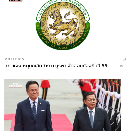
POLITICS
สถ. แจงเหตุยกเลิกจ้าง ม.บูรพา จัดสอบท้องถิ่นปี 66
...