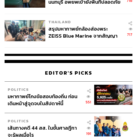
ไทยสุขภาพดียิ่งขึ้น และจะให้นักเรียนได้เรียนฟรีจนจบ
718
นนทบุรี อพยพเข้ายังพื้นที่ปลอดภัย
ปริญญาตรี ลดเวลาเรียนเพิ่มคุณภาพการศึกษา ให้เงินแก่ผู้
ชั่วคราว หลังเหตุใช้อาวุธปืนภายใน
ปกครองและเด็กผ่านคูปองการศึกษา และนโยบายบำนาญ
โรงเรียนคลี่คลาย
ประชาชน เดือนละ 3,000 บาท
THAILAND
สรุปมหากาพย์กล้องส่องพระ
717
ZEISS Blue Marine จากสัญญา
“พรรคไทยสร้างไทยขออาสาเป็นกองหน้าทำเรื่องนี้ให้สำเร็จ
ผลิต 8.3 ล้าน สู่ข้อพิพาท ‘มา
และขอให้สมาชิกพรรคทุกคนไปจับมือร่วมกันสร้าง
เวลล์ฯ’ ฟ้อง ‘โทน บางแค’ ผิดนัด
ประเทศไทยให้ดีกว่าให้กับทุกคนให้สำเร็จ” คุณหญิงสุดารัตน์
จ่ายหนี้-แอบระบุแบรนด์
กล่าวในที่สุด
EDITOR'S PICKS
POLITICS
มหากาพย์โกงข้อสอบท้องถิ่น ก่อน
551
เดินหน้าสู่จุดจบในสัปดาห์นี้
POLITICS
เส้นทางคดี 44 สส. ในชั้นศาลฎีกา
191
จะรู้ผลเมื่อไร