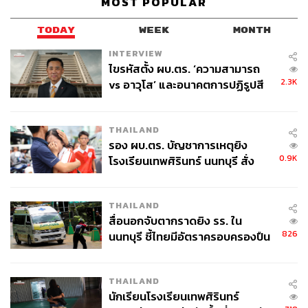
MOST POPULAR
ล้างหนี้นอกระบบที่ดอกเบี้ยแพงมหาโหด
TODAY
WEEK
MONTH
นอกจากนี้พรรคจะเร่งเตรียมโครงสร้าง พร้อมกำหนดเป้า
INTERVIEW
หมายในการสร้างรายได้บนพื้นฐานความเข้มแข็งเดิมของ
ไขรหัสตั้ง ผบ.ตร. ‘ความสามารถ
ประเทศ และฐานเศรษฐกิจของโลกยุคใหม่ โดยวางเป้าหมาย
2.3K
vs อาวุโส’ และอนาคตการปฏิรูปสี
การสร้างรายได้ให้ประเทศใน 7 ด้าน ได้แก่ เป็นศูนย์กลาง
กากี กับ พล.ต.อ. เอก อังสนานนท์
อาหารคุณภาพป้อนคนทั่วโลก ศูนย์กลางสุขภาพและ
Wellness, ศูนย์กลางการท่องเที่ยว, ศูนย์กลางคมนาคมและ
THAILAND
โลจิสติกส์ของภูมิภาค, ศูนย์กลางถิ่นพำนักระยะยาวที่คนเก่ง
รอง ผบ.ตร. บัญชาการเหตุยิง
0.9K
ทั้งพวกดิจิทัลโนแมด หรือมหาเศรษฐีมาอยู่อาศัย และ Work
โรงเรียนเทพศิรินทร์ นนทบุรี สั่ง
ค้นหา 2 รอบยืนยันไร้คนติดค้าง พบ
from Thailand, ศูนย์กลางอุตสาหกรรมใหม่ โดยใช้วิกฤต
ศพปู่-ย่าที่บ้านพักผู้ก่อเหตุ
Supply Chain ดึงดูดการผลิตอุตสาหกรรมแบบใหม่ๆ เข้ามา
THAILAND
ลงทุน เช่น อุตสาหกรรมรถ EV เซมิคอนดักเตอร์, ศูนย์กลาง
สื่อนอกจับตากราดยิง รร. ใน
การลงทุนด้านดิจิทัล ซึ่งแทบจะไม่ต้องใช้งบประมาณ แค่ปรับ
826
นนทบุรี ชี้ไทยมีอัตราครอบครองปืน
กฎหมาย ระเบียบต่างๆ ให้เอื้ออำนวยต่อการลงทุนด้านดิจิทัล
สูงในระดับต้นของภูมิภาค
คุณหญิงสุดารัตน์กล่าวต่อไปว่า เราจะทำนโยบาย 30 บาท
THAILAND
สุขภาพดีถ้วนหน้า ที่ทำสำเร็จมาแล้ว และจะทำต่อเพื่อให้คน
นักเรียนโรงเรียนเทพศิรินทร์