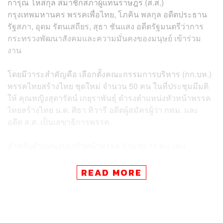
การุณ โหสกุล สมาชิกสภาผู้แทนราษฎร (ส.ส.)
กรุงเทพมหานคร พรรคเพื่อไทย, โภคิน พลกุล อดีตประธาน
รัฐสภา, อุดม รัตนเสถียร, สุธา ชันแสง อดีตรัฐมนตรีว่าการ
กระทรวงพัฒนาสังคมและความมั่นคงของมนุษย์ เข้าร่วม
งาน
โดยมีวาระสำคัญคือ เลือกตั้งคณะกรรมการบริหาร (กก.บห.)
พรรคไทยสร้างไทย ชุดใหม่ จำนวน 50 คน ในที่ประชุมมีมติ
ให้ คุณหญิงสุดารัตน์ เกยุราพันธุ์ ดำรงตำแหน่งหัวหน้าพรรค
ไทยสร้างไทย น.ต. ศิธา ทิวารี อดีตผู้สมัครผู้ว่า กทม. และ
อดีต ส.ส. เป็นเลขาธิการพรรค
สำหรับตำแหน่งรองหัวหน้าพรรค จำนวน 11 คน เช่น
สุพันธุ์ มงคลสุธี อดีตประธานสภาอุตสาหกรรมแห่ง
ประเทศ
READ MORE
ต่อพงษ์ ไชยสาส์น อดีตรัฐมนตรีช่วยว่าการกระทรวง
สาธารณสุข
ประวัฒน์ อุตตะโมช อดีตรัฐมนตรีช่วยว่าการกระทรวง
เกษตรและสหกรณ์