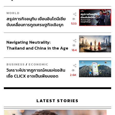
WORLD
สรุปภารกิจอนุทิน เยือนอินโดนีเซีย
533
ขับเคลื่อนการทูตเศรษฐกิจเชิงรุก
ประกาศหุ้นส่วนยุทธศาสตร์ไทย –
อินโดนีเซีย
Navigating Neutrality:
Thailand and China in the Age
164
of a New Global Order
BUSINESS
/
ECONOMIC
วิเคราะห์ปรากฏการณ์คนแห่ขอสิน
2.6K
เชื่อ CLICX อาจเป็นเพียงยอด
ภูเขาน้ำแข็ง ของปัญหาหนี้ครัว
เรือนไทยที่ถูกซุกไว้
LATEST STORIES