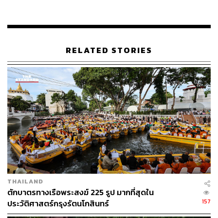
“90 ปีประชาธิปไตยวนเวียนกับการรัฐประหาร อยู่กับวงจร
อุบาทว์และการด้อยค่าประชาธิปไตย พรรคการเมืองบาง
พรรคอ้างตัวเป็นประชาธิปไตย แต่ไม่เคยลุกมาปกป้องเมื่อมี
การรัฐประหาร ดิฉันต่างหากที่ต้องต่อสู้กับรัฐประหารตั้งแต่
วินาทีแรกที่ก้าวสู่การเมืองในปี 2535 บางพรรคไม่เคยต่อสู้
RELATED STORIES
แต่ยังร่วมมือกดทับคนตัวเล็กเสียด้วย” คุณหญิงสุดารัตน์
กล่าว
คุณหญิงสุดารัตน์กล่าวอีกว่า ตนและเพื่อนร่วมอุดมการณ์จึง
ตั้งใจสร้างพรรคไทยสร้างไทยให้เป็นพรรคของพี่น้อง
ประชาชนทุกหมู่เหล่าทุกช่วงวัยอย่างแท้จริง โดยมีปณิธานที่
จะร่วมกับพี่น้องประชาชนสร้างประเทศไทยที่ดีที่สุดให้กับคน
รุ่นต่อไป บนพื้นฐานของความปรองดองด้วยความจริงใจรับ
ฟังซึ่งกันและกันอย่างมีเหตุผล มีความเห็นอกเห็นใจกันใน
ฐานะเพื่อนร่วมชาติ สร้าง Empathy Democracy
THAILAND
พรรคสร้างไทยจะเสนอแนวทางแก้ปัญหาด้วยการปลดล็อก
ตักบาตรทางเรือพระสงฆ์ 225 รูป มากที่สุดใน
ประชาชนจากพันธนาการ และการกดทับของรัฐราชการ
157
ประวัติศาสตร์กรุงรัตนโกสินทร์
และสร้างอำนาจให้ประชาชน โดยเฉพาะคนตัวเล็กให้เข้าถึง