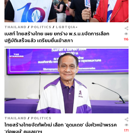
ขวางการทำมาหากินของประชาชน ซึ่งพรรคไทยสร้างไทย
ได้ร่างกฎหมายพักใช้กฎหมายที่เกี่ยวกับการอนุมัติ อนุญาต
รวมถึงโทษอาญาหรือทางปกครองไว้ชั่วคราว 3-5 ปี
THAILAND
/
POLITICS
/
LGBTQIA+
ประมาณ 1,500 ฉบับ
เบสท์ ไทยสร้างไทย เผย ยกร่าง พ.ร.บ.ขจัดการเลือก
116
ปฏิบัติเสร็จแล้ว เตรียมยื่นเข้าสภา
ประการที่สี่ คือการปลดล็อกจากการทุจริตคอร์รัปชันอัน
เปรียบเสมือนมะเร็งร้าย เป็นรากเหง้าของปัญหา ซึ่งได้ฝังราก
ลึกไปทุกวงการ โดยเฉพาะนักการเมืองระดับประเทศ นักการ
เมืองท้องถิ่น ราชการ และรัฐวิสาหกิจ พรรคเตรียมโมเดล
ปราบโกงไว้เรียบร้อยแล้ว เชื่อว่าถ้าพรรคได้ทำงานจริงจะ
ลากเอาคนโกงเข้าคุก ให้ประชาชนได้อย่างสะใจอย่าง
แน่นอน
คุณหญิงสุดารัตน์กล่าวต่ออีกว่า พรรคจะส่งเสริมให้
ประชาชนเข้าถึงแหล่งทุนในการทำมาค้าขาย โดยได้ร่าง
กฎหมายในการจัดตั้งกองทุนไว้ 5 กองทุน คือ
THAILAND
/
POLITICS
ไทยสร้างไทยจัดทัพใหม่ เลือก ‘อุดมเดช’ นั่งหัวหน้าพรรค
กองทุนปลดล็อกหนี้เสีย SMEs คนตัวเล็ก จากตัวเลขหนี้
171
‘ต่อพงษ์’ คุมเลขาฯ