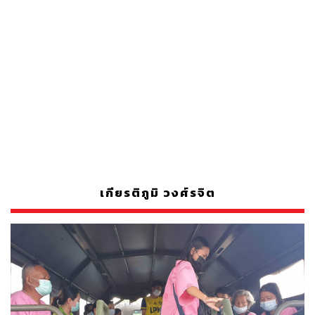
เกียรติภูมิ วงศ์รจิต