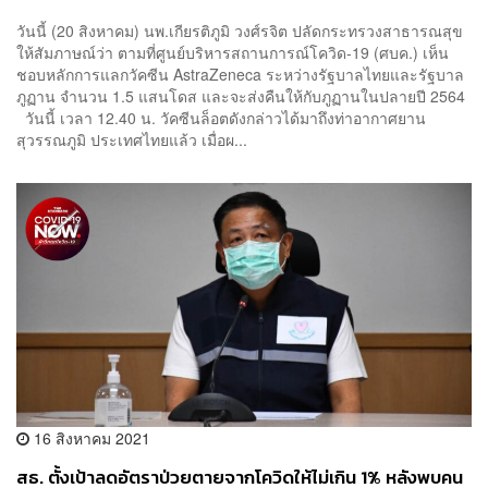
วันนี้ (20 สิงหาคม) นพ.เกียรติภูมิ วงศ์รจิต ปลัดกระทรวงสาธารณสุข
ให้สัมภาษณ์ว่า ตามที่ศูนย์บริหารสถานการณ์โควิด-19 (ศบค.) เห็น
ชอบหลักการแลกวัคซีน AstraZeneca ระหว่างรัฐบาลไทยและรัฐบาล
ภูฏาน จำนวน 1.5 แสนโดส และจะส่งคืนให้กับภูฏานในปลายปี 2564
วันนี้ เวลา 12.40 น. วัคซีนล็อตดังกล่าวได้มาถึงท่าอากาศยาน
สุวรรณภูมิ ประเทศไทยแล้ว เมื่อผ...
16 สิงหาคม 2021
สธ. ตั้งเป้าลดอัตราป่วยตายจากโควิดให้ไม่เกิน 1% หลังพบคน