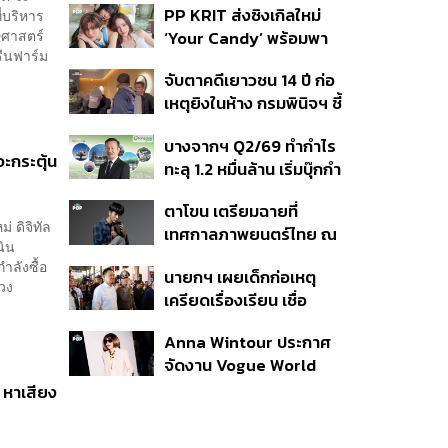
PP KRIT ส่งซิงเกิลใหม่
ี่บริหาร
ปมค้นประวัติคดีกราดยิงที่
ษศาสตร์
‘Your Candy’ พร้อมพา
สหรัฐฯ
รีนฟาร์ม
ต้าเหนิง และ ณิชา ร่วมมิว
จับตาคดีเยาวชน 14 ปี ก่อ
สิกวิดีโอ
เหตุยิงในห้าง กรมพินิจฯ ชี้
ประพฤติดี-รับการรักษาต่อ
บางจากฯ Q2/69 ทำกำไร
เนื่อง ประเมินปล่อยตัว
จะกระตุ้น
ทะลุ 1.2 หมื่นล้าน เริ่มบุ๊กกำ
ไร ‘SAF’ เชิงพาณิชย์ครั้ง
ตาโขน เตรียมฉายที่
แรก หนุนรายได้ครึ่งปีทะลุ
่ ดิจิทัล
เทศกาลภาพยนตร์ไทย ณ
3.2 แสนล้าน
นิน
ประเทศบราซิล
ลังซื้อ
นายกฯ เผยเด็กก่อเหตุ
วง
เครียดเรื่องเรียน เชื่อ
เตรียมการเป็นขั้นตอน ชี้มี
Anna Wintour ประกาศ
กระสุนอีกกว่า 30 นัด หาก
จัดงาน Vogue World
ไม่จบชีวิตตัวเองอาจสูญ
2027 ที่ซานฟรานซิสโก
เสียเพิ่ม
ี หาเสียง