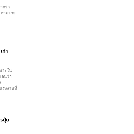
ำกว่า
ิดตามราย
เท่า
ฉพาะใน
นอนว่า
ง
แรงงานที่
รปุ๋ย