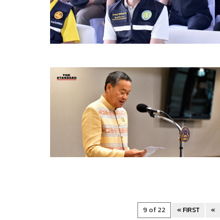
9 of 22
« FIRST
«