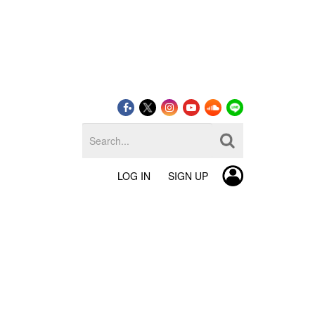
LOG IN
SIGN UP