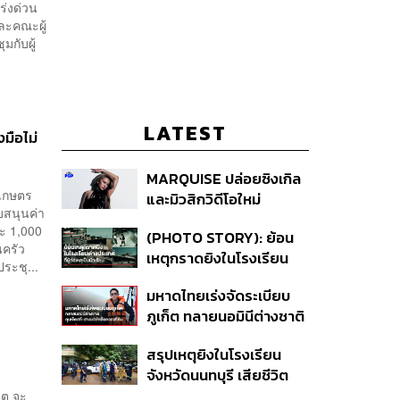
ร่งด่วน
ละคณะผู้
มกับผู้
LATEST
งมือไม่
MARQUISE ปล่อยซิงเกิล
งเกษตร
และมิวสิกวิดีโอใหม่
บสนุนค่า
IRONIC ที่เสียดสีความ
ะ 1,000
(PHOTO STORY): ย้อน
สัมพันธ์สุด Toxic
นครัว
เหตุกราดยิงในโรงเรียน
ระชุ...
ต่างประเทศ ที่ผู้ก่อเหตุเป็น
มหาดไทยเร่งจัดระเบียบ
นักเรียน
ภูเก็ต ทลายนอมินีต่างชาติ
คุมเจ็ตสกี สางบริษัทฮุบ
สรุปเหตุยิงในโรงเรียน
ที่ดิน เคลียร์ใบอนุญาต
จังหวัดนนทบุรี เสียชีวิต
โรงแรมค้าง 7 ปี
รวม 8 ราย โฆษก ตร. เผย
โต จะ