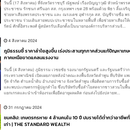
วันนี้ (17 สิงหาคม) ที่จังหวัดราชบุรี ณัฐพงษ์ เรืองปัญญาวุฒิ หัวหน้าพรร
ประชาชน รักชนก ศรีนอก สส. กรุงเทพฯ เขต 28 พร้อมด้วย พิธา ลิ้มเจริญรั
ช่วยหาเสียงพรรคประชาชน และ ณรงเดช อุฬารกุล สส. บัญชีรายชื่อ พ
ประชาชน ร่วมเดินสายพบปะประชาชนในหลายพื้นที่ เพื่อช่วยหาเสียงให้ก
รัตน์ ศักดิ์อิสระพงศ์ ผู้สมัครรับเลือกตั้งเป็นนายกองค์การบริหารส่วนจั...
4 สิงหาคม 2024
ภูมิธรรมชี้ ราคาลำไยสูงขึ้น เร่งประสานทุกภาคส่วนแก้ปัญหาเก
ภาคเหนือขาดแคลนแรงงาน
วันนี้ (4 สิงหาคม) ภูมิธรรม เวชยชัย รองนายกรัฐมนตรี และรัฐมนตรีว่า
กระทรวงพาณิชย์ เปิดเผยภายหลังนำคณะลงพื้นจังหวัดลำพูน ที่บริษัท แพ
รุ๊ต จำกัด ตำบลน้ำดิบ อำเภอป่าซาง จังหวัดลำพูน เพื่อติดตามการรับซื้อ
และพบปะเกษตรกรผู้ปลูกลำไย ซึ่งบริษัทรับซื้อลำไยสดจากชาวสวนในพื้นท
แยกเกรดและนำเข้าห้องรมเพื่อยืดอายุผลผลิต ก่อนส่งไปยังปลายท...
31 กรกฎาคม 2024
ชมคลิป: เกษตรกรหาย 4 ล้านคนใน 10 ปี ปมรายได้ต่ำกว่าอาชีพทั
เท่า | THE STANDARD WEALTH