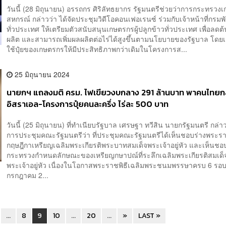
วันนี้ (28 มิถุนายน) อรรถกร ศิริลัทธยากร รัฐมนตรีช่วยว่าการกระทรว
สหกรณ์ กล่าวว่า ได้จัดประชุมวิดีโอคอนเฟอเรนซ์ ร่วมกับเจ้าหน้าที่กรมพ
ทั่วประเทศ ให้เตรียมตัวสนับสนุนเกษตรกรผู้ปลูกข้าวทั่วประเทศ เพื่อลดต
ผลิต และสามารถเพิ่มผลผลิตต่อไร่ได้สูงขึ้นตามนโยบายของรัฐบาล โด
ใช้ปุ๋ยของเกษตรกรให้มีประสิทธิภาพกว่าเดิมในโครงการส...
25 มิถุนายน 2024
นายกฯ​ แถลงมติ ครม. ไฟเขียวงบกลาง 291 ล้านบาท พาคนไทยก
อิสราเอล-โครงการปุ๋ยคนละครึ่ง ไร่ละ 500 บาท
วันนี้ (25 มิถุนายน) ที่ทำเนียบรัฐบาล เศรษฐา ทวีสิน นายกรัฐมนตรี กล่
การประชุมคณะรัฐมนตรีว่า ที่ประชุมคณะรัฐมนตรีได้เห็นชอบร่างพระร
กฤษฎีกาเหรียญเฉลิมพระเกียรติพระบาทสมเด็จพระเจ้าอยู่หัว และเห็นชอ
กระทรวงกำหนดลักษณะของเหรียญกษาปณ์ที่ระลึกเฉลิมพระเกียรติสมเด็
พระเจ้าอยู่หัว เนื่องในโอกาสพระราชพิธีเฉลิมพระชนมพรรษาครบ 6 รอ
กรกฎาคม 2...
...
8
9
10
...
20
...
»
LAST »