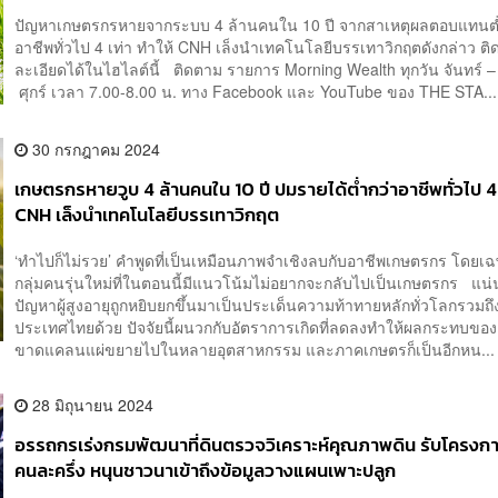
ปัญหาเกษตรกรหายจากระบบ 4 ล้านคนใน 10 ปี จากสาเหตุผลตอบแทนต่
อาชีพทั่วไป 4 เท่า ทำให้ CNH เล็งนำเทคโนโลยีบรรเทาวิกฤตดังกล่าว ต
ละเอียดได้ในไฮไลต์นี้ ติดตาม รายการ Morning Wealth ทุกวัน จันทร์ –
ศุกร์ เวลา 7.00-8.00 น. ทาง Facebook และ YouTube ของ THE STA...
30 กรกฎาคม 2024
เกษตรกรหายวูบ 4 ล้านคนใน 10 ปี ปมรายได้ต่ำกว่าอาชีพทั่วไป 4 
CNH เล็งนำเทคโนโลยีบรรเทาวิกฤต
‘ทำไปก็ไม่รวย’ คำพูดที่เป็นเหมือนภาพจำเชิงลบกับอาชีพเกษตรกร โดยเ
กลุ่มคนรุ่นใหม่ที่ในตอนนี้มีแนวโน้มไม่อยากจะกลับไปเป็นเกษตรกร แน่
ปัญหาผู้สูงอายุถูกหยิบยกขึ้นมาเป็นประเด็นความท้าทายหลักทั่วโลกรวมถึ
ประเทศไทยด้วย ปัจจัยนี้ผนวกกับอัตราการเกิดที่ลดลงทำให้ผลกระทบของ
ขาดแคลนแผ่ขยายไปในหลายอุตสาหกรรม และภาคเกษตรก็เป็นอีกหน...
28 มิถุนายน 2024
อรรถกรเร่งกรมพัฒนาที่ดินตรวจวิเคราะห์คุณภาพดิน รับโครงกา
คนละครึ่ง หนุนชาวนาเข้าถึงข้อมูลวางแผนเพาะปลูก