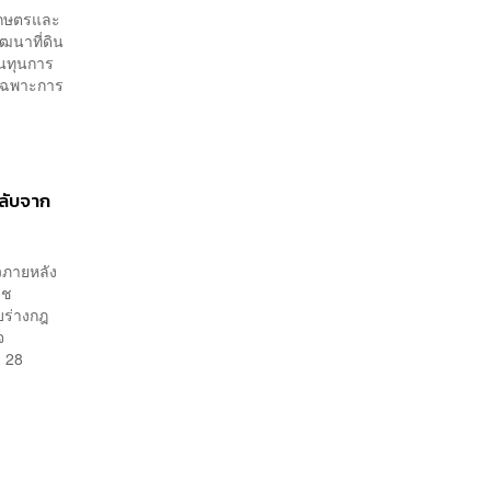
งเกษตรและ
ัฒนาที่ดิน
้นทุนการ
ยเฉพาะการ
ลับจาก
าวภายหลัง
าช
บร่างกฎ
จ
บ 28