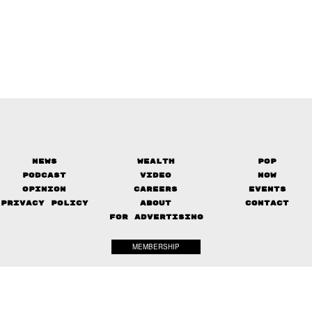
News
Wealth
Pop
Podcast
Video
Now
Opinion
Careers
Events
Privacy Policy
About
Contact
FOR ADVERTISING
MEMBERSHIP