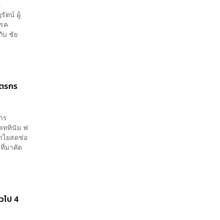
ค
ตน์ ผู้
รรค
ับ ชัย
ษตรกร
การ
ลททินัม ฟ
ลำไยสดช่อ
ี่มาคัด
่วไป 4