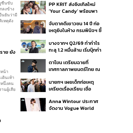
มูซีนขับ
PP KRIT ส่งซิงเกิลใหม่
ปมค้นประวัติคดีกราดยิงที่
ตกลงข้าง
‘Your Candy’ พร้อมพา
สหรัฐฯ
นยันว่ามี
ต้าเหนิง และ ณิชา ร่วมมิว
ิเหตุดัง
จับตาคดีเยาวชน 14 ปี ก่อ
สิกวิดีโอ
เหตุยิงในห้าง กรมพินิจฯ ชี้
ประพฤติดี-รับการรักษาต่อ
บางจากฯ Q2/69 ทำกำไร
เนื่อง ประเมินปล่อยตัว
ทะลุ 1.2 หมื่นล้าน เริ่มบุ๊กกำ
ยราย ยัง
ไร ‘SAF’ เชิงพาณิชย์ครั้ง
ตาโขน เตรียมฉายที่
แรก หนุนรายได้ครึ่งปีทะลุ
เทศกาลภาพยนตร์ไทย ณ
3.2 แสนล้าน
ณหน้า
ประเทศบราซิล
เดินเท้า
นายกฯ เผยเด็กก่อเหตุ
ยหนึ่งคน
เครียดเรื่องเรียน เชื่อ
านผู้เสีย
เตรียมการเป็นขั้นตอน ชี้มี
Anna Wintour ประกาศ
กระสุนอีกกว่า 30 นัด หาก
จัดงาน Vogue World
ไม่จบชีวิตตัวเองอาจสูญ
2027 ที่ซานฟรานซิสโก
เสียเพิ่ม
ย