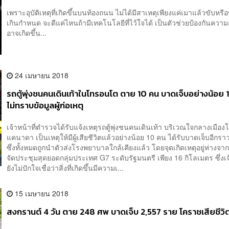
เพราะอุบัติเหตุที่เกิดขึ้นบนท้องถนน ไม่ได้มีสาเหตุเพียงแค่เมาแล้วขับหรือ
เกินกำหนด จะดีแค่ไหนถ้ามีเทคโนโลยีที่ไว้ใจได้ เป็นตัวช่วยป้องกันความส
อาจเกิดขึ้น...
24 เมษายน 2018
รถตู้พุ่งชนคนเดินเท้าในโทรอนโต ตาย 10 คน บาดเจ็บอย่างน้อย 1
ไม่ทราบข้อมูลผู้ก่อเหตุ
เจ้าหน้าที่ตำรวจได้รับแจ้งเหตุรถตู้พุ่งชนคนเดินเท้า บริเวณใจกลางเมื
แคนาดา เป็นเหตุให้มีผู้เสียชีวิตแล้วอย่างน้อย 10 คน ได้รับบาดเจ็บอีกร
ซึ่งทั้งหมดถูกนำตัวส่งโรงพยาบาลใกล้เคียงแล้ว โดยจุดเกิดเหตุอยู่ห่างจา
จัดประชุมสุดยอดกลุ่มประเทศ G7 ระดับรัฐมนตรี เพียง 16 กิโลเมตร ซึ่งเจ้
ยังไม่ปักใจเชื่อว่าสิ่งที่เกิดขึ้นมีความเ...
15 เมษายน 2018
สงกรานต์ 4 วัน ตาย 248 ศพ บาดเจ็บ 2,557 ราย โคราชเสียชีวิ