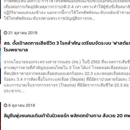
ภาพที่พบเห็นได้ทั่วไป การใช้โทรศัพท์มือถือขณะขับขี่เป็นอีกหนึ่งปัจจัยที่เ
เสี่ยงต่อการเกิดอุบัติเหตุมากกว่าปกติ 2-4 เท่า เพราะทำให้ผู้ขับขี่เสียสมา
ปฏิกิริยาตอบสนองช้าลง นอกจากนี้การใช้โทรศัพท์ขณะขับรถยังเข้าข่าย
ใช้โทรศัพท์ขณะขับรถตามพระราชบัญญัติจราจรท...
21 ตุลาคม 2018
สธ. ตั้งเป้าลดการเสียชีวิต 3 โรคสำคัญ เตรียมจัดระบบ ‘ฟาสต์แท
โรงพยาบาล
จากนโยบายของกระทรวงสาธารณสุข (สธ.) ในปี 2562 ที่จะลดการเสียชี
สาเหตุการตายที่สำคัญของคนไทยใน 3 โรค ได้แก่ โรคหลอดเลือดสมอง (
ที่พบอัตราตายจากหลอดเลือดสมองแตกร้อยละ 22.3 และหลอดเลือดสมองต
ร้อยละ 3.4 การติดเชื้อในกระแสเลือด (Sepsis) ที่มีอัตราป่วยตายร้อยละ 
และการบาดเจ็บจากการจราจร (Trauma) ที่มีอัตราการเสียชีวิต 22.3 ต่อ
ประชากร...
8 ตุลาคม 2018
ลิมูซีนพุ่งชนคนเดินเท้าในนิวยอร์ก พลิกตกข้างทาง สังเวย 20 ศ