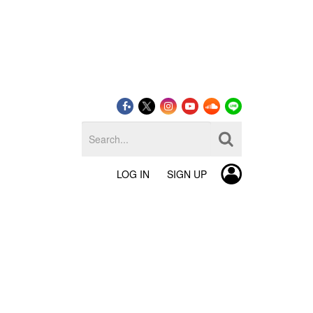
LOG IN
SIGN UP