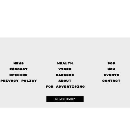
News
Wealth
Pop
Podcast
Video
Now
Opinion
Careers
Events
Privacy Policy
About
Contact
FOR ADVERTISING
MEMBERSHIP
© 2017-
2026
The Standard. All rights reserved.