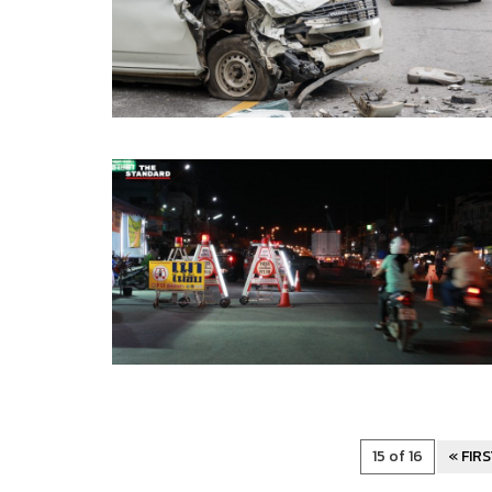
15 of 16
« FIR