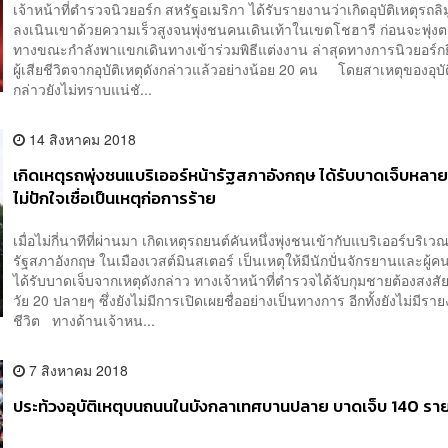
เจ้าหน้าที่ตำรวจนิวยอร์ก สหรัฐอเมริกา ได้รับรายงานว่าเกิดอุบัติเหตุรถลิ
ลงเนินเขาด้วยความเร็วสูงจนพุ่งชนคนเดินเท้าในเขตโชฮารี ก่อนจะพุ่ง
ทางขณะกำลังพาแขกเดินทางเข้าร่วมพิธีแต่งงาน ล่าสุดทางการนิวยอร์กยื
ผู้เสียชีวิตจากอุบัติเหตุดังกล่าวแล้วอย่างน้อย 20 คน โดยสาเหตุของอุบัต
กล่าวยังไม่ทราบแน่ชั...
14 สิงหาคม 2018
เกิดเหตุรถพุ่งชนแบริเออร์หน้ารัฐสภาอังกฤษ ได้รับบาดเจ็บหลา
ไม่ปักใจเชื่อเป็นเหตุก่อการร้าย
เมื่อไม่กี่นาทีที่ผ่านมา เกิดเหตุรถยนต์คันหนึ่งพุ่งชนเข้ากับแบริเออร์บริเว
รัฐสภาอังกฤษ ในเมืองเวสต์มินสเตอร์ เป็นเหตุให้มีนักปั่นจักรยานและผู้คน
ได้รับบาดเจ็บจากเหตุดังกล่าว ทางเจ้าหน้าที่ตำรวจได้จับกุมชายต้องสงสั
วัย 20 ปลายๆ ซึ่งยังไม่มีการเปิดเผยชื่ออย่างเป็นทางการ อีกทั้งยังไม่มีรายง
ชีวิต ทางด้านเจ้าหน...
7 สิงหาคม 2018
ประท้วงอุบัติเหตุบนถนนในบังกลาเทศบานปลาย บาดเจ็บ 140 รา