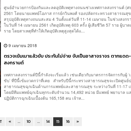
ศูนย์อำนวยการป้องกันและลดอุบัติเหตุทางถนนช่วงเทศกาลสงกรานต์ (ศป
2561 โดยนายแพทย์โอภาส การย์กวินพงศ์ รองปลัดกระทรวงสาธารณสุ
สรุปอุบัติเหตุทางถนนสะสม 4 วันตั้งแต่วันที่ 11-14 เมษายน ในช่วงสงกราน
ในวันที่ 14 เมษายน 2561 เกิดอุบัติเหตุ 603 ครั้ง ผู้เสียชีวิต 57 ราย ผู้บา
ราย โดยสาเหตุที่ทำให้เกิดอุบัติเหตุสูงสุดได้แ...
9 เมษายน 2018
ตรวจเข้มเมาแล้วขับ ประกันไม่จ่าย จับเป็นอาสาจราจร ตากแดด-
สงกรานต์
เทศกาลสงกรานต์ปีนี้กำลังจะเริ่มแล้ว เช่นเดียวกับมาตรการจัดการกับผู้ ‘
ขับ’ ที่ปีนี้เข้มงวดกว่าที่เคย สำหรับปีนี้กระทรวงสาธารณสุขจะเปิดศูนย์ป
สาธารณสุขฉุกเฉินด้านการแพทย์และสาธารณสุข ระหว่างวันที่ 11-17 
โดยมีทีมแพทย์ฉุกเฉินทุกระดับจำนวน 14,492 หน่วย มีแพทย์ พยาบาล แ
ปฏิบัติการฉุกเฉินเบื้องต้น 165,158 คน เจ้าห...
ST
«
...
10
...
14
15
16
»