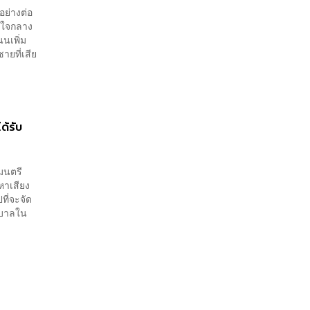
อย่างต่อ
ณใจกลาง
นนเพิ่ม
ายที่เสีย
ด้รับ
มนตรี
หาเสียง
ที่จะจัด
าบาลใน