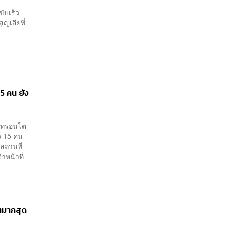
ขับเร็ว
ูญเสียที่
5 คน ยัง
องโทรอนโต
าว 15 คน
กสถานที่
าหน้าที่
ตมากสุด