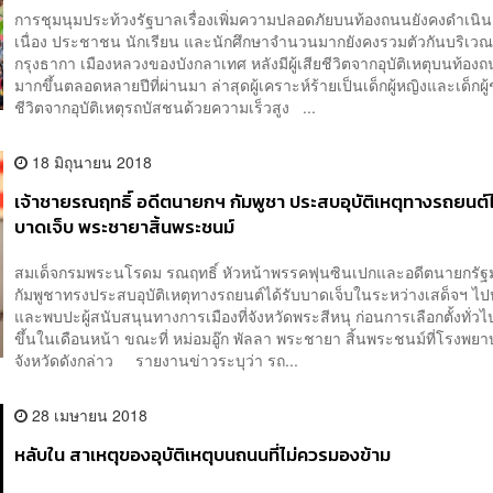
การชุมนุมประท้วงรัฐบาลเรื่องเพิ่มความปลอดภัยบนท้องถนนยังคงดำเนิน
เนื่อง ประชาชน นักเรียน และนักศึกษาจำนวนมากยังคงรวมตัวกันบริเว
กรุงธากา เมืองหลวงของบังกลาเทศ หลังมีผู้เสียชีวิตจากอุบัติเหตุบนท้องถ
มากขึ้นตลอดหลายปีที่ผ่านมา ล่าสุดผู้เคราะห์ร้ายเป็นเด็กผู้หญิงและเด็กผู้ช
ชีวิตจากอุบัติเหตุรถบัสชนด้วยความเร็วสูง ...
18 มิถุนายน 2018
เจ้าชายรณฤทธิ์ อดีตนายกฯ กัมพูชา ประสบอุบัติเหตุทางรถยนต์ไ
บาดเจ็บ พระชายาสิ้นพระชนม์
สมเด็จกรมพระนโรดม รณฤทธิ์ หัวหน้าพรรคฟุนซินเปกและอดีตนายกรัฐ
กัมพูชาทรงประสบอุบัติเหตุทางรถยนต์ได้รับบาดเจ็บในระหว่างเสด็จฯ ไป
และพบปะผู้สนับสนุนทางการเมืองที่จังหวัดพระสีหนุ ก่อนการเลือกตั้งทั่วไป
ขึ้นในเดือนหน้า ขณะที่ หม่อมอู๊ก พัลลา พระชายา สิ้นพระชนม์ที่โรงพย
จังหวัดดังกล่าว รายงานข่าวระบุว่า รถ...
28 เมษายน 2018
หลับใน สาเหตุของอุบัติเหตุบนถนนที่ไม่ควรมองข้าม