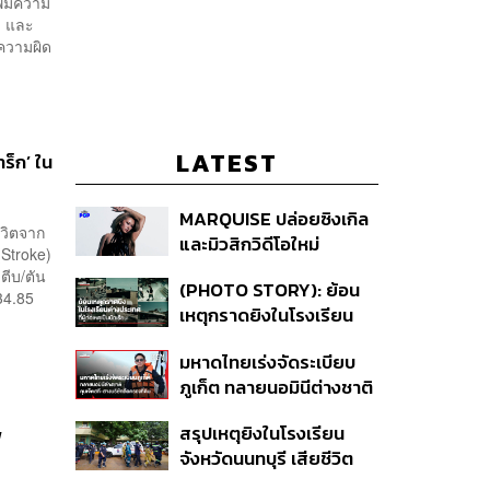
พิ่มความ
ธิ และ
ความผิด
LATEST
ร็ก’ ใน
MARQUISE ปล่อยซิงเกิล
วิตจาก
และมิวสิกวิดีโอใหม่
Stroke)
IRONIC ที่เสียดสีความ
ีบ/ตัน
(PHOTO STORY): ย้อน
สัมพันธ์สุด Toxic
34.85
เหตุกราดยิงในโรงเรียน
ต่างประเทศ ที่ผู้ก่อเหตุเป็น
มหาดไทยเร่งจัดระเบียบ
นักเรียน
ภูเก็ต ทลายนอมินีต่างชาติ
คุมเจ็ตสกี สางบริษัทฮุบ
สรุปเหตุยิงในโรงเรียน
พ
ที่ดิน เคลียร์ใบอนุญาต
จังหวัดนนทบุรี เสียชีวิต
โรงแรมค้าง 7 ปี
รวม 8 ราย โฆษก ตร. เผย