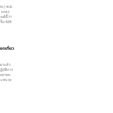
ถ.) พ.ศ.
ข แถลง
ต์นี้ว่า
ดเจ็บ 626
อดเที่ยว
เมาแล้ว
ฏิบัติการ
เมษายน
ละหน่วย