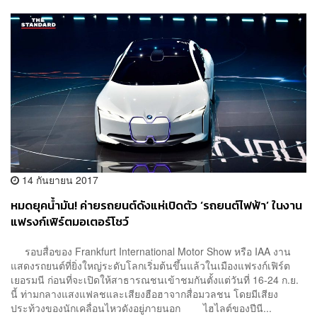
14 กันยายน 2017
หมดยุคน้ำมัน! ค่ายรถยนต์ดังแห่เปิดตัว ‘รถยนต์ไฟฟ้า’ ในงาน
แฟรงก์เฟิร์ตมอเตอร์โชว์
รอบสื่อของ Frankfurt International Motor Show หรือ IAA งาน
แสดงรถยนต์ที่ยิ่งใหญ่ระดับโลกเริ่มต้นขึ้นแล้วในเมืองแฟรงก์เฟิร์ต
เยอรมนี ก่อนที่จะเปิดให้สาธารณชนเข้าชมกันตั้งแต่วันที่ 16-24 ก.ย.
นี้ ท่ามกลางแสงแฟลชและเสียงฮือฮาจากสื่อมวลชน โดยมีเสียง
ประท้วงของนักเคลื่อนไหวดังอยู่ภายนอก ไฮไลต์ของปีนี...