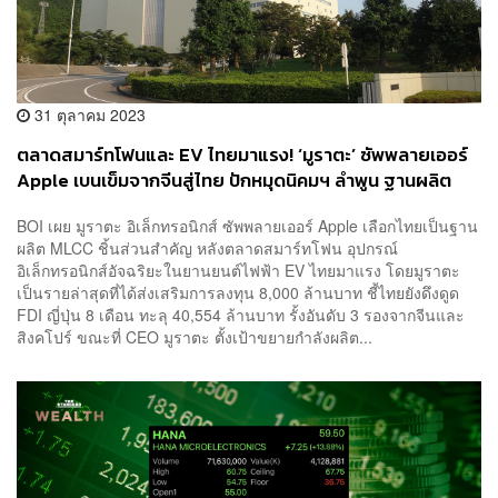
31 ตุลาคม 2023
ตลาดสมาร์ทโฟนและ EV ไทยมาแรง! ‘มูราตะ’ ซัพพลายเออร์
Apple เบนเข็มจากจีนสู่ไทย ปักหมุดนิคมฯ ลำพูน ฐานผลิต
ภูมิภาค จ้างงานคนไทย 2 พันตำแหน่ง
BOI เผย มูราตะ อิเล็กทรอนิกส์ ซัพพลายเออร์ Apple เลือกไทยเป็นฐาน
ผลิต MLCC ชิ้นส่วนสำคัญ หลังตลาดสมาร์ทโฟน อุปกรณ์
อิเล็กทรอนิกส์อัจฉริยะในยานยนต์ไฟฟ้า EV ไทยมาแรง โดยมูราตะ
เป็นรายล่าสุดที่ได้ส่งเสริมการลงทุน 8,000 ล้านบาท ชี้ไทยยังดึงดูด
FDI ญี่ปุ่น 8 เดือน ทะลุ 40,554 ล้านบาท รั้งอันดับ 3 รองจากจีนและ
สิงคโปร์ ขณะที่ CEO มูราตะ ตั้งเป้าขยายกำลังผลิต...