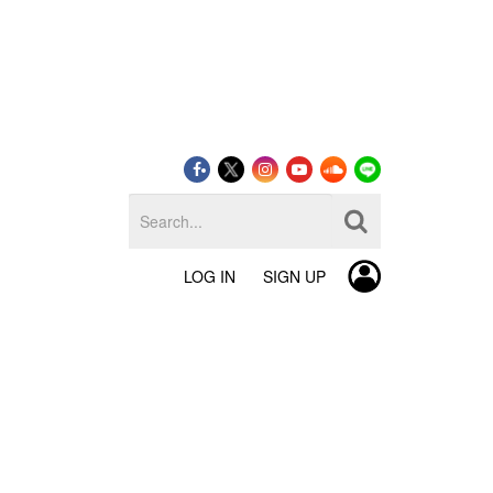
LOG IN
SIGN UP