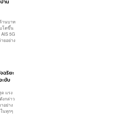
ตบ้าน
 ล้านบาท
ิบโตขึ้น
อ AIS 5G
่ายอย่าง
ัจฉริยะ
จะขับ
วสุด แรง
ดังกล่าว
มาอย่าง
่อในทุกๆ