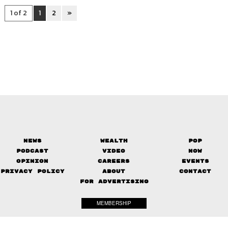
1 of 2
1
2
»
News
Wealth
Pop
Podcast
Video
Now
Opinion
Careers
Events
Privacy Policy
About
Contact
FOR ADVERTISING
MEMBERSHIP