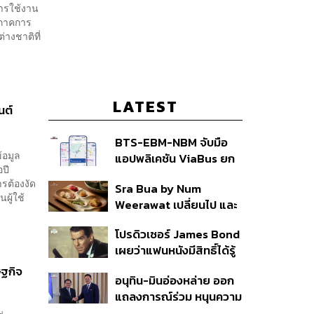
การใช้งาน
องภาคการ
างชาติที่
LATEST
นต์
BTS-EBM-NBM จับมือ
้อมูล
แอปพลิเคชัน ViaBus ยก
อปี
ระดับการติดตามตำแหน่ง
ารต้องงัด
Sra Bua by Num
รถไฟฟ้า 3 สายแบบเรียล
ผู้ใช้
Weerawat เปลี่ยนไป และ
ไทม์
นี่คือเหตุผลที่เราควรกลับ
โปรดิวเซอร์ James Bond
ไปอีกครั้ง
เผยว่าแฟนหนังมีสิทธิ์ได้รู้
ว่าใครจะมารับบทนำช่วง
ษฐกิจ
อนุทิน-มินอ่องหล่าย ออก
ปลายปีนี้
แถลงการณ์ร่วม หนุนความ
ร่วมมือรอบด้าน ยกระดับ