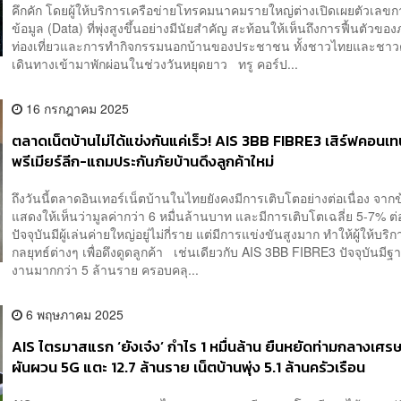
คึกคัก โดยผู้ให้บริการเครือข่ายโทรคมนาคมรายใหญ่ต่างเปิดเผยตัวเลข
ข้อมูล (Data) ที่พุ่งสูงขึ้นอย่างมีนัยสำคัญ สะท้อนให้เห็นถึงการฟื้นตัวข
ท่องเที่ยวและการทำกิจกรรมนอกบ้านของประชาชน ทั้งชาวไทยและชาวต่
เดินทางเข้ามาพักผ่อนในช่วงวันหยุดยาว ทรู คอร์ป...
16 กรกฎาคม 2025
ตลาดเน็ตบ้านไม่ได้แข่งกันแค่เร็ว! AIS 3BB FIBRE3 เสิร์ฟคอนเท
พรีเมียร์ลีก-แถมประกันภัยบ้านดึงลูกค้าใหม่
ถึงวันนี้ตลาดอินเทอร์เน็ตบ้านในไทยยังคงมีการเติบโตอย่างต่อเนื่อง จากข
แสดงให้เห็นว่ามูลค่ากว่า 6 หมื่นล้านบาท และมีการเติบโตเฉลี่ย 5-7% ต่
ปัจจุบันมีผู้เล่นค่ายใหญ่อยู่ไม่กี่ราย แต่มีการแข่งขันสูงมาก ทำให้ผู้ให้บริก
กลยุทธ์ต่างๆ เพื่อดึงดูดลูกค้า เช่นเดียวกับ AIS 3BB FIBRE3 ปัจจุบันมีฐาน
งานมากกว่า 5 ล้านราย ครอบคลุ...
6 พฤษภาคม 2025
AIS ไตรมาสแรก ‘ยังเจ๋ง’ กำไร 1 หมื่นล้าน ยืนหยัดท่ามกลางเศร
ผันผวน 5G แตะ 12.7 ล้านราย เน็ตบ้านพุ่ง 5.1 ล้านครัวเรือน