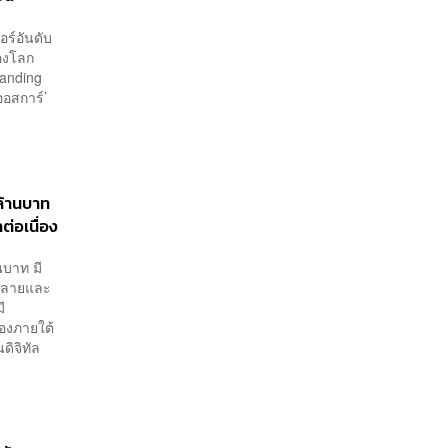
อร์อันดับ
ของโลก
randing
ออสการ์’
ล้านบาท
ต่อเนื่อง
นบาท มี
กหลายและ
ี
่องภายใต้
ดิจิทัล