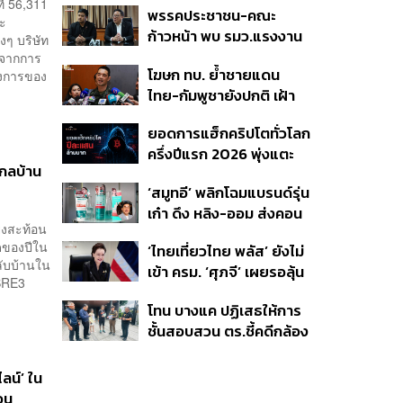
่ 56,311
พรรคประชาชน-คณะ
ปราบอาชญากรรมข้าม
วะ
ก้าวหน้า พบ รมว.แรงงาน
ชาติ แก้ปัญหาหมอกควัน-
ๆ บริษัท
ติดตามคดีแรงงานเก็บ
าจากการ
มลพิษทางน้ำ
โฆษก ทบ. ย้ำชายแดน
องการของ
เบอร์รีฟินแลนด์
ไทย-กัมพูชายังปกติ เฝ้า
ระวัง 24 ชั่วโมง มั่นใจไทย
ยอดการแฮ็กคริปโตทั่วโลก
ไม่เสียเปรียบเวทีโลก หลัง
ครึ่งปีแรก 2026 พุ่งแตะ
กัมพูชายื่น UN รับรอง
ไกลบ้าน
4.4 หมื่นล้านบาท
MOU43
‘สมูทอี’ พลิกโฉมแบรนด์รุ่น
เก๋า ดึง หลิง-ออม ส่งคอน
ียงสะท้อน
เทนต์ซีรีส์แนวตั้ง สู้ตลาด
ดของปีใน
‘ไทยเที่ยวไทย พลัส’ ยังไม่
สกินแคร์ชะลอตัว
ลับบ้านใน
เข้า ครม. ‘ศุภจี’ เผยรอลุ้น
IBRE3
งบ ชี้มาตรการต้องไม่
โทน บางแค ปฏิเสธให้การ
กระจุกตัว
ชั้นสอบสวน ตร.ชี้คดีกล้อง
ส่องพระมีผู้เสียหายทะลุ
40 ราย ไม่เกี่ยวคดีมาดาม
ลน์’ ใน
เก่ง
อน