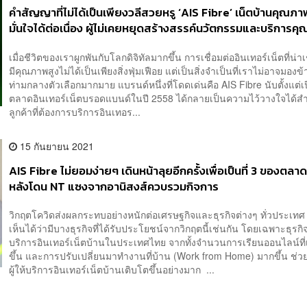
คำสัญญาที่ไม่ได้เป็นเพียงวลีสวยหรู ‘AIS Fibre’ เน็ตบ้านคุณภาพ
มั่นใจได้ต่อเนื่อง ผู้ไม่เคยหยุดสร้างสรรค์นวัตกรรมและบริการค
ตลอด 24 ชม. [ADVERTORIAL]
เมื่อชีวิตของเราผูกพันกับโลกดิจิทัลมากขึ้น การเชื่อมต่ออินเทอร์เน็ตที่น่าเ
มีคุณภาพสูงไม่ได้เป็นเพียงสิ่งฟุ่มเฟือย แต่เป็นสิ่งจำเป็นที่เราไม่อาจมอง
ท่ามกลางตัวเลือกมากมาย แบรนด์หนึ่งที่โดดเด่นคือ AIS Fibre นับตั้งแต่เ
ตลาดอินเทอร์เน็ตบรอดแบนด์ในปี 2558 ได้กลายเป็นความไว้วางใจได้ส
ลูกค้าที่ต้องการบริการอินเทอร...
15 กันยายน 2021
AIS Fibre ไม่ยอมง่ายๆ เดินหน้าลุยอีกครั้งเพื่อเป็นที่ 3 ของตลาด
หลังโดน NT แซงจากอานิสงส์ควบรวมกิจการ
วิกฤตโควิดส่งผลกระทบอย่างหนักต่อเศรษฐกิจและธุรกิจต่างๆ ทั่วประเทศ
เห็นได้ว่ามีบางธุรกิจที่ได้รับประโยชน์จากวิกฤตนี้เช่นกัน โดยเฉพาะธุรกิจผ
บริการอินเทอร์เน็ตบ้านในประเทศไทย จากทั้งจำนวนการเรียนออนไลน์ที่เ
ขึ้น และการปรับเปลี่ยนมาทำงานที่บ้าน (Work from Home) มากขึ้น ช่วยใ
ผู้ให้บริการอินเทอร์เน็ตบ้านเติบโตขึ้นอย่างมาก ...