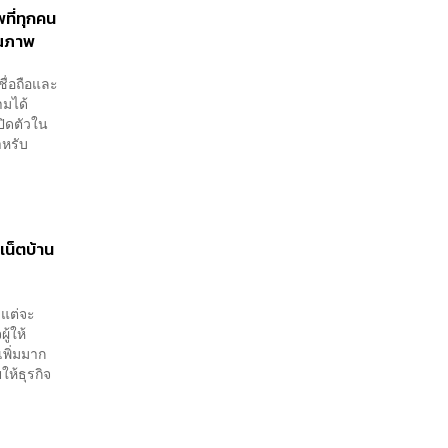
ที่ทุกคน
ุณภาพ
ชื่อถือและ
ข้ามได้
ปิดตัวใน
ำหรับ
เน็ตบ้าน
 แต่จะ
ู้ให้
พิ่มมาก
ห้ธุรกิจ