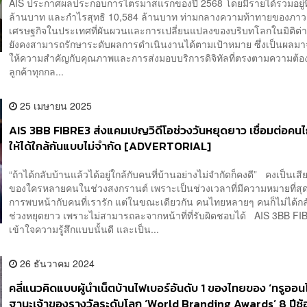
AIS ประกาศผลประกอบการไตรมาสแรกของปี 2568 โดยมีรายได้รวมอยู่ที
ล้านบาท และกำไรสุทธิ 10,584 ล้านบาท ท่ามกลางความท้าทายของภา
เศรษฐกิจในประเทศที่ผันผวนและการเปลี่ยนแปลงของบริบทโลกในมิติต่าง
ยังคงสามารถรักษาระดับผลการดำเนินงานได้ตามเป้าหมาย ซึ่งเป็นผลม
ให้ความสำคัญกับคุณภาพและการส่งมอบบริการดิจิทัลที่ตรงตามความต้
ลูกค้าทุกกล...
25 เมษายน 2025
AIS 3BB FIBRE3 ส่งแคมเปญวิดีโอช่วงวันหยุดยาว เชื่อมต่อคน
ให้ได้ใกล้กันแบบไม่จำกัด [ADVERTORIAL]
“ถ้าได้กลับบ้านแล้วได้อยู่ใกล้กับคนที่บ้านอย่างไม่จำกัดก็คงดี” คงเป็นเส
ของใครหลายคนในช่วงสงกรานต์ เพราะเป็นช่วงเวลาที่มีความหมายที่สุ
การพบหน้ากับคนที่เรารัก แต่ในขณะเดียวกัน คนไทยหลายๆ คนก็ไม่ได้ก
ช่วงหยุดยาว เพราะไม่สามารถละจากหน้าที่ที่รับผิดชอบได้ AIS 3BB F
เข้าใจความรู้สึกแบบนั้นดี และเป็น...
26 ธันวาคม 2024
คลี่แนวคิดแบบผู้นำเน็ตบ้านไฟเบอร์อันดับ 1 ของไทยของ ‘ทรูออนไ
ฐานะเจ้าของรางวัลระดับโลก ‘World Branding Awards’ 8 ปีซ้