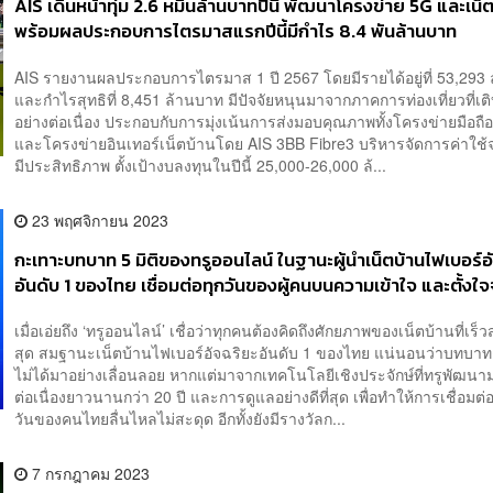
AIS เดินหน้าทุ่ม 2.6 หมื่นล้านบาทปีนี้ พัฒนาโครงข่าย 5G และเน็
พร้อมผลประกอบการไตรมาสแรกปีนี้มีกำไร 8.4 พันล้านบาท
AIS รายงานผลประกอบการไตรมาส 1 ปี 2567 โดยมีรายได้อยู่ที่ 53,293
และกำไรสุทธิที่ 8,451 ล้านบาท มีปัจจัยหนุนมาจากภาคการท่องเที่ยวที่เต
อย่างต่อเนื่อง ประกอบกับการมุ่งเน้นการส่งมอบคุณภาพทั้งโครงข่ายมือถื
และโครงข่ายอินเทอร์เน็ตบ้านโดย AIS 3BB Fibre3 บริหารจัดการค่าใช้จ
มีประสิทธิภาพ ตั้งเป้างบลงทุนในปีนี้ 25,000-26,000 ล้...
23 พฤศจิกายน 2023
กะเทาะบทบาท 5 มิติของทรูออนไลน์ ในฐานะผู้นำเน็ตบ้านไฟเบอร์อ
อันดับ 1 ของไทย เชื่อมต่อทุกวันของผู้คนบนความเข้าใจ และตั้งใจ
เคลื่อน Digital Economy ให้สังคม [PR NEWS]
เมื่อเอ่ยถึง ‘ทรูออนไลน์’ เชื่อว่าทุกคนต้องคิดถึงศักยภาพของเน็ตบ้านที่เร็
สุด สมฐานะเน็ตบ้านไฟเบอร์อัจฉริยะอันดับ 1 ของไทย แน่นอนว่าบทบาท
ไม่ได้มาอย่างเลื่อนลอย หากแต่มาจากเทคโนโลยีเชิงประจักษ์ที่ทรูพัฒนา
ต่อเนื่องยาวนานกว่า 20 ปี และการดูแลอย่างดีที่สุด เพื่อทำให้การเชื่อมต
วันของคนไทยลื่นไหลไม่สะดุด อีกทั้งยังมีรางวัลก...
7 กรกฎาคม 2023