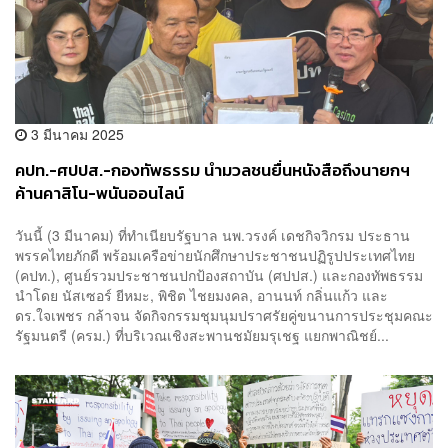
3 มีนาคม 2025
คปท.-ศปปส.-กองทัพธรรม นำมวลชนยื่นหนังสือถึงนายกฯ
ค้านคาสิโน-พนันออนไลน์
วันนี้ (3 มีนาคม) ที่ทำเนียบรัฐบาล นพ.วรงค์ เดชกิจวิกรม ประธาน
พรรคไทยภักดี พร้อมเครือข่ายนักศึกษาประชาชนปฏิรูปประเทศไทย
(คปท.), ศูนย์รวมประชาชนปกป้องสถาบัน (ศปปส.) และกองทัพธรรม
นำโดย นัสเซอร์ ยีหมะ, พิชิต ไชยมงคล, อานนท์ กลิ่นแก้ว และ
ดร.ใจเพชร กล้าจน จัดกิจกรรมชุมนุมปราศรัยคู่ขนานการประชุมคณะ
รัฐมนตรี (ครม.) ที่บริเวณเชิงสะพานชมัยมรุเชฐ แยกพาณิชย์...