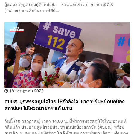
ผู้แทนราษฎร เป็นผู้รับหนังสือ อานนท์กล่าวว่า จากกรณีที่ X
(Twitter) ของศิลปินกราฟฟิตี...
18 กรกฎาคม 2023
ศปปส. บุกพรรคภูมิใจไทย ให้กำลังใจ ‘ชาดา’ ยืนหยัดปกป้อง
สถาบันฯ ไม่โหวตนายกฯ แก้ ม.112
วันนี้ (18 กรกฎาคม) เวลา 14.00 น. ที่ทำการพรรคภูมิใจไทย อานนท์
กลิ่นแก้ว ประธานศูนย์รวมประชาชนปกป้องสถาบัน (ศปปส.) พร้อม
สมาชิก 30 คน และ มหัศจักร โสดี ตัวแทนหลวงปู่พุทธะอิสระ เดินทาง