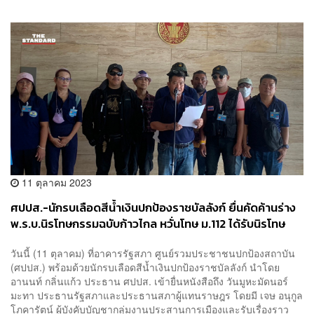
11 ตุลาคม 2023
ศปปส.-นักรบเลือดสีน้ำเงินปกป้องราชบัลลังก์ ยื่นคัดค้านร่าง
พ.ร.บ.นิรโทษกรรมฉบับก้าวไกล หวั่นโทษ ม.112 ได้รับนิรโทษ
กรรม
วันนี้ (11 ตุลาคม) ที่อาคารรัฐสภา ศูนย์รวมประชาชนปกป้องสถาบัน
(ศปปส.) พร้อมด้วยนักรบเลือดสีน้ำเงินปกป้องราชบัลลังก์ นำโดย
อานนท์ กลิ่นแก้ว ประธาน ศปปส. เข้ายื่นหนังสือถึง วันมูหะมัดนอร์
มะทา ประธานรัฐสภาและประธานสภาผู้แทนราษฎร โดยมี เจษ อนุกูล
โภคารัตน์ ผู้บังคับบัญชากลุ่มงานประสานการเมืองและรับเรื่องราว