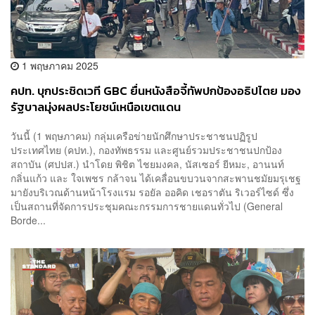
1 พฤษภาคม 2025
คปท. บุกประชิดเวที GBC ยื่นหนังสือจี้ทัพปกป้องอธิปไตย มอง
รัฐบาลมุ่งผลประโยชน์เหนือเขตแดน
วันนี้ (1 พฤษภาคม) กลุ่มเครือข่ายนักศึกษาประชาชนปฏิรูป
ประเทศไทย (คปท.), กองทัพธรรม และศูนย์รวมประชาชนปกป้อง
สถาบัน (ศปปส.) นำโดย พิชิต ไชยมงคล, นัสเซอร์ ยีหมะ, อานนท์
กลิ่นแก้ว และ ใจเพชร กล้าจน ได้เคลื่อนขบวนจากสะพานชมัยมรุเชฐ
มายังบริเวณด้านหน้าโรงแรม รอยัล ออคิด เชอราตัน ริเวอร์ไซด์ ซึ่ง
เป็นสถานที่จัดการประชุมคณะกรรมการชายแดนทั่วไป (General
Borde...