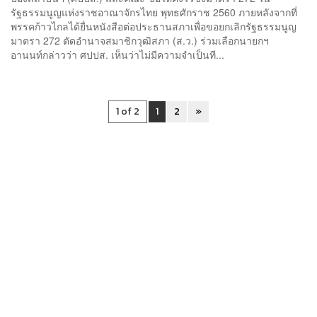
รัฐธรรมนูญแห่งราชอาณาจักรไทย พุทธศักราช 2560 ภายหลังจากที่
พรรคก้าวไกลได้ยื่นหนังสือต่อประธานสภาเพื่อขอยกเลิกรัฐธรรมนูญ
มาตรา 272 ตัดอำนาจสมาชิกวุฒิสภา (ส.ว.) ร่วมเลือกนายกฯ
อานนท์กล่าวว่า ศปปส. เห็นว่าไม่มีความจำเป็นที...
1 of 2
1
2
»