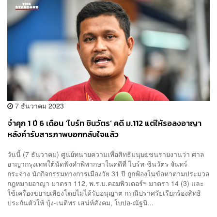
7 ธันวาคม 2023
จำคุก 1 ปี 6 เดือน ‘ไบร์ท ชินวัตร’ คดี ม.112 แต่ให้รอลงอาญา
หลังคำรับสารภาพบอกกลับใจแล้ว
วันนี้ (7 ธันวาคม) ศูนย์ทนายความเพื่อสิทธิมนุษยชนรายงานว่า ศาล
อาญากรุงเทพใต้นัดฟังคำพิพากษาในคดีที่ ไบร์ท-ชินวัตร จันทร์
กระจ่าง นักกิจกรรมทางการเมืองวัย 31 ปี ถูกฟ้องในข้อหาตามประมวล
กฎหมายอาญา มาตรา 112, พ.ร.บ.คอมพิวเตอร์ฯ มาตรา 14 (3) และ
ใช้เครื่องขยายเสียงโดยไม่ได้รับอนุญาต กรณีปราศรัยเรียกร้องสิทธิ
ประกันตัวให้ บุ้ง-เนติพร เสน่ห์สังคม, ใบปอ-ณัฐนิ...