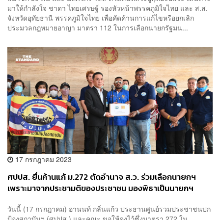
มาให้กำลังใจ ชาดา ไทยเศรษฐ์ รองหัวหน้าพรรคภูมิใจไทย และ ส.ส.
จังหวัดอุทัยธานี พรรคภูมิใจไทย เพื่อคัดค้านการแก้ไขหรือยกเลิก
ประมวลกฎหมายอาญา มาตรา 112 ในการเลือกนายกรัฐมน...
17 กรกฎาคม 2023
ศปปส. ยื่นค้านแก้ ม.272 ตัดอำนาจ ส.ว.​ ร่วมเลือกนายกฯ
เพราะมาจากประชามติของประชาชน มองพิธาเป็นนายกฯ
อันตรายกับคนรักชาติ
วันนี้ (17 กรกฎาคม) อานนท์ กลิ่นแก้ว ประธานศูนย์รวมประชาชนปก
ป้องสถาบันฯ (ศปปส.) และคณะ ขอให้คงไว้ซึ่งมาตรา 272 ใน