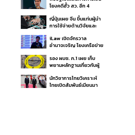
โยงคดีฮั้ว สว. อีก 4
จังหวัด พบ ส.อบจ.
ญี่ปุ่นเผย จีน ขึ้นแท่นผู้นำ
อำนาจเจริญโอนเงินให้เจ้า
การใช้จ่ายด้านวิจัยและ
หน้าที่ กกต. ฝ่ายสืบสวน
พัฒนาโลก กวาดสัดส่วน
iLaw เปิดจักรวาล
งานวิจัยถูกอ้างอิงสูงสุด
อำนาจเจริญ โยงเครือข่าย
แซงสหรัฐฯ
ผู้สมัคร สว. พร้อมตั้งข้อ
รอง ผบช. ภ.1 เผย เก็บ
สังเกตลงสมัครตรง
พยานหลักฐานเกี่ยวกับผู้
คุณสมบัติหรือไม่
ก่อเหตุยิงในโรงเรียนไป
นักวิชาการไทยวิเคราะห์
ตรวจสอบทั้งหมดแล้ว
ไทยเปิดสัมพันธ์เมียนมา
แนะขีดเส้นให้ชัดเป็นมิตร
ได้ถึงจุดไหน