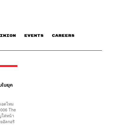
INION
EVENTS
CAREERS
มในยุค
่รอดไหม
2006 The
ญใส่หน้า
ยอัลกอริ