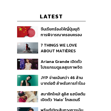
LATEST
จีนเรียกร้องให้ญี่ปุ่นยุติ
การพิจารณาครอบครอง
อาวุธนิวเคลียร์
7 THINGS WE LOVE
ABOUT MATIÈRES
FÉCALES
Ariana Grande เปิดตัว
โปรแกรมดูแลสุขภาพจิต
สำหรับคนในอุตสาหกรรม
JYP จ่ายเงินกว่า 46 ล้าน
ดนตรี
บาทต่อปี สำหรับการทำโรง
อาหารออร์แกนิกในบริษัท
สมาชิกใหม่! ลูอิส แฮมิลตัน
เปิดตัว ‘Halo’ โกลเดนรี
ทรีฟเวอร์ตัวใหม่
พริษฐ์เปิดเส้นทางการเงิน