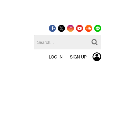
LOG IN
SIGN UP