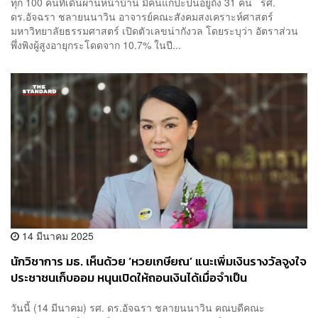
ทุก 100 คนที่เดินผ่านหน้าบ้าน มีคนแก่ปะปนอยู่ถึง 31 คน รศ.
ดร.อัจฉรา ชลายนนาวิน อาจารย์คณะสังคมสงเคราะห์ศาสตร์
มหาวิทยาลัยธรรมศาสตร์ เปิดตัวเลขน่ากังวล โดยระบุว่า อัตราส่วน
พึ่งพิงผู้สูงอายุกระโดดจาก 10.7% ในปี...
14 มีนาคม 2025
นักวิชาการ มธ. เห็นด้วย ‘หวยเกษียณ’ แนะเพิ่มเงินรางวัลจูงใจ
ประชาชนเก็บออม หนุนเปิดให้ถอนเงินได้เมื่อจำเป็น
วันนี้ (14 มีนาคม) รศ. ดร.อัจฉรา ชลายนนาวิน คณบดีคณะ