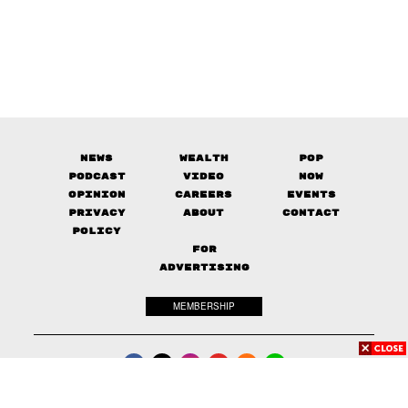
News
Wealth
Pop
Podcast
Video
Now
Opinion
Careers
Events
Privacy
About
Contact
Policy
FOR
ADVERTISING
MEMBERSHIP
© 2017-
2026
The Standard. All rights reserved.