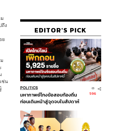
าม
ปถึง
EDITOR'S PICK
้อย
ยม
ะ
ม
เช่น
้
POLITICS
596
มหากาพย์โกงข้อสอบท้องถิ่น
ก่อนเดินหน้าสู่จุดจบในสัปดาห์
นี้