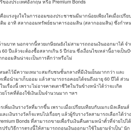
อรี่ของประเทศอังกฤษ หรือ Premium Bonds
ี้คือแรงจูงใจในการออมของประชาชนมีมากน้อยเพียงใดเมื่อเปรีย
อยู่เดิม อาทิ สลากออมทรัพย์ธนาคารออมสิน (สลากออมสิน) ซึ่งกำห
1 ล้านบาท นอกจากนี้หวยเกษียณยังไม่สามารถถอนเงินออกมาได้ จำ
60 ปีแล้วจะต้องซื้อสลากเกิน 5 ปีก่อน ซึ่งเงื่อนไขเหล่านี้อาจเป็นปั
ากออมสินน่าจะเป็นการดีกว่าหรือไม่
กำหนดไว้มีความเหมาะสมกับชนชั้นกลางที่มีเงินเย็นมากกว่า และ
เพื่อนำมาเก็บออม แล้วสามารถรอคอยได้จนถึงอายุ 60 ปีได้ ส่วน
นเรื่องนี้ เพราะไม่อาจคาดเดาชีวิตในวันข้างหน้าได้ว่าจะเกิด
วยโรคที่ต้องใช้เงินเป็นจำนวนมาก ฯลฯ
ิ่มเงินรางวัลที่มากขึ้น เพราะเมื่อเปรียบเทียบกับเมกะมิลเลียนส์
และเงินรางวัลก็จะทบไปเรื่อยๆ แล้วผู้รับรางวัลสามารถเลือกได้ว่
remium Bonds ที่สามารถขายเพื่อรับเงินคืนตามหน้าตั๋วที่จ่ายไปได้
รปรับวิธีการตรงนี้ให้สามารถถอนเงินออกมาใช้ในยามจำเป็น” นัก