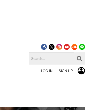
LOG IN
SIGN UP