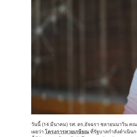
วันนี้ (14 มีนาคม) รศ. ดร.อัจฉรา ชลายนนาวิน 
เผยว่า
โครงการหวยเกษียณ
ที่รัฐบาลกำลังดำเนินก