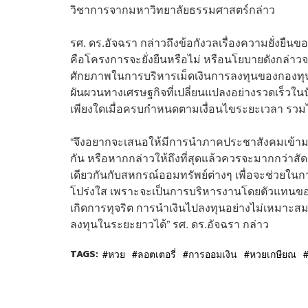
วิชาการจากมหาวิทยาลัยธรรมศาสตร์กล่าว
รศ. ดร.อัจฉรา กล่าวถึงข้อกังวลเรื่องความยั่งย
คือโครงการจะยั่งยืนหรือไม่ หรือนโยบายดังกล่าวจ
ศักยภาพในการบริหารเม็ดเงินการลงทุนของกองทุ
ผันผวนทางเศรษฐกิจที่เปลี่ยนแปลงอย่างรวดเร็วในปั
เพียงใดเมื่อครบกำหนดตามเงื่อนไขระยะเวลา รวม
“จึงอยากจะเสนอให้มีการนำภาคประชาสังคมเข้ามาเป
กัน หรือหากกล่าวให้ถึงที่สุดแล้วควรจะมากกว่า
เดียวกันกับสหกรณ์ออมทรัพย์ต่างๆ เพื่อจะช่วยใ
โปร่งใส เพราะจะเป็นการบริหารงานโดยตัวแทนของผ
เกิดการทุจริต การนำเงินไปลงทุนอย่างไม่เหมาะสม
ลงทุนในระยะยาวได้” รศ. ดร.อัจฉรา กล่าว
TAGS:
หวย
ลอตเตอรี่
การออมเงิน
หวยเกษียณ