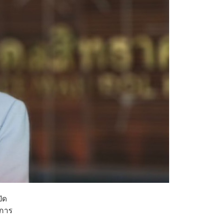
ิด
งการ