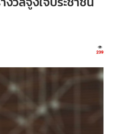
นรางวัลจูงใจประชาชน
239