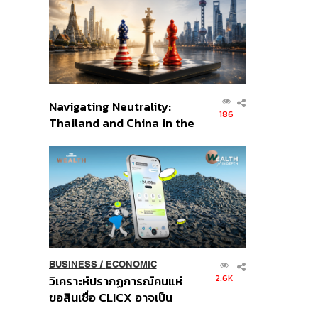
อินโดนีเซีย
Navigating Neutrality:
186
Thailand and China in the
Age of a New Global
Order
BUSINESS
/
ECONOMIC
2.6K
วิเคราะห์ปรากฏการณ์คนแห่
ขอสินเชื่อ CLICX อาจเป็น
เพียงยอดภูเขาน้ำแข็ง ของ