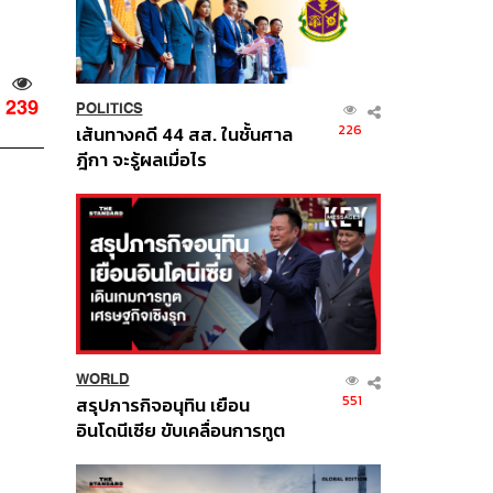
239
POLITICS
226
เส้นทางคดี 44 สส. ในชั้นศาล
ฎีกา จะรู้ผลเมื่อไร
WORLD
551
สรุปภารกิจอนุทิน เยือน
อินโดนีเซีย ขับเคลื่อนการทูต
เศรษฐกิจเชิงรุก ประกาศหุ้น
ส่วนยุทธศาสตร์ไทย –