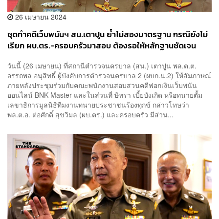
26 เมษายน 2024
ชุดทำคดีเว็บพนันฯ สน.เตาปูน ย้ำไม่สองมาตรฐาน กรณียังไม่
เรียก ผบ.ตร.-ครอบครัวมาสอบ ต้องรอให้หลักฐานชัดเจน
วันนี้ (26 เมษายน) ที่สถานีตำรวจนครบาล (สน.) เตาปูน พล.ต.ต.
อรรถพล อนุสิทธิ์ ผู้บังคับการตำรวจนครบาล 2 (ผบก.น.2) ให้สัมภาษณ์
ภายหลังประชุมร่วมกับคณะพนักงานสอบสวนคดีฟอกเงินเว็บพนัน
ออนไลน์ BNK Master และในส่วนที่ ษิทรา เบี้ยบังเกิด หรือทนายตั้ม
เลขาธิการมูลนิธิทีมงานทนายประชาชนร้องทุกข์ กล่าวโทษว่า
พล.ต.อ. ต่อศักดิ์ สุขวิมล (ผบ.ตร.) และครอบครัว มีส่วน...