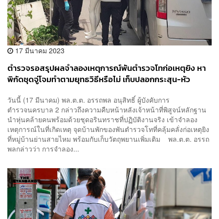
17 มีนาคม 2023
ตำรวจรอสรุปผลจำลองเหตุการณ์พันตำรวจโทก่อเหตุยิง หา
พิกัดชุดจู่โจมทำตามยุทธวิธีหรือไม่ เก็บปลอกกระสุน-หัว
กระสุน คราบแก๊สน้ำตา
วันนี้ (17 มีนาคม) พล.ต.ต. อรรถพล อนุสิทธิ์ ผู้บังคับการ
ตำรวจนครบาล 2 กล่าวถึงความคืบหน้าหลังเจ้าหน้าที่พิสูจน์หลักฐาน
นำหุ่นคล้ายคนพร้อมด้วยชุดอรินทราชที่ปฏิบัติงานจริง เข้าจำลอง
เหตุการณ์ในที่เกิดเหตุ จุดบ้านพักของพันตำรวจโทที่คลุ้มคลั่งก่อเหตุยิง
ที่หมู่บ้านย่านสายไหม พร้อมกับเก็บวัตถุพยานเพิ่มเติม พล.ต.ต. อรรถ
พลกล่าวว่า การจำลอง...