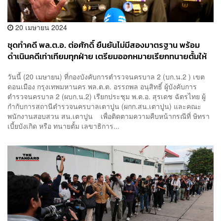
20 เมษายน 2024
ชุดทำคดี พล.ต.อ. ต่อศักดิ์ ยืนยันไม่มีสองมาตรฐาน พร้อม
ดำเนินคดีเท่าเทียมทุกฝ่าย เตรียมออกหมายเรียกทนายตั้มให้
ข้อมูลเพิ่ม
วันนี้ (20 เมษายน) ที่กองบังคับการตำรวจนครบาล 2 (บก.น.2 ) เขต
ดอนเมือง กรุงเทพมหานคร พล.ต.ต. อรรถพล อนุสิทธิ์ ผู้บังคับการ
ตำรวจนครบาล 2 (ผบก.น.2) เรียกประชุม พ.ต.อ. สุรเดช ฉัตรไทย ผู้
กำกับการสถานีตำรวจนครบาลเตาปูน (ผกก.สน.เตาปูน) และคณะ
พนักงานสอบสวน สน.เตาปูน เพื่อติดตามความคืบหน้ากรณีที่ ษิทรา
เบี้ยบังเกิด หรือ ทนายตั้ม เลขาธิการ...