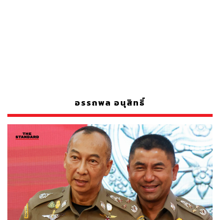
อรรถพล อนุสิทธิ์