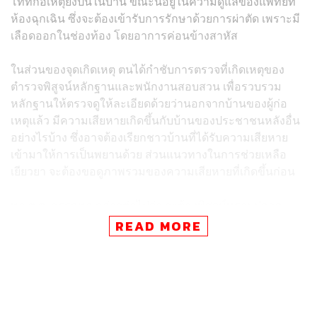
โทที่ก่อเหตุยิงปืนในบ้าน ขณะนี้อยู่ในความดูแลของแพทย์ที่
ห้องฉุกเฉิน ซึ่งจะต้องเข้ารับการรักษาด้วยการผ่าตัด เพราะมี
เลือดออกในช่องท้อง โดยอาการค่อนข้างสาหัส
ในส่วนของจุดเกิดเหตุ ตนได้กำชับการตรวจที่เกิดเหตุของ
ตำรวจพิสูจน์หลักฐานและพนักงานสอบสวน เพื่อรวบรวม
หลักฐานให้ตรวจดูให้ละเอียดด้วยว่านอกจากบ้านของผู้ก่อ
เหตุแล้ว มีความเสียหายเกิดขึ้นกับบ้านของประชาชนหลังอื่น
อย่างไรบ้าง ซึ่งอาจต้องเรียกชาวบ้านที่ได้รับความเสียหาย
เข้ามาให้การเป็นพยานด้วย ส่วนแนวทางในการช่วยเหลือ
เยียวยา จะต้องขอดูภาพรวมของความเสียหายที่เกิดขึ้นก่อน
พล.ต.ต. อรรถพล กล่าวต่อไปว่า จะต้องพิสูจน์ทราบปลอก
กระสุนที่ตกอยู่ในละแวกที่เกิดเหตุให้ได้ว่าปลอกกระสุนอันใด
READ MORE
เป็นกระสุนจากฝั่งผู้ก่อเหตุ และปลอกกระสุนอันใดเป็นกระสุน
จากฝั่งเจ้าหน้าที่ที่เข้าปฏิบัติการ ซึ่งจะต้องนำไปตรวจสอบ
เปรียบเทียบกับข้อมูลว่าชุดปฏิบัติการชุดไหนใช้อาวุธชนิดใด
บ้าง