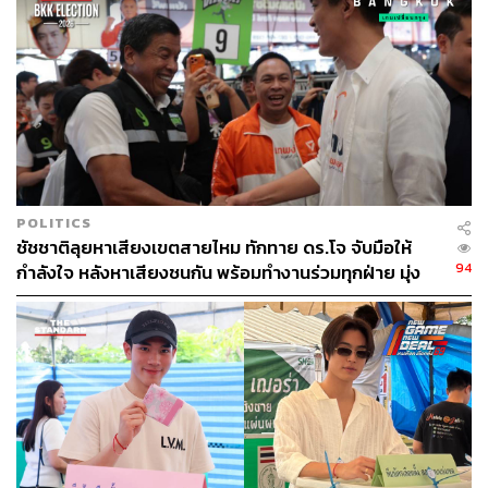
POLITICS
ชัชชาติลุยหาเสียงเขตสายไหม ทักทาย ดร.โจ จับมือให้
94
กำลังใจ หลังหาเสียงชนกัน พร้อมทำงานร่วมทุกฝ่าย มุ่ง
แก้ปัญหาขยะ-ขยายเส้นทางขนส่ง