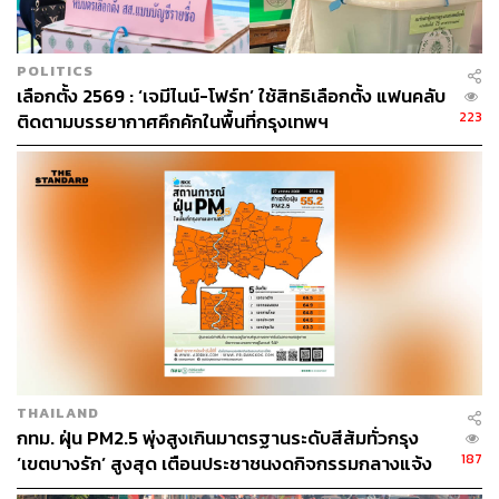
POLITICS
เลือกตั้ง 2569 : ‘เจมีไนน์-โฟร์ท’ ใช้สิทธิเลือกตั้ง แฟนคลับ
223
ติดตามบรรยากาศคึกคักในพื้นที่กรุงเทพฯ
THAILAND
กทม. ฝุ่น PM2.5 พุ่งสูงเกินมาตรฐานระดับสีส้มทั่วกรุง
187
‘เขตบางรัก’ สูงสุด เตือนประชาชนงดกิจกรรมกลางแจ้ง
และสวมหน้ากากป้องกัน