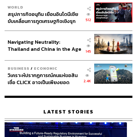
WORLD
สรุปภารกิจอนุทิน เยือนอินโดนีเซีย
512
ขับเคลื่อนการทูตเศรษฐกิจเชิงรุก
ประกาศหุ้นส่วนยุทธศาสตร์ไทย –
อินโดนีเซีย
Navigating Neutrality:
Thailand and China in the Age
145
of a New Global Order
BUSINESS
/
ECONOMIC
วิเคราะห์ปรากฏการณ์คนแห่ขอสิน
2.4K
เชื่อ CLICX อาจเป็นเพียงยอด
ภูเขาน้ำแข็ง ของปัญหาหนี้ครัว
เรือนไทยที่ถูกซุกไว้
LATEST STORIES