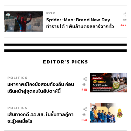
ข้อหาหนัก จ่อชง ป.ป.ช. 12 ส.ค. นี้
POP
Spider-Man: Brand New Day
477
ทำรายได้ 1 พันล้านดอลลาร์จากทั่ว
โลกภายใน 6 วัน
EDITOR'S PICKS
POLITICS
มหากาพย์โกงข้อสอบท้องถิ่น ก่อน
518
เดินหน้าสู่จุดจบในสัปดาห์นี้
POLITICS
เส้นทางคดี 44 สส. ในชั้นศาลฎีกา
160
จะรู้ผลเมื่อไร