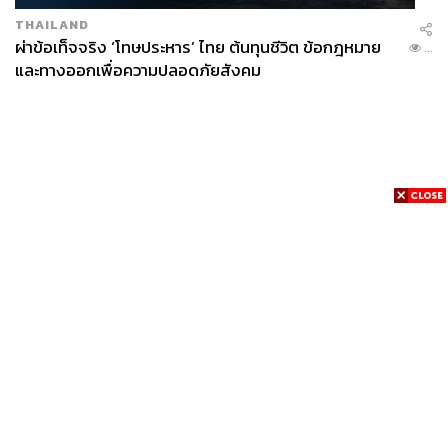
THAILAND
ผ่าข้อเท็จจริง ‘โทษประหาร’ ไทย ต้นทุนชีวิต ข้อกฎหมาย
...
และทางออกเพื่อความปลอดภัยสังคม
News
Wealth
Pop
Podcast
Video
Now
Opinion
Careers
Events
Privacy
About
Contact
Policy
FOR
ADVERTISING
MEMBERSHIP