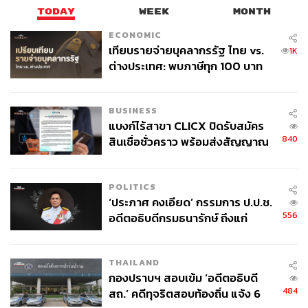
TODAY
WEEK
MONTH
ECONOMIC
เทียบรายจ่ายบุคลากรรัฐ ไทย vs.
1K
ต่างประเทศ: พบภาษีทุก 100 บาท
ของคนไทยใช้ไปกับข้าราชการเฉียด
40 บาท
BUSINESS
แบงก์ไร้สาขา CLICX ปิดรับสมัคร
840
สินเชื่อชั่วคราว พร้อมส่งสัญญาณ
เตือนกลุ่มกู้เงินผิดวัตถุประสงค์-ให้
ข้อมูลเท็จ เตรียมดำเนินคดีเด็ดขาด
POLITICS
‘ประภาศ คงเอียด’ กรรมการ ป.ป.ช.
556
อดีตอธิบดีกรมธนารักษ์ ถึงแก่
อนิจกรรม
THAILAND
กองปราบฯ สอบเข้ม ‘อดีตอธิบดี
484
สถ.’ คดีทุจริตสอบท้องถิ่น แจ้ง 6