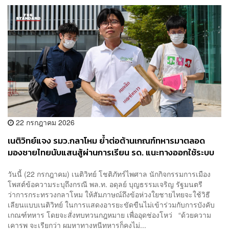
22 กรกฎาคม 2026
เนติวิทย์แจง รมว.กลาโหม ย้ำต่อต้านเกณฑ์ทหารมาตลอด
มองชายไทยนับแสนสู้ผ่านการเรียน รด. แนะทางออกใช้ระบบ
สมัครใจ 100%
วันนี้ (22 กรกฎาคม) เนติวิทย์ โชติภัทร์ไพศาล นักกิจกรรมการเมือง
โพสต์ข้อความระบุถึงกรณี พล.ท. อดุลย์ บุญธรรมเจริญ รัฐมนตรี
ว่าการกระทรวงกลาโหม ให้สัมภาษณ์ถึงข้อห่วงใยชายไทยจะใช้วิธี
เลียนแบบเนติวิทย์ ในการแสดงอารยะขัดขืนไม่เข้าร่วมกับการบังคับ
เกณฑ์ทหาร โดยจะสั่งทบทวนกฎหมาย เพื่ออุดช่องโหว่ “ด้วยความ
เคารพ จะเรียกว่า ผมหาทางหนีทหารก็คงไม่...