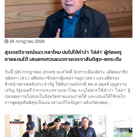
26 กรกฎาคม 2026
สุรเดชวิจารณ์รมว.กลาโหม ปมไม่ใช้คำว่า ‘ไล่ล่า’ ผู้ก่อเหตุ
ชายแดนใต้ เสนอทบทวนแนวทางเจรจาสันติสุข-ยกระดับ
มาตรการชายแดน
วันนี้ (26 กรกฎาคม) สุรเดช ยะสวัสดิ์ นักการเมืองอิสระ อดีตสมาชิก
วุฒิสภา (สว.) อดีตสมาชิกสภาผู้แทนราษฎร (สส.) และอดีตรอง
หัวหน้าพรรคพลังประชารัฐ ให้สัมภาษณ์กรณี พล.ท.อดุลย์ บุญธรรม
เจริญ รัฐมนตรีว่าการกระทรวงกลาโหม ระบุไม่ควรใช้คำว่า ‘ไล่ล่า’ ผู้
ก่อเหตุความไม่สงบในจังหวัดชายแดนภาคใต้ และเสนอให้ใช้กลไก
การพูดคุยสันติสุขเป็นแนวทางแก้ไขปัญหา หลังเกิดเหตุค...