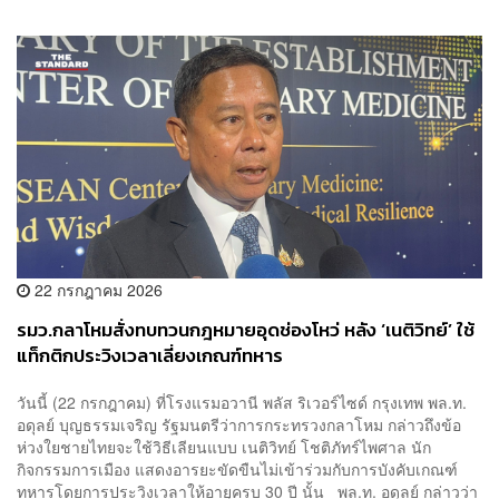
22 กรกฎาคม 2026
รมว.กลาโหมสั่งทบทวนกฎหมายอุดช่องโหว่ หลัง ‘เนติวิทย์’ ใช้
แท็กติกประวิงเวลาเลี่ยงเกณฑ์ทหาร
วันนี้ (22 กรกฎาคม) ที่โรงแรมอวานี พลัส ริเวอร์ไซด์ กรุงเทพ พล.ท.
อดุลย์ บุญธรรมเจริญ รัฐมนตรีว่าการกระทรวงกลาโหม กล่าวถึงข้อ
ห่วงใยชายไทยจะใช้วิธีเลียนแบบ เนติวิทย์ โชติภัทร์ไพศาล นัก
กิจกรรมการเมือง แสดงอารยะขัดขืนไม่เข้าร่วมกับการบังคับเกณฑ์
ทหารโดยการประวิงเวลาให้อายุครบ 30 ปี นั้น พล.ท. อดุลย์ กล่าวว่า