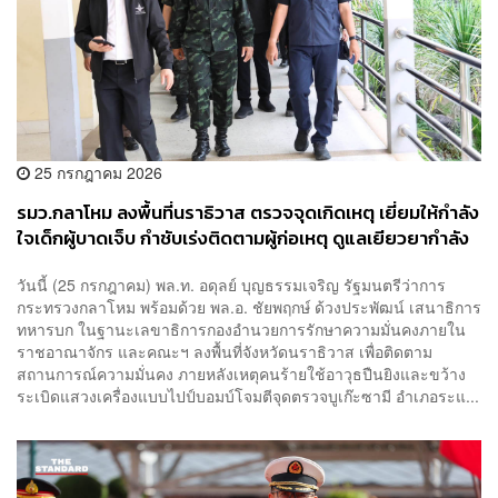
25 กรกฎาคม 2026
รมว.กลาโหม ลงพื้นที่นราธิวาส ตรวจจุดเกิดเหตุ เยี่ยมให้กำลัง
ใจเด็กผู้บาดเจ็บ กำชับเร่งติดตามผู้ก่อเหตุ ดูแลเยียวยากำลัง
พลกำลังความสามารถ
​วันนี้ (25 กรกฎาคม) พล.ท. อดุลย์ บุญธรรมเจริญ รัฐมนตรีว่าการ
กระทรวงกลาโหม พร้อมด้วย พล.อ. ชัยพฤกษ์ ด้วงประพัฒน์ เสนาธิการ
ทหารบก ในฐานะเลขาธิการกองอำนวยการรักษาความมั่นคงภายใน
ราชอาณาจักร และคณะฯ ลงพื้นที่จังหวัดนราธิวาส เพื่อติดตาม
สถานการณ์ความมั่นคง ภายหลังเหตุคนร้ายใช้อาวุธปืนยิงและขว้าง
ระเบิดแสวงเครื่องแบบไปป์บอมบ์โจมตีจุดตรวจบูเก๊ะซามี อำเภอระแ...