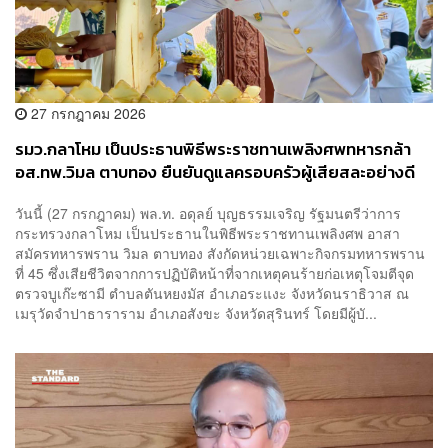
27 กรกฎาคม 2026
รมว.กลาโหม เป็นประธานพิธีพระราชทานเพลิงศพทหารกล้า
อส.ทพ.วิมล ตาบทอง ยืนยันดูแลครอบครัวผู้เสียสละอย่างดี
ที่สุด
​วันนี้ (27 กรกฎาคม) พล.ท. อดุลย์ บุญธรรมเจริญ รัฐมนตรีว่าการ
กระทรวงกลาโหม เป็นประธานในพิธีพระราชทานเพลิงศพ อาสา
สมัครทหารพราน วิมล ตาบทอง สังกัดหน่วยเฉพาะกิจกรมทหารพราน
ที่ 45 ซึ่งเสียชีวิตจากการปฏิบัติหน้าที่จากเหตุคนร้ายก่อเหตุโจมตีจุด
ตรวจบูเก๊ะซามี ตำบลตันหยงมัส อำเภอระแงะ จังหวัดนราธิวาส ณ
เมรุวัดจำปาธาราราม อำเภอสังขะ จังหวัดสุรินทร์ โดยมีผู้บั...