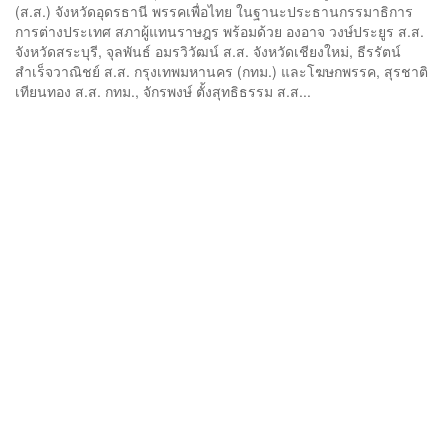
(ส.ส.) จังหวัดอุดรธานี พรรคเพื่อไทย ในฐานะประธานกรรมาธิการ
การต่างประเทศ สภาผู้แทนราษฎร พร้อมด้วย องอาจ วงษ์ประยูร ส.ส.
จังหวัดสระบุรี, จุลพันธ์ อมรวิวัฒน์ ส.ส. จังหวัดเชียงใหม่, ธีรรัตน์
สำเร็จวาณิชย์ ส.ส. กรุงเทพมหานคร (กทม.) และโฆษกพรรค, สุรชาติ
เทียนทอง ส.ส. กทม., จักรพงษ์ ตั้งสุทธิธรรม ส.ส...