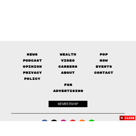
News
Wealth
Pop
Podcast
Video
Now
Opinion
Careers
Events
Privacy
About
Contact
Policy
FOR
ADVERTISING
MEMBERSHIP
© 2017-
2026
The Standard. All rights reserved.