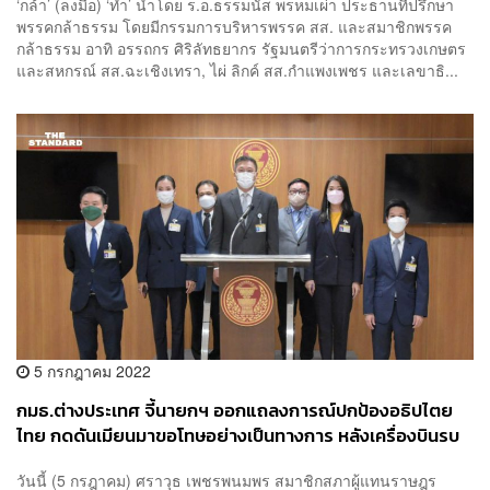
‘กล้า’ (ลงมือ) ‘ทำ’ นำโดย ร.อ.ธรรมนัส พรหมเผ่า ประธานที่ปรึกษา
พรรคกล้าธรรม โดยมีกรรมการบริหารพรรค สส. และสมาชิกพรรค
กล้าธรรม อาทิ อรรถกร ศิริลัทธยากร รัฐมนตรีว่าการกระทรวงเกษตร
และสหกรณ์ สส.ฉะเชิงเทรา, ไผ่ ลิกค์ สส.กำแพงเพชร และเลขาธิ...
5 กรกฎาคม 2022
กมธ.ต่างประเทศ จี้นายกฯ ออกแถลงการณ์ปกป้องอธิปไตย
ไทย กดดันเมียนมาขอโทษอย่างเป็นทางการ หลังเครื่องบินรบ
รุกล้ำน่านฟ้า
วันนี้ (5 กรฎาคม) ศราวุธ เพชรพนมพร สมาชิกสภาผู้แทนราษฎร