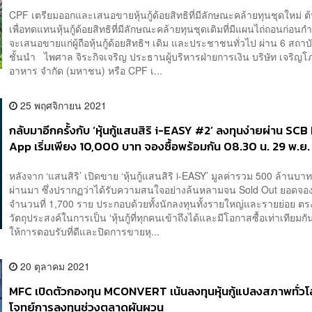
CPF เตรียมออกและเสนอขายหุ้นกู้ด้อยสิทธิที่มีลักษณะคล้ายทุนชุดใหม่ ต
เพื่อทดแทนหุ้นกู้ด้อยสิทธิที่มีลักษณะคล้ายทุนชุดเดิมที่มีแผนไถ่ถอนก่อ
จะเสนอขายแก่ผู้ถือหุ้นกู้ด้อยสิทธิฯ เดิม และประชาชนทั่วไป ผ่าน 6 สถาบ
ชั้นนำ ไพศาล จิระกิจเจริญ ประธานผู้บริหารฝ่ายการเงิน บริษัท เจริญ
อาหาร จำกัด (มหาชน) หรือ CPF เ...
25 พฤศจิกายน 2021
กลับมาอีกครั้งกับ ‘หุ้นกู้แสนสิริ i-EASY #2’ ลงทุนง่ายผ่าน SC
App เริ่มเพียง 10,000 บาท จองซื้อพร้อมกัน 08.30 น. 29 พ.ย. 
NEWS]
หลังจาก ‘แสนสิริ’ เปิดขาย ‘หุ้นกู้แสนสิริ i-EASY’ มูลค่ารวม 500 ล้านบา
ผ่านมา ซึ่งปรากฏว่าได้รับความสนใจอย่างล้นหลามจน Sold Out ยอดจองซ
จำนวนที่ 1,700 ราย ประกอบด้วยทั้งนักลงทุนทั้งรายใหญ่และรายย่อย ต
วัตถุประสงค์ในการเป็น ‘หุ้นกู้ที่ทุกคนเข้าถึงได้และมีโอกาสซื้อเท่าเทียม
ให้การตอบรับที่ดีและปิดการขายหุ...
20 ตุลาคม 2021
MFC เปิดตัวกองทุน MCONVERT เน้นลงทุนหุ้นกู้แปลงสภาพทั่ว
โจทย์การลงทุนช่วงตลาดผันผวน