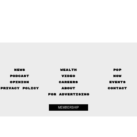
News
Wealth
Pop
Podcast
Video
Now
Opinion
Careers
Events
Privacy Policy
About
Contact
FOR ADVERTISING
MEMBERSHIP