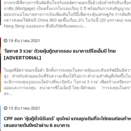
จากกรณีที่ทางการจีนตัดสินใจปรับลดอัตราดอกเบี้ยอ้างอิงสำหรับสินเชื่อเพื่อซ
อาศัย (Mortgage) เป็นครั้งแรกในรอบเกือบ 2 ปี พร้อมกับการส่งสัญญาณ
ผ่อนปรนนโยบายทางการเงินเพิ่มเติมในปีนี้เพื่อกระตุ้นเศรษฐกิจ การตัดสิ
กล่าวส่งผลให้ดัชนี China A50 พุ่งขึ้นเกือบ 2% ในวันนี้ (20 มกราคม) ขณะ
Hang Seng ของฮ่องกง ซึ่งมีบริษัทจีนจดทะเบ...
19 ธันวาคม 2021
‘โอกาส 3 รวย’ ด้วยหุ้นกู้ตลาดรอง ธนาคารซีไอเอ็มบี ไทย
[ADVERTORIAL]
ในยุคที่อัตราดอกเบี้ยต่ำ อีกทั้งการลงทุนในตลาดหุ้นและสินทรัพย์อื่นมีค
สูง สำหรับนักออมเงินที่รับความเสี่ยงได้ไม่มาก คำถามสำคัญที่เกิดขึ้นใน
จะมีการลงทุนรูปแบบใดบ้างที่จะเปิดรับ ‘โอกาส 3 รวย’ เพื่อสร้างเสถีย
ออมและการลงทุน ธนาคารซีไอเอ็มบี ไทย มีคำตอบ ‘การลงทุนในตรา
หร...
13 ธันวาคม 2021
CPF ออก ‘หุ้นกู้ชั่วนิรันดร์’ ชุดใหม่ แทนชุดเดิมที่จะไถ่ถอนก่อน
เสนอขายต้นปีหน้าผ่าน 6 ธนาคาร