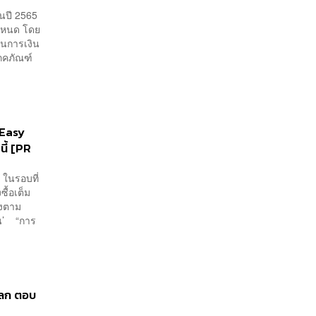
้นปี 2565
นกำหนด โดย
ันการเงิน
โภคภัณฑ์
B Easy
นี้ [PR
ท ในรอบที่
ื้อเต็ม
รงตาม
กัน’ “การ
โลก ตอบ