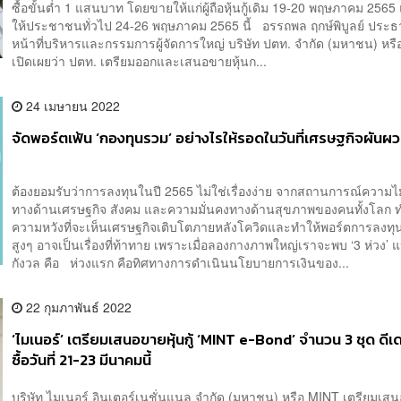
ซื้อขั้นต่ำ 1 แสนบาท โดยขายให้แก่ผู้ถือหุ้นกู้เดิม 19-20 พฤษภาคม 256
ให้ประชาชนทั่วไป 24-26 พฤษภาคม 2565 นี้ อรรถพล ฤกษ์พิบูลย์ ประธ
หน้าที่บริหารและกรรมการผู้จัดการใหญ่ บริษัท ปตท. จำกัด (มหาชน) หร
เปิดเผยว่า ปตท. เตรียมออกและเสนอขายหุ้นก...
24 เมษายน 2022
จัดพอร์ตเฟ้น ‘กองทุนรวม’ อย่างไรให้รอดในวันที่เศรษฐกิจผันผ
ต้องยอมรับว่าการลงทุนในปี 2565 ไม่ใช่เรื่องง่าย จากสถานการณ์ความไ
ทางด้านเศรษฐกิจ สังคม และความมั่นคงทางด้านสุขภาพของคนทั้งโลก ท
ความหวังที่จะเห็นเศรษฐกิจเติบโตภายหลังโควิดและทำให้พอร์ตการลงทุ
สูงๆ อาจเป็นเรื่องที่ท้าทาย เพราะเมื่อลองกางภาพใหญ่เราจะพบ ‘3 ห่วง’ 
กังวล คือ ห่วงแรก คือทิศทางการดำเนินนโยบายการเงินของ...
22 กุมภาพันธ์ 2022
‘ไมเนอร์’ เตรียมเสนอขายหุ้นกู้ ‘MINT e-Bond’ จำนวน 3 ชุด ดีเ
ซื้อวันที่ 21-23 มีนาคมนี้
บริษัท ไมเนอร์ อินเตอร์เนชั่นแนล จำกัด (มหาชน) หรือ MINT เตรียมเสน