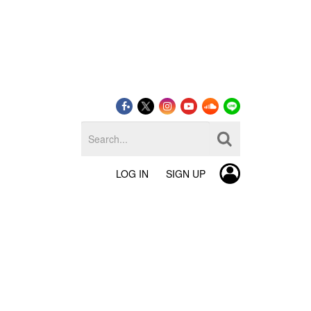
LOG IN
SIGN UP