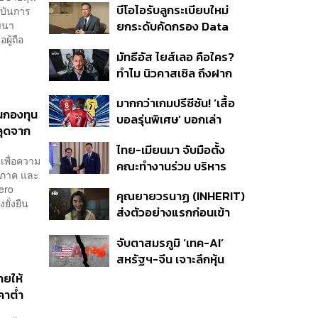
บีโอไอรับลูกระเบียบใหม่
ถาบันการ
Driven ขับเคลื่อน
ัฒนา
ยกระดับคัดกรอง Data
ยุทธศาสตร์ความยั่งยืน
ผู้ถือ
Center บีบค่ายเทคจ่ายค่า
มัทธีอัส ไยส์เลอ คือใคร?
ไฟ-น้ำอัตราพิเศษ พร้อม
ทำไม นิวคาสเซิล ถึงฝาก
กางแผนยึดประโยชน์
อนาคตไว้กับเขา
ประเทศเป็นหลัก
มากกว่าเกมปรีซีซัน! ‘เสื้อ
ุนกองทุน
บอลรุ่นพิเศษ’ บอกเล่า
หลุดจาก
เอกลักษณ์ของแต่ละเมือง
ไทย-เมียนมา จับมือตั้ง
เพื่อความ
คณะทำงานร่วม บริหาร
มอภาค และ
จัดการคุณภาพน้ำข้าม
ero
คุณยายวรนาฏ (INHERIT)
พรมแดน ชูเป้าหมายสิ่ง
ยั่งยืน
ส่งตัวอย่างแรกก่อนเข้า
แวดล้อมยั่งยืน
ฉาย 19 พ.ย. นี้
จับตาสมรภูมิ ‘เทค-AI’
สหรัฐฯ-จีน เจาะลึกหุ้น
กลุ่มได้-เสียประโยชน์ และ
ายให้
กลยุทธ์จัดพอร์ตสู้ศึก
าคาต่ำ
Mega Trend 3-5 ปีข้าง