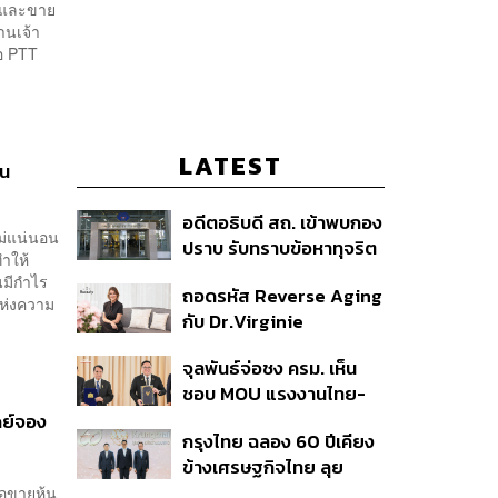
5 และขาย
านเจ้า
ือ PTT
LATEST
วน
อดีตอธิบดี สถ. เข้าพบกอง
ม่แน่นอน
ปราบ รับทราบข้อหาทุจริต
ำให้
สอบท้องถิ่น ปฏิเสธทุกข้อ
นมีกำไร
ถอดรหัส Reverse Aging
กล่าวหา-เตรียมสู้คดีในชั้น
แห่งความ
กับ Dr.Virginie
ศาล
Couturaud ผู้ถ่ายทอด
จุลพันธ์จ่อชง ครม. เห็น
วิทยาศาสตร์ความงามจาก
ชอบ MOU แรงงานไทย-
Dior
เมียนมา ยืดเวลา 5 ปี
ดย์จอง
กรุงไทย ฉลอง 60 ปีเคียง
รองรับอุตสาหกรรม ดึง
ข้างเศรษฐกิจไทย ลุย
กลุ่มแม่บ้าน-งานอิสระเข้า
ทศวรรษใหม่ ชู Data-
อขายหุ้น
สู่ระบบประกันสังคม