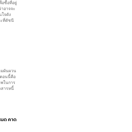
หน้า
ื้อที่อยู่
ว่าอาจจะ
นใจดัง
ที่ดัชนี
วามผันผวน
ตอนนี้คือ
รภาพในการ
สารหนี้
กำหนด คาด