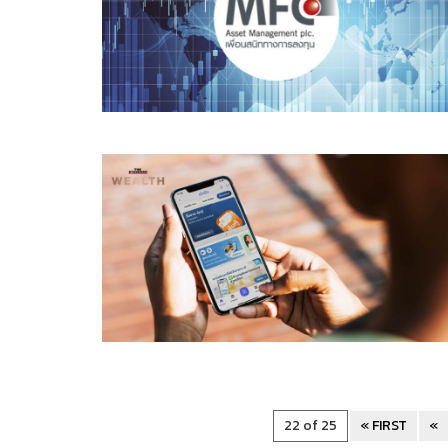
22 of 25
« FIRST
«