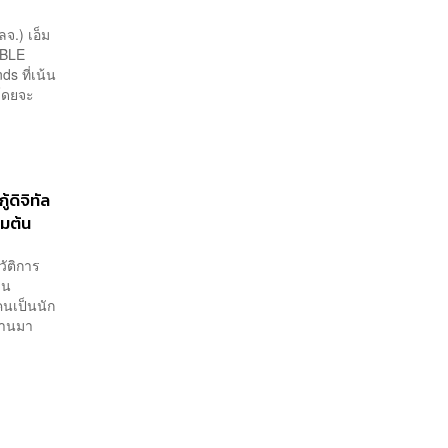
ลจ.) เอ็ม
IBLE
 ที่เน้น
 โดยจะ
้ดิจิทัล
่มต้น
ัติการ
บน
คนเป็นนัก
ผ่านมา