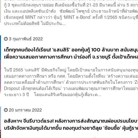
กู้ 3 ชุดแก่นักลงทุนรายย่อย ดีเดย์จองซื้อวันที่ 21-23 มีนาคมนี้ ผ่าน 5 ส
เงิน และแอปพลิเคชันเป๋าตัง ชัยพัฒน์ ไพฑูรย์ ประธานเจ้าหน้าที่ฝ่ายพ
เชิงกลยุทธ์ MINT กล่าวว่า หุ้นกู้ ‘MINT e-Bond’ ครั้งที่ 1/2565 ชนิดระบุชื่อ
ประเภทไม่ด้อยสิทธิ ไม่มีประกัน...
3 กุมภาพันธ์ 2022
เด็กทุกคนต้องได้เรียน! ‘แสนสิริ’ ออกหุ้นกู้ 100 ล้านบาท สนับสน
เพื่อความเสมอภาคทางการศึกษา นำร่องที่ จ.ราชบุรี ตั้งเป้าเด็ก
ระบบการศึกษาเป็น ‘ศูนย์’ ภายใน 3 ปี
ในปี 2565 ‘แสนสิริ’ มีพันธกิจใหญ่ โดยมีเป้าหมายในการสนับสนุนกองทุน
เสมอภาคทางการศึกษา หรือ กสศ. โดยมีความตั้งใจที่จะ ‘สร้างความเส
ลดความเหลื่อมล้ำด้านการศึกษา’ ด้วยการประกาศพันธกิจในโครงการ ‘Z
Dropout เด็กทุกคนต้องได้เรียน’ วางแผนพัฒนาคุณภาพการศึกษาไทยอย่าง
ระยะยาว 3 ปี โดยแสนสิริเตรียมออกหุ้นกู้เพื่อระด...
20 มกราคม 2022
อสังหาฯ จีนรีบาวด์แรง! หลังทางการส่งสัญญาณผ่อนปรนนโยบ
บริษัทจัดหาเงินทุนได้มากขึ้น กองทุนต่างชาติลุย ‘ช้อนซื้อ’ หุ้นกู้ร