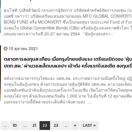
ธนโชติ รุ่งสิทธิวัฒน์ กรรมการผู้จัดการ บริษัทหลักทรัพย์จัดการกองทุน (บ
เอฟซี กล่าวว่า บริษัทเตรียมเสนอขายกองทุน MFC GLOBAL CONVERT
BOND FUND หรือ MCONVERT ซึ่งเป็นกองทุนรวมประเภท Fund of Funds
ลงทุนใน Global Convertible Bonds (CBs) หรือหุ้นกู้แปลงสภาพทั่วโลก
เสนอขายระหว่างวันที่ 20-27 ตุลาคม 2564 “หุ้นกู้แปลงสภา...
15 ตุลาคม 2021
ตลาดการลงทุนสะเทือน เมื่อกรุงไทยขยับแรง เตรียมเปิดจอง ‘หุ้นกู
ปตท.สผ.’ ผ่านวอลเล็ตบนแอปฯ เป๋าตัง ครั้งแรกในเอเชีย ลงทุนเริ
1,000 บาท [ADVERTORIAL]
หลังจากธนาคารกรุงไทยและ ปตท.สผ. ประกาศความร่วมมือครั้งใหญ่ ปฏิว
ลงทุนในหุ้นกู้เอกชน ด้วยการเสนอขายหุ้นกู้ดิจิทัล ปตท.สผ. ผ่านวอลเล็ต
แอปพลิเคชันเป๋าตังเต็มรูปแบบครั้งแรกในเอเชีย เปิดโอกาสให้คนไทยทุก
ลงทุนได้ง่ายๆ ด้วยเงินลงทุนเริ่มต้น 1,000 บาท ไปเมื่อวันที่ 12 ตุลาคมที่
บอกเลยว่างานนี้มีหลายประเด็นที่น่าจับตามอง ...
...
10
...
21
22
23
...
»
LAST »