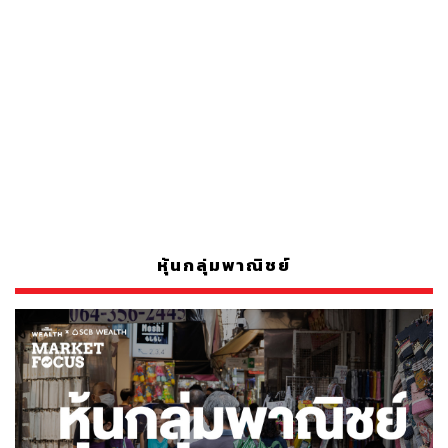
หุ้นกลุ่มพาณิชย์