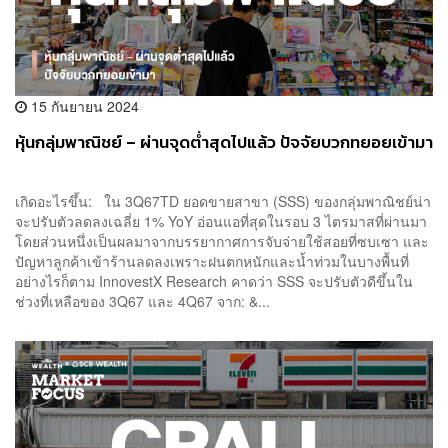
15 กันยายน 2024
หุ้นกลุ่มพาณิชย์ – ผ่านจุดต่ำสุดไปแล้ว ปัจจัยบวกทยอยเข้ามา
เกิดอะไรขึ้น: ใน 3Q67TD ยอดขายสาขา (SSS) ของกลุ่มพาณิชย์น่า
จะปรับตัวลดลงเฉลี่ย 1% YoY อ่อนแอที่สุดในรอบ 3 ไตรมาสที่ผ่านมา
โดยส่วนหนึ่งเป็นผลมาจากบรรยากาศการจับจ่ายใช้สอยที่ซบเซา และ
ปัญหาลูกค้าเข้าร้านลดลงเพราะฝนตกหนักและน้ำท่วมในบางพื้นที่
อย่างไรก็ตาม InnovestX Research คาดว่า SSS จะปรับตัวดีขึ้นใน
ช่วงที่เหลือของ 3Q67 และ 4Q67 จาก: &...