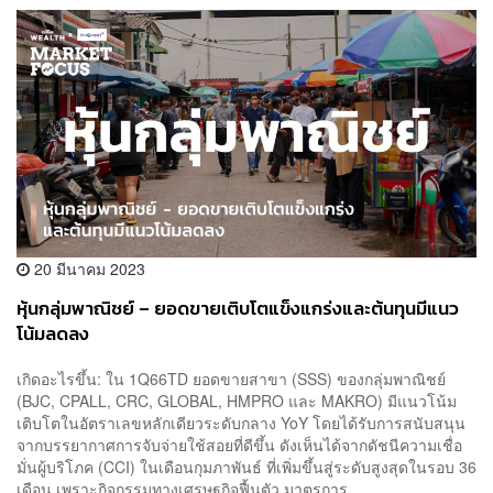
20 มีนาคม 2023
หุ้นกลุ่มพาณิชย์ – ยอดขายเติบโตแข็งแกร่งและต้นทุนมีแนว
โน้มลดลง
เกิดอะไรขึ้น: ใน 1Q66TD ยอดขายสาขา (SSS) ของกลุ่มพาณิชย์
(BJC, CPALL, CRC, GLOBAL, HMPRO และ MAKRO) มีแนวโน้ม
เติบโตในอัตราเลขหลักเดียวระดับกลาง YoY โดยได้รับการสนับสนุน
จากบรรยากาศการจับจ่ายใช้สอยที่ดีขึ้น ดังเห็นได้จากดัชนีความเชื่อ
มั่นผู้บริโภค (CCI) ในเดือนกุมภาพันธ์ ที่เพิ่มขึ้นสู่ระดับสูงสุดในรอบ 36
เดือน เพราะกิจกรรมทางเศรษฐกิจฟื้นตัว มาตรการ...