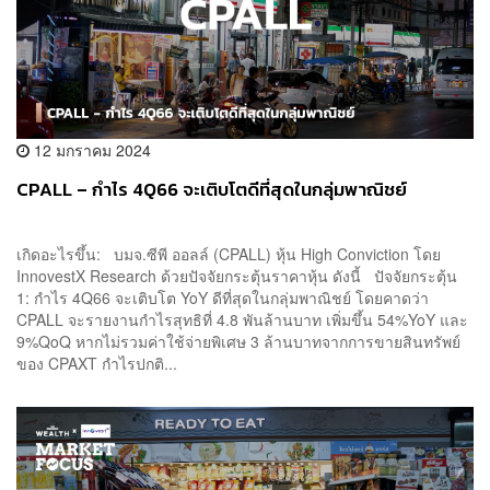
12 มกราคม 2024
CPALL – กำไร 4Q66 จะเติบโตดีที่สุดในกลุ่มพาณิชย์
เกิดอะไรขึ้น: บมจ.ซีพี ออลล์ (CPALL) หุ้น High Conviction โดย
InnovestX Research ด้วยปัจจัยกระตุ้นราคาหุ้น ดังนี้ ปัจจัยกระตุ้น
1: กำไร 4Q66 จะเติบโต YoY ดีที่สุดในกลุ่มพาณิชย์ โดยคาดว่า
CPALL จะรายงานกำไรสุทธิที่ 4.8 พันล้านบาท เพิ่มขึ้น 54%YoY และ
9%QoQ หากไม่รวมค่าใช้จ่ายพิเศษ 3 ล้านบาทจากการขายสินทรัพย์
ของ CPAXT กำไรปกติ...