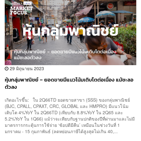
29 มิถุนายน 2023
หุ้นกลุ่มพาณิชย์ – ยอดขายมีแนวโน้มเติบโตต่อเนื่อง แม้ชะลอ
ตัวลง
เกิดอะไรขึ้น: ใน 2Q66TD ยอดขายสาขา (SSS) ของกลุ่มพาณิชย์
(BJC, CPALL, CPAXT, CRC, GLOBAL และ HMPRO) มีแนวโน้ม
เติบโต 4%YoY ใน 2Q66TD (เทียบกับ 8.8%YoY ใน 2Q65 และ
5.2%YoY ใน 1Q66) แม้ว่าจะเทียบกับฐานปกติของปีที่ผ่านมาและไม่มี
มาตรการกระตุ้นการใช้จ่าย ‘ช้อปดีมีคืน’ เหมือนในช่วงวันที่ 1
มกราคม - 15 กุมภาพันธ์ (ลดหย่อนภาษีได้สูงสุดไม่เกิน 40,...