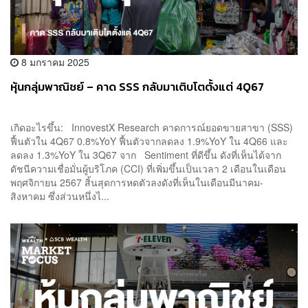
8 มกราคม 2025
หุ้นกลุ่มพาณิชย์ – คาด SSS กลับมาเติบโตตั้งแต่ 4Q67
เกิดอะไรขึ้น: InnovestX Research คาดการณ์ยอดขายสาขา (SSS)
ฟื้นตัวใน 4Q67 0.8%YoY ฟื้นตัวจากลดลง 1.9%YoY ใน 4Q66 และ
ลดลง 1.3%YoY ใน 3Q67 จาก Sentiment ที่ดีขึ้น ดังที่เห็นได้จาก
ดัชนีความเชื่อมั่นผู้บริโภค (CCI) ที่เพิ่มขึ้นเป็นเวลา 2 เดือนในเดือน
พฤศจิกายน 2567 สิ้นสุดการหดตัวลงดังที่เห็นในเดือนมีนาคม-
สิงหาคม ซึ่งส่วนหนึ่งไ...