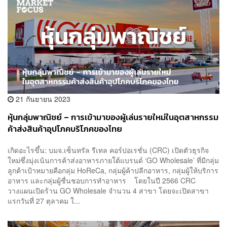
21 กันยายน 2023
หุ้นกลุ่มพาณิชย์ – การเข้ามาของผู้เล่นรายใหม่ในอุตสาหกรรม
ค้าส่งสินค้าอุปโภคบริโภคของไทย
เกิดอะไรขึ้น: บมจ.เซ็นทรัล รีเทล คอร์ปอเรชั่น (CRC) เปิดตัวธุรกิจ
ใหม่ซึ่งมุ่งเน้นการค้าส่งอาหารภายใต้แบรนด์ ‘GO Wholesale’ ที่มีกลุ่ม
ลูกค้าเป้าหมายคือกลุ่ม HoReCa, กลุ่มผู้ค้าปลีกอาหาร, กลุ่มผู้ให้บริการ
อาหาร และกลุ่มผู้ชื่นชอบการทำอาหาร โดยในปี 2566 CRC
วางแผนเปิดร้าน GO Wholesale จำนวน 4 สาขา โดยจะเปิดสาขา
แรกวันที่ 27 ตุลาคม ใ...