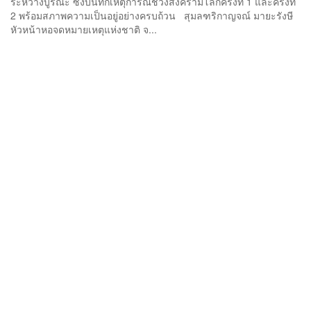
ระหว่างบูรณะ ซึ่งบันทึกเหตุการณ์ช่วงสงครามโลกครั้งที่ 1 และครั้งที่
2 พร้อมสภาพความเป็นอยู่อย่างครบถ้วน สุมลฑริกาญจณ์ มายะรังษี
หัวหน้าหอจดหมายเหตุแห่งชาติ จ...