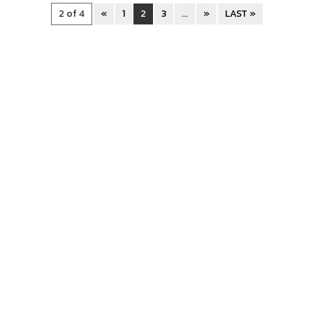
2 of 4
«
1
2
3
...
»
LAST »