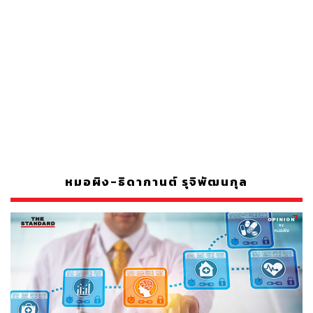
หมอผิง-ธิดากานต์ รุจิพัฒนกุล