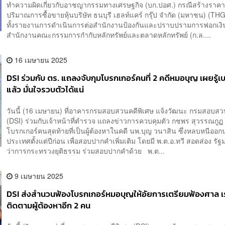
ทำความผิดเกี่ยวกับอาชญากรรมทางเศรษฐกิจ (บก.ปอศ.) กรณีสร้างราคา
ปริมาณการซื้อขายหุ้นบริษัท ธนบุรี เฮลท์แคร์ กรุ๊ป จำกัด (มหาชน) (THG
ทั้งรายงานการดำเนินการต่อสำนักงานป้องกันและปราบปรามการฟอกเงิ
สำนักงานคณะกรรมการกำกับหลักทรัพย์และตลาดหลักทรัพย์ (ก.ล....
16 เมษายน 2025
DSI ร่วมกับ ตร. แถลงจับกุมโบรกเกอร์คนที่ 2 คดีหมอบุญ เผยรู้
แล้ว มั่นใจรวบตัวได้แน่
วันนี้ (16 เมษายน) ที่อาคารกรมสอบสวนคดีพิเศษ แจ้งวัฒนะ กรมสอบสว
(DSI) ร่วมกับเจ้าหน้าที่ตำรวจ แถลงข่าวการควบคุมตัว กชพร สุวรรณกูฏ อ
โบรกเกอร์คนสุดท้ายที่เป็นผู้ต้องหาในคดี นพ.บุญ วนาสิน ซึ่งหลบหนีออ
ประเทศตั้งแต่ปีก่อน เพื่อสอบปากคำเพิ่มเติม โดยมี พ.ต.อ.ทวี สอดส่อง รัฐ
ว่าการกระทรวงยุติธรรม ร่วมสอบปากคำด้วย พ.ต...
9 เมษายน 2025
DSI ส่งสำนวนฟ้องโบรกเกอร์หมอบุญให้อัยการเตรียมฟ้องศาล เร
ติดตามผู้ต้องหาอีก 2 คน