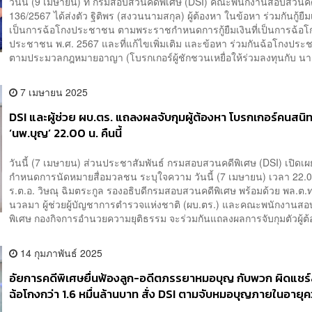
วันนี้ (9 เมษายน) ที่ กรมสอบสวนคดีพิเศษ (DSI) คณะพนักงานสอบสวนคดี
136/2567 ได้ส่งตัว ฐิติพร (สงวนนามสกุล) ผู้ต้องหา ในข้อหา ร่วมกันกู้ยืมเง
เป็นการฉ้อโกงประชาชน ตามพระราชกำหนดการกู้ยืมเงินที่เป็นการฉ้อโ
ประชาชน พ.ศ. 2567 และที่แก้ไขเพิ่มเติม และข้อหา ร่วมกันฉ้อโกงปร
ตามประมวลกฎหมายอาญา (โบรกเกอร์ผู้ชักชวนเหยื่อให้ร่วมลงทุนกับ นา
7 เมษายน 2025
DSI และผู้ช่วย ผบ.ตร. แถลงผลจับกุมผู้ต้องหา โบรกเกอร์คนสนิ
‘นพ.บุญ’ 22.00 น. คืนนี้
วันนี้ (7 เมษายน) ส่วนประชาสัมพันธ์ กรมสอบสวนคดีพิเศษ (DSI) เปิดเผ
กำหนดการนัดหมายสื่อมวลชน ระบุใจความ วันนี้ (7 เมษายน) เวลา 22.0
ร.ต.อ. วิษณุ ฉิมตระกูล รองอธิบดีกรมสอบสวนคดีพิเศษ พร้อมด้วย พล.ต
นวลมา ผู้ช่วยผู้บัญชาการตำรวจแห่งชาติ (ผบ.ตร.) และคณะพนักงานส
พิเศษ กองกิจการอำนวยความยุติธรรม จะร่วมกันแถลงผลการจับกุมตัวผู้ต้อ
14 กุมภาพันธ์ 2025
อัยการคดีพิเศษยื่นฟ้องลูก-อดีตภรรยาหมอบุญ กับพวก ผิดแชร์ล
ฉ้อโกงกว่า 1.6 หมื่นล้านบาท สั่ง DSI ตามจับหมอบุญภายในอายุค