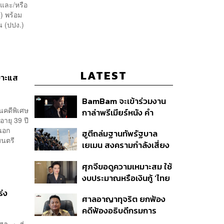
และ/หรือ
) พร้อม
น (ปปง.)
LATEST
เบาะแส
BamBam จะเข้าร่วมงาน
นคดีพิเศษ
กาล่าพรีเมียร์หนัง คำ
ายุ 39 ปี
สารภาพของหมอผี
กนอก
ฮูตีถล่มฐานทัพรัฐบาล
มนตรี
เยเมน สงครามกำลังเสี่ยง
ปะทุอีกครั้งหรือไม่?
ศุภจีขอดูความเหมาะสม ใช้
งบประมาณหรือเงินกู้ ‘ไทย
เที่ยวไทยพลัส’ บอกหากมี
่ง
ศาลอาญาทุจริต ยกฟ้อง
‘ไทยช่วยไทยพลัส เฟส 2’
คดีฟ้องอธิบดีกรมการ
ไม่จำเป็นต้องออกพร้อมกัน
ปกครอง ชี้ย้าย ‘อดีตปลัด