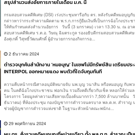
สรุปสำนวนส่งอัยการภายในเดือน ม.ค. นี้
กรมสอบสวนคดีพิเศษ (DSI) เร่งประชุมหารือกับ ตร. หลังรับคดีหมอบุญกั
กล่าวหาว่ากระทำความผิดตาม พ.ร.ก.การกู้ยืมเงินที่เป็นการฉ้อโกงประชา
ให้ทันกำหนดส่งสำนวนอัยการ วันนี้ (3 มกราคม) เวลา 13.30 น. ณ อา
สอบสวนคดีพิเศษ ร.ต.อ. วิษณุ ฉิมตระกูล รองอธิบดีกรมสอบสวนคดีพิเศษ 
อังศุเกติ์ วิสุทธิ์วัฒนศักดิ์ ผู้อำนวยการกองกิจการอ...
2 ธันวาคม 2024
ตำรวจบุกค้นสำนักงาน ‘หมอบุญ’ ในเซฟไม่มีทรัพย์สิน เตรียมปร
INTERPOL ออกหมายแดง พบตัวที่ใดจับกุมทันที
ความคืบหน้ากรณีศาลอนุมัติหมายจับ นพ.บุญ วนาสิน หรือหมอบุญ กับพว
คน ในคดีฉ้อโกงประชาชน ฟอกเงิน รวมถึงคดีเกี่ยวกับเช็ค หลอกให้ร่วม
โครงการ โดยมูลค่าความเสียหายเบื้องต้นมากกว่า 7,500 ล้านบาทนั้น วัน
ธันวาคม) ที่ห้องประชุม กองบัญชาการตำรวจนครบาล พล.ต.ท. สำราญ น
ช่วยผู้บัญชาการตำรวจแห่งชาติ ในฐานะหัวหน้าคณะพนักง...
29 พฤศจิกายน 2024
ผบ.ตร. สั่งรวมคดีหมอบุญที่หน่วยเดียว ตั้ง พล.ต.ท. สำราญ เป็น