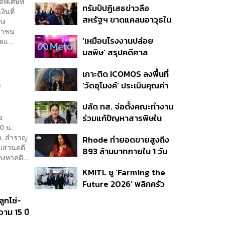
พิเศษที่
ทรัมป์ปฏิเสธข่าวลือ
จังหวัดภูเก็ต’ ชอบด้วยขั้น
ินที่
สหรัฐฯ ขาดแคลนอาวุธใน
ตอน
กง
การทำสงครามกับอิหร่าน
ะชาชน
‘เหมือนโรงงานปล่อย
ยแ...
เผยกำลังล่าตัวคนปล่อย
มลพิษ’ สรุปคดีศาล
ข่าว
นิวเม็กซิโก สั่งปรับ Meta ชี้
เกาะติด ICOMOS ลงพื้นที่
กระทบสุขภาพจิตเด็ก คุม
ท
‘วัดอุโมงค์’ ประเมินคุณค่า
เข้ม AI Chatbot
ล้านนา ดันเชียงใหม่สู่
ปลัด ทส. จ่อตั้งคณะทำงาน
มรดกโลกปี 2570
ย
ร่วมแก้ปัญหาสารพิษใน
0 น.
แม่น้ำข้ามพรมแดนไทย-
.ท. สำราญ
Rhode ทำยอดขายสูงถึง
เมียนมา เล็งเริ่มถกนัดแรก
อบสวนคดี
893 ล้านบาทภายใน 1 วัน
ส.ค.นี้
งหาคดี...
กับซัมเมอร์คอลเล็กชัน
KMITL ชู ‘Farming the
ล่าสุด
Future 2026’ พลิกครัว
โลก สู่เกษตร-อาหารยั่งยืน
ูกโซ่-
ด้วย One Health
วาม 15 ปี