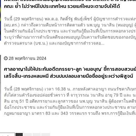
คณะ ย้ำ ไม่ว่าหนีไปประเทศไหน รวยแค่ไหนจะตามจับให้ได้
วันนี้ (29 พฤศจิกายน) พล.ต.อ. กิตติ์รัฐ พันธุ์เพ็ชร์ ผู้บัญชาการตำรวจแห่
(ผบ.ตร.) กล่าวถึงความคืบหน้าการติดตามตัว นพ.บุญ วนาสิน (หมอบุญ) ผู
ในคดีร่วมกันฉ้อโกงประชาชน และร่วมกันกู้ยืมเงินที่เป็นการหลอกล
ระบุว่าที่ผ่านมาการดำเนินคดีของหมอบุญเป็นความรับผิดชอบของกองบ
ตำรวจนครบาล (บช.น.) และกองบัญชาการตำรวจสอ...
28 พฤศจิกายน 2024
ศาลอาญาไม่ให้ประกันอดีตภรรยา-ลูก ‘หมอบุญ’ ชี้การสอบสวนยั
เสร็จสิ้น-เกรงหลบหนี ส่วนปมปลอมลายมือชื่ออยู่ระหว่างพิสูจน์
วันนี้ (28 พฤศจิกายน) เวลา 16.38 น. ภายหลังศาลอาญา ถนนรัชดาภิเษ
สั่งไต่สวนคำร้องขอปล่อยชั่วคราว ที่ จารุวรรณ วนาสิน อายุ 79 ปี และ 
สิน อายุ 51 ปี อดีตภรรยาและลูกสาวของ นพ.บุญ วนาสิน ผู้ต้องหาในคดีร
ฉ้อโกงประชาชน และร่วมกันกู้ยืมเงินที่เป็นการหลอกลวงประชาชน ตา
กฎหมายอาญา มาตรา 83 และ 343 วรรคแรก รวมถึง พรก.การกู้ยืมเงินที่เ.