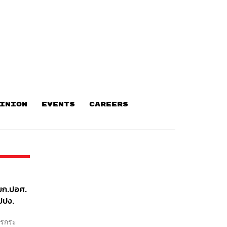
INION
EVENTS
CAREERS
บก.ปอศ.
ปปง.
ารกระ