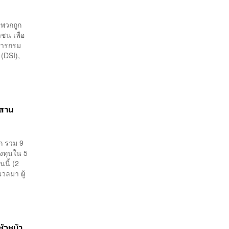
บพวกถูก
ชน เพื่อ
คารกรม
(DSI),
ะสาน
ก รวม 9
ลงทุนใน 5
นี้ (2
วลมา ผู้
หัวหน้า