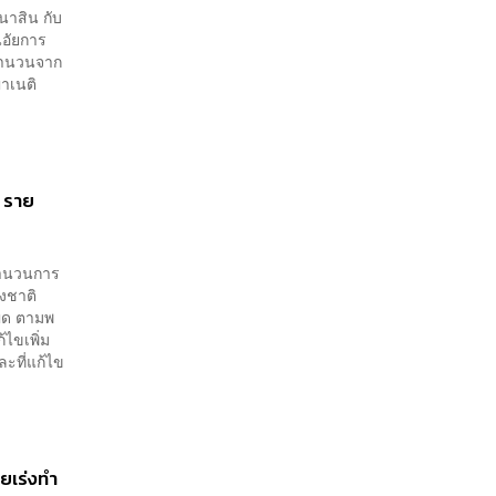
นาสิน กับ
นอัยการ
บสำนวนจาก
าเนติ
5 ราย
สำนวนการ
งชาติ
ผิด ตามพ
ไขเพิ่ม
ะที่แก้ไข
ุยเร่งทำ