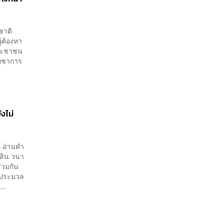
งชาติ
้ต้องหา
วงประชาชน
ัญชาการ
งไม่
ก อ่านคำ
นลิน วนา
่วมกัน
มประมวล
..