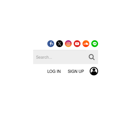
LOG IN
SIGN UP