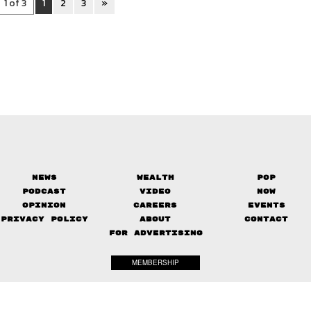
1 of 3
1
2
3
»
News
Wealth
Pop
Podcast
Video
Now
Opinion
Careers
Events
Privacy Policy
About
Contact
FOR ADVERTISING
MEMBERSHIP