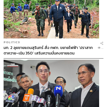
POLITICS
มท. 2 ลุยชายแดนสุรินทร์ สั่ง กฟภ. ขยายไฟฟ้า ‘ปราสาท
...
ตาควาย–เนิน 350’ เสริมความมั่นคงชายแดน