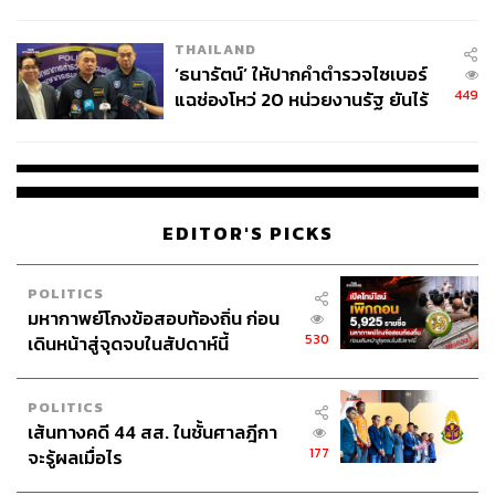
ชีวิต
THAILAND
‘ธนารัตน์’ ให้ปากคำตำรวจไซเบอร์
449
แฉช่องโหว่ 20 หน่วยงานรัฐ ยันไร้
นัยทางการเมือง
EDITOR'S PICKS
POLITICS
มหากาพย์โกงข้อสอบท้องถิ่น ก่อน
530
เดินหน้าสู่จุดจบในสัปดาห์นี้
POLITICS
เส้นทางคดี 44 สส. ในชั้นศาลฎีกา
177
จะรู้ผลเมื่อไร