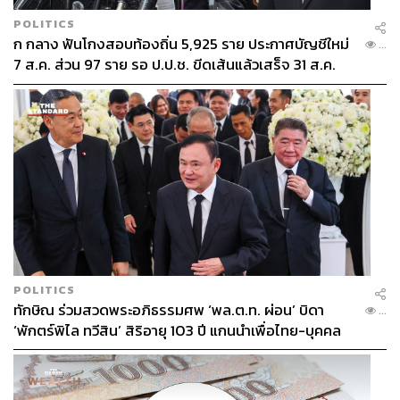
POLITICS
ก กลาง ฟันโกงสอบท้องถิ่น 5,925 ราย ประกาศบัญชีใหม่
...
7 ส.ค. ส่วน 97 ราย รอ ป.ป.ช. ขีดเส้นแล้วเสร็จ 31 ส.ค.
POLITICS
ทักษิณ ร่วมสวดพระอภิธรรมศพ ‘พล.ต.ท. ผ่อน’ บิดา
...
‘พักตร์พิไล ทวีสิน’ สิริอายุ 103 ปี แกนนำเพื่อไทย-บุคคล
หลากวงการร่วมอาลัย