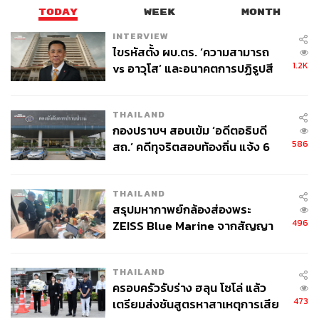
TODAY
WEEK
MONTH
INTERVIEW
ไขรหัสตั้ง ผบ.ตร. ‘ความสามารถ
1.2K
vs อาวุโส’ และอนาคตการปฏิรูปสี
กากี กับ พล.ต.อ. เอก อังสนานนท์
THAILAND
กองปราบฯ สอบเข้ม ‘อดีตอธิบดี
586
สถ.’ คดีทุจริตสอบท้องถิ่น แจ้ง 6
ข้อหาหนัก จ่อชง ป.ป.ช. 12 ส.ค. นี้
THAILAND
สรุปมหากาพย์กล้องส่องพระ
496
ZEISS Blue Marine จากสัญญา
ผลิต 8.3 ล้าน สู่ข้อพิพาท ‘มา
เวลล์ฯ’ ฟ้อง ‘โทน บางแค’ ผิดนัด
THAILAND
จ่ายหนี้-แอบระบุแบรนด์
ครอบครัวรับร่าง ฮลุน โซโล่ แล้ว
473
เตรียมส่งชันสูตรหาสาเหตุการเสีย