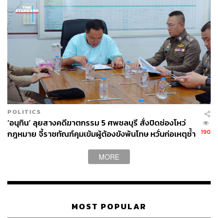
POLITICS
‘อนุทิน’ ลุยสางคดีฆาตกรรม 5 ศพชลบุรี สั่งปิดช่องโหว่
190
กฎหมาย จี้ราชทัณฑ์คุมเข้มผู้ต้องขังพ้นโทษ หวั่นก่อเหตุซ้ำ
รอย
MORE
MOST POPULAR