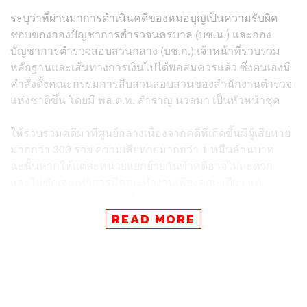
ระบุว่าที่ผ่านมาการดำเนินคดีของหมอบุญเป็นความรับผิด
ชอบของกองบัญชาการตำรวจนครบาล (บช.น.) และกอง
บัญชาการตำรวจสอบสวนกลาง (บช.ก.) เจ้าหน้าที่รวบรวม
หลักฐานและเส้นทางการเงินไปได้พอสมควรแล้ว ซึ่งตนเองมี
คำสั่งตั้งคณะกรรมการสืบสวนสอบสวนของสำนักงานตำรวจ
แห่งชาติขึ้น โดยมี พล.ต.ท. สำราญ นวลมา เป็นหัวหน้าชุด
ให้รวบรวมคดีมาที่ศูนย์กลางเนื่องจากคดีที่เกิดขึ้นมีผู้เสียหาย
มากกว่า 300 ราย ความเสียหายมากกว่า 1 หมื่นล้านบาท
ฉะนั้นหากให้แต่ละหน่วยแยกย้ายกันทำคดีอาจไม่สะดวก
และไม่ชัดเจนเท่าการมีคณะทำงานเพียงคณะเดียว แต่
พนักงานสอบสวนในคณะก็คือตำรวจจากทั้ง บช.น. และ
บช.ก.
READ MORE
ส่วนกรณีที่หมอบุญหลบหนีไปต่างประเทศตั้งแต่ช่วงปลาย
เดือนกันยายน ยืนยันว่าตำรวจของประเทศไทยมีการประสาน
งานกับตำรวจสากล (อินเตอร์โพล) มาโดยตลอด ในกรณีที่ผู้
ต้องหาอยู่ในประเทศที่มีสนธิสัญญาก็จะถือว่าเป็นประโยชน์