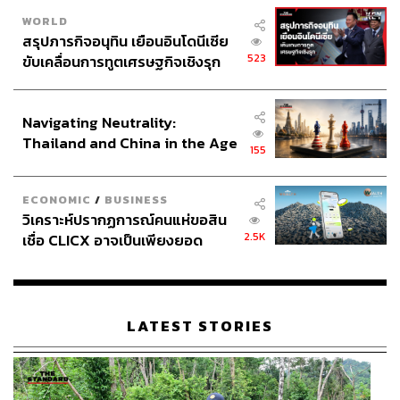
WORLD
สรุปภารกิจอนุทิน เยือนอินโดนีเซีย
523
ขับเคลื่อนการทูตเศรษฐกิจเชิงรุก
ประกาศหุ้นส่วนยุทธศาสตร์ไทย –
อินโดนีเซีย
Navigating Neutrality:
Thailand and China in the Age
155
of a New Global Order
ECONOMIC
/
BUSINESS
วิเคราะห์ปรากฏการณ์คนแห่ขอสิน
2.5K
เชื่อ CLICX อาจเป็นเพียงยอด
ภูเขาน้ำแข็ง ของปัญหาหนี้ครัว
เรือนไทยที่ถูกซุกไว้
LATEST STORIES