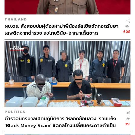
THAILAND
ผบ.ตร. สั่งสอบปมผู้ต้องหาฆ่าพี่น้องรัสเซียซัดทอดรับยา
608
เสพติดจากตำรวจ ลงโทษวินัย-อาญาเด็ดขาด
POLITICS
ตำรวจนครบาลเปิดปฏิบัติการ ‘หลอกซ้อนลวง’ รวบแก๊ง
351
‘Black Money Scam’ แฉกลโกงเปลี่ยนกระดาษดำเป็น
ดอลลาร์ อ้างผลิตเงิน 200 ล้านบาท