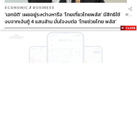
ECONOMIC
/
BUSINESS
‘เอกนิติ’ เผยอยู่ระหว่างหารือ ‘ไทยเที่ยวไทยพลัส’ มีสิทธิใช้
...
งบจากเงินกู้ 4 แสนล้าน มั่นใจงบต่อ ‘ไทยช่วยไทย พลัส’
เฟส 2 มีเพียงพอ
THAILAND
BTS-EBM-NBM จับมือแอปพลิเคชัน ViaBus ยกระดับ
...
การติดตามตำแหน่งรถไฟฟ้า 3 สายแบบเรียลไทม์