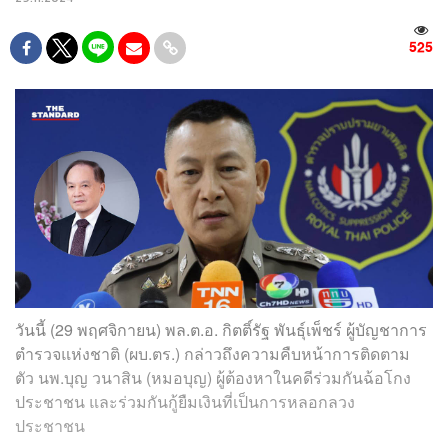
525
วันนี้ (29 พฤศจิกายน) พล.ต.อ. กิตติ์รัฐ พันธุ์เพ็ชร์ ผู้บัญชาการ
ตำรวจแห่งชาติ (ผบ.ตร.) กล่าวถึงความคืบหน้าการติดตาม
ตัว นพ.บุญ วนาสิน (หมอบุญ) ผู้ต้องหาในคดีร่วมกันฉ้อโกง
ประชาชน และร่วมกันกู้ยืมเงินที่เป็นการหลอกลวง
ประชาชน