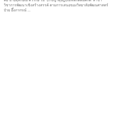
วิชาการพัฒนาเชิงสร้างสรรค์ ตามการเสนอของวิทยาลัยพัฒนศาสตร์
ป๋วย อึ๊งภากรณ์ ...