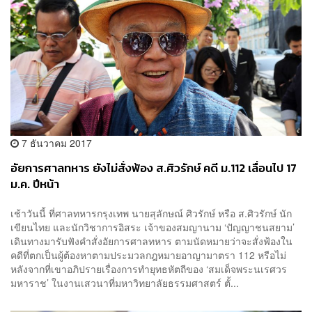
7 ธันวาคม 2017
อัยการศาลทหาร ยังไม่สั่งฟ้อง ส.ศิวรักษ์ คดี ม.112 เลื่อนไป 17
ม.ค. ปีหน้า
เช้าวันนี้ ที่ศาลทหารกรุงเทพ นายสุลักษณ์ ศิวรักษ์ หรือ ส.ศิวรักษ์ นัก
เขียนไทย และนักวิชาการอิสระ เจ้าของสมญานาม ‘ปัญญาชนสยาม’
เดินทางมารับฟังคำสั่งอัยการศาลทหาร ตามนัดหมายว่าจะสั่งฟ้องใน
คดีที่ตกเป็นผู้ต้องหาตามประมวลกฎหมายอาญามาตรา 112 หรือไม่
หลังจากที่เขาอภิปรายเรื่องการทำยุทธหัตถีของ ‘สมเด็จพระนเรศวร
มหาราช’ ในงานเสวนาที่มหาวิทยาลัยธรรมศาสตร์ ตั้...