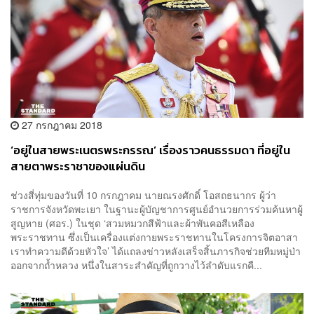
27 กรกฎาคม 2018
‘อยู่ในสายพระเนตรพระกรรณ’ เรื่องราวคนธรรมดา ที่อยู่ใน
สายตาพระราชาของแผ่นดิน
ช่วงสี่ทุ่มของวันที่ 10 กรกฎาคม นายณรงศักดิ์ โอสถธนากร ผู้ว่า
ราชการจังหวัดพะเยา ในฐานะผู้บัญชาการศูนย์อำนวยการร่วมค้นหาผู้
สูญหาย (ศอร.) ในชุด ‘สวมหมวกสีฟ้าและผ้าพันคอสีเหลือง
พระราชทาน ซึ่งเป็นเครื่องแต่งกายพระราชทานในโครงการจิตอาสา
เราทำความดีด้วยหัวใจ’ ได้แถลงข่าวหลังเสร็จสิ้นภารกิจช่วยทีมหมู่ป่า
ออกจากถ้ำหลวง หนึ่งในสาระสำคัญที่ถูกวางไว้ลำดับแรกคื...