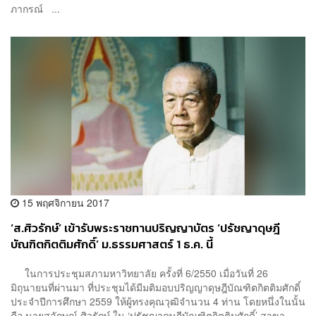
ภากรณ์ ...
15 พฤศจิกายน 2017
‘ส.ศิวรักษ์’ เข้ารับพระราชทานปริญญาบัตร ‘ปรัชญาดุษฎี
บัณฑิตกิตติมศักดิ์’ ม.ธรรมศาสตร์ 1 ธ.ค. นี้
ในการประชุมสภามหาวิทยาลัย ครั้งที่ 6/2550 เมื่อวันที่ 26
มิถุนายนที่ผ่านมา ที่ประชุมได้มีมติมอบปริญญาดุษฎีบัณฑิตกิตติมศักดิ์
ประจําปีการศึกษา 2559 ให้ผู้ทรงคุณวุฒิจำนวน 4 ท่าน โดยหนึ่งในนั้น
คือ นายสุลักษณ์ ศิวรักษ์ ใน ‘ปรัชญาดุษฎีบัณฑิตกิตติมศักดิ์’ สาขา