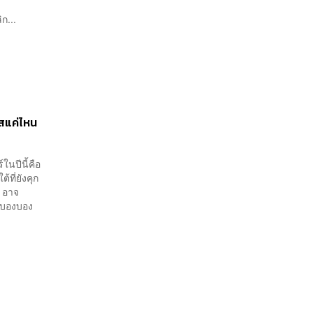
ก...
าสแค่ไหน
ในปีนี้คือ
ที่ยังคุก
้ อาจ
 บองบอง