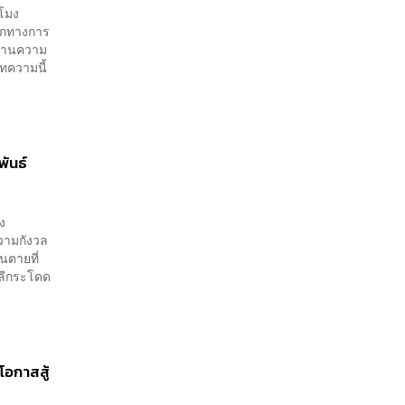
วโมง
ยกทางการ
ด้านความ
ทความนี้
ันธ์
ง
วามกังวล
อนตายที่
หลีกระโดด
โอกาสสู้