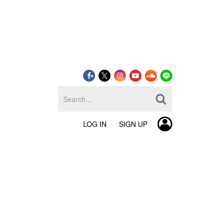
LOG IN
SIGN UP