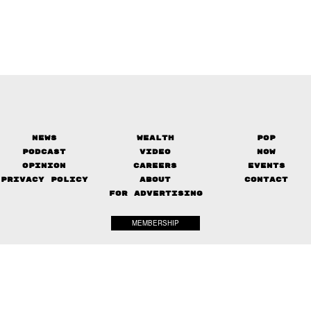
News
Wealth
Pop
Podcast
Video
Now
Opinion
Careers
Events
Privacy Policy
About
Contact
FOR ADVERTISING
MEMBERSHIP
© 2017-
2026
The Standard. All rights reserved.