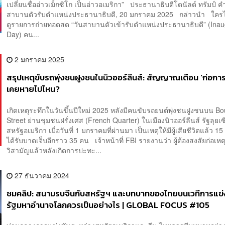
เปลี่ยนชื่ออ่าวเม็กซิโก เป็นอ่าวอเมริกา” ประธานาธิบดีโดนัลด์ ทรัมป์ ค
สาบานตัวรับตำแหน่งประธานาธิบดี, 20 มกราคม 2025 กล่าวนำ ใครไ
ดูรายการถ่ายทอดสด “วันสาบานตัวเข้ารับตำแหน่งประธานาธิบดี” (Inau
Day) คน...
2 มกราคม 2025
สรุปเหตุขับรถพุ่งชนฝูงชนในนิวออร์ลีนส์: สัญญาณเตือน ‘ก่อการร
เคยหายไปไหน?
เกิดเหตุระทึกในวันขึ้นปีใหม่ 2025 หลังมีคนขับรถยนต์พุ่งชนฝูงชนบน B
Street ย่านชุมชนฝรั่งเศส (French Quarter) ในเมืองนิวออร์ลีนส์ รัฐลุย
สหรัฐอเมริกา เมื่อวันที่ 1 มกราคมที่ผ่านมา เป็นเหตุให้มีผู้เสียชีวิตแล้ว 
ได้รับบาดเจ็บอีกราว 35 คน เจ้าหน้าที่ FBI รายงานว่า ผู้ต้องสงสัยก่อเห
วิสามัญแล้วหลังเกิดการปะทะ...
27 ธันวาคม 2024
ชมคลิป: สนามรบจีนกับสหรัฐฯ และบทบาทของไทยบนเวทีการแข่
รัฐมหาอำนาจโลกควรเป็นอย่างไร | GLOBAL FOCUS #105