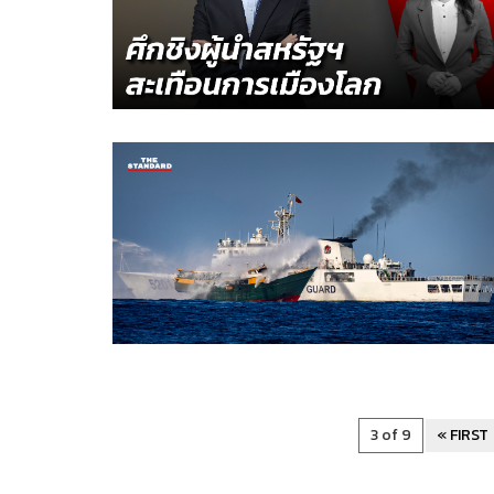
3 of 9
« FIRST