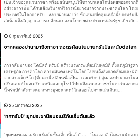
เป็นเจ้าของฉนวนกาซา พร้อมสนับสนุนให้ชาวปาเลสไตน์อพยพออกจากดิ
อย่างถาวรนั้น ได้รับเสียงวิพากษ์วิจารณ์อย่างมากจากประชาคมโลก โด
ประเทศในโลกอาหรับ หลายฝ่ายมองว่า ข้อเสนอที่คลุมเครือนี้ของทรัมป
สะท้อนถึงสัญญาณการเปลี่ยนแปลงนโยบายต่างประเทศสหรัฐฯ เกี่ยวกับ..
6 กุมภาพันธ์ 2025
จากคลองปานามาถึงกาซา ถอดรหัสนโยบายทรัมป์และนัยต่อโลก
การกลับมาของ โดนัลด์ ทรัมป์ สร้างแรงกระเพื่อมไปทุกมิติ ตั้งแต่ภูมิรัฐศ
เศรษฐกิจ การค้าโลก ความมั่นคง เทคโนโลยี ไปจนถึงสิ่งแวดล้อมและมิต
จากอ่าวเม็กซิโก (ที่เวลานี้เปลี่ยนชื่อเป็นอ่าวอเมริกา) สู่คลองปานามาในอ
กรีนแลนด์ในอเมริกาเหนือและยุโรป ไปจนถึงฉนวนกาซาในตะวันออกกล
นี้ทรัมป์กำลังวางหมากทางยุทธศาสตร์ไกลออกไปจากแผ่นดินส...
25 มกราคม 2025
‘ทศทรัมป์’ ยุคประชานิยมอเมริกันเริ่มต้นแล้ว
“ยุคทองของอเมริกาเริ่มต้นขึ้นเดี๋ยวนี้แล้ว” … “ในเวลาอีกไม่นานนับจากน