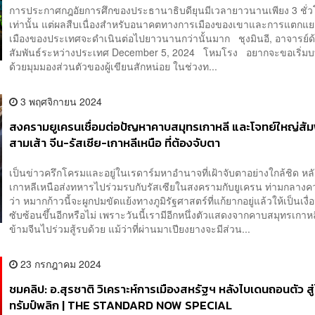
การประกาศกฎอัยการศึกของประธานาธิบดียุนมีเวลายาวนานเพียง 3 ชั่
เท่านั้น แต่ผลสืบเนื่องสำหรับอนาคตทางการเมืองของเขาและการแตกแ
เมืองของประเทศจะดำเนินต่อไปยาวนานกว่านั้นมาก ชุงมินอี, อาจารย์
สัมพันธ์ระหว่างประเทศ December 5, 2024 โหมโรง อยากจะขอเริ่มบ
ด้วยมุมมองส่วนตัวของผู้เขียนสักหน่อย ในช่วงท...
3 พฤศจิกายน 2024
สงครามยูเครนเชื่อมต่อปัญหาคาบสมุทรเกาหลี และโจทย์ใหญ่สัมพ
สามเส้า จีน-รัสเซีย-เกาหลีเหนือ ที่ต้องจับตา
เป็นข่าวครึกโครมและอยู่ในเรดาร์มหาอำนาจที่เฝ้าจับตาอย่างใกล้ชิด หลั
เกาหลีเหนือส่งทหารไปร่วมรบกับรัสเซียในสงครามกับยูเครน ท่ามกลางค
ว่า หมากก้าวนี้จะผูกปมขัดแย้งทางภูมิรัฐศาสตร์ที่แก้ยากอยู่แล้วให้เป็นเงื่
ซับซ้อนขึ้นอีกหรือไม่ เพราะวันนี้เรามีอีกหนึ่งตัวแสดงจากคาบสมุทรเกา
ข้ามจีนไปร่วมสู้รบด้วย แม้ว่าที่ผ่านมาเปียงยางจะมีส่วน...
23 กรกฎาคม 2024
ชมคลิป: อ.สุรชาติ วิเคราะห์การเมืองสหรัฐฯ หลังไบเดนถอนตัว สู่
ทรัมป์พลิก | THE STANDARD NOW SPECIAL