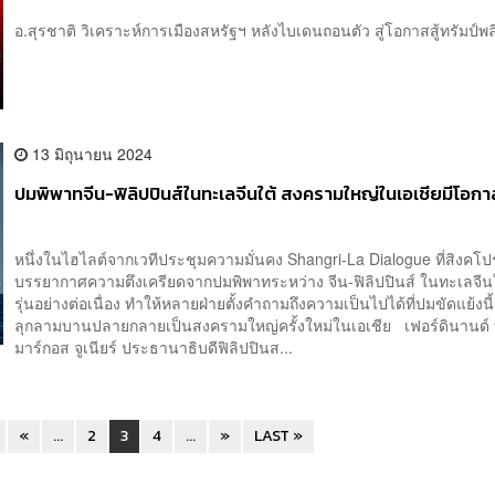
อ.สุรชาติ วิเคราะห์การเมืองสหรัฐฯ หลังไบเดนถอนตัว สู่โอกาสสู้ทรัมป์พลิ
13 มิถุนายน 2024
ปมพิพาทจีน-ฟิลิปปินส์ในทะเลจีนใต้ สงครามใหญ่ในเอเชียมีโอก
หนึ่งในไฮไลต์จากเวทีประชุมความมั่นคง Shangri-La Dialogue ที่สิงคโปร์
บรรยากาศความตึงเครียดจากปมพิพาทระหว่าง จีน-ฟิลิปปินส์ ในทะเลจีนใต้
รุ่นอย่างต่อเนื่อง ทำให้หลายฝ่ายตั้งคำถามถึงความเป็นไปได้ที่ปมขัดแย้งนี
ลุกลามบานปลายกลายเป็นสงครามใหญ่ครั้งใหม่ในเอเชีย เฟอร์ดินานด์
มาร์กอส จูเนียร์ ประธานาธิบดีฟิลิปปินส...
«
...
2
3
4
...
»
LAST »