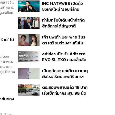
ำกล่าววัน
INC MATAWEE เปิดตัว
แล้ว 10 ครั้ง
ด้ติดตาม
ซิงเกิลใหม่ ‘รอบที่ล้าน
guration
(Loop)’ ที่ได้ เน PERSES
ทำไมทรัมป์เดินหน้าจำกัด
มาแสดงในมิวสิกวิดีโอ
สิทธิการได้สัญชาติ
อเมริกันโดยกำเนิดอีกครั้ง
เก้า นพเก้า และ พาย รินร
แม้ศาลสูงสุดเคยตัดสิน
้าย’ ไม่
ดา เตรียมร่วมงานกันใน
คัดค้าน
‘รสกาล Enchanted
adidas เปิดตัว Adizero
Taste In Time’
ourbon
EVO SL EXO คอลเล็กชัน
เซียนาของ
พิเศษรับฤดูกาล College
15 คน และ
เปิดหลักเกณฑ์เยียวยาเหตุ
Football
ตุถูกตำรวจ
ยิงโรงเรียนเทพศิรินทร์ฯ
เสียชีวิตรับสูงสุด 3 แสน
ตร.สอบพยานแล้ว 16 ปาก
เจ็บสูงสุด 1 แสน เยียวยา
เร่งเช็กที่มากระสุน 98 นัด
จิตใจ 5 ระดับ
งขันของ
ประสานครูภาษาไทยเข้าให้
ปากคำ