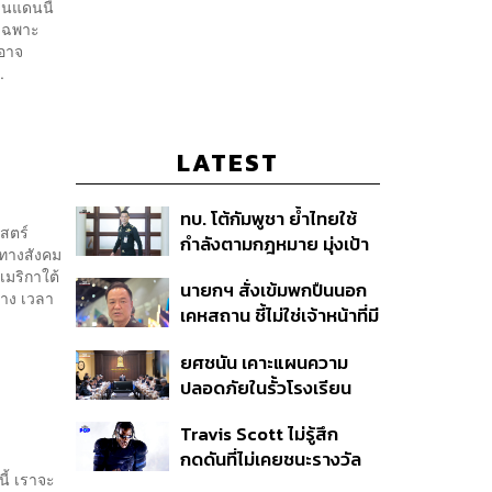
นแดนนี้
ยเฉพาะ
์อาจ
.
LATEST
ทบ. โต้กัมพูชา ย้ำไทยใช้
าสตร์
กำลังตามกฎหมาย มุ่งเป้า
ิทางสังคม
หมายทางทหาร ชี้ความเสีย
เมริกาใต้
นายกฯ สั่งเข้มพกปืนนอก
หายไทยไม่อาจลบด้วย
าง เวลา
เคหสถาน ชี้ไม่ใช่เจ้าหน้าที่มี
ข้อมูลบิดเบือน
โทษอุกฉกรรจ์ ปืนถูกขโมย
ยศชนัน เคาะแผนความ
ก่อเหตุ เจ้าของร่วมรับผิด
ปลอดภัยในรั้วโรงเรียน
90 วัน ส่งนักสุขภาพจิต
Travis Scott ไม่รู้สึก
ดูแล-คุมเข้มคัดกรองสิ่ง
กดดันที่ไม่เคยชนะรางวัล
ผิดกฎหมาย
ี้ เราจะ
แกรมมี่ แม้มีชื่อเข้าชิงมา