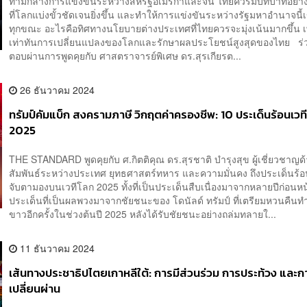
ท่ามกลางการแข่งขันระหว่างสหรัฐอเมริกาและจีน ไทยควรมีบทบาทอย่า
ที่โลกแบ่งขั้วชัดเจนยิ่งขึ้น และทำให้การแข่งขันระหว่างรัฐมหาอำนาจนี้เ
ทุกขณะ อะไรคือทิศทางนโยบายต่างประเทศที่ไทยควรจะมุ่งเน้นมากขึ้น เพื่
เท่าทันการเปลี่ยนแปลงของโลกและรักษาผลประโยชน์สูงสุดของไทย ร
ตอบผ่านการพูดคุยกับ ศาสตราจารย์พิเศษ ดร.สุรเกียรต...
26 ธันวาคม 2024
ทรัมป์คัมแบ็ก สงครามภาษี วิกฤตค่าครองชีพ: 10 ประเด็นร้อนเวท
2025
THE STANDARD พูดคุยกับ ศ.กิตติคุณ ดร.สุรชาติ บำรุงสุข ผู้เชี่ยวชาญ
สัมพันธ์ระหว่างประเทศ ยุทธศาสตร์ทหาร และความมั่นคง ถึงประเด็นร้อน
จับตามองบนเวทีโลก 2025 ทั้งที่เป็นประเด็นสืบเนื่องมาจากหลายปีก่อนหน
ประเด็นที่เป็นผลพวงมาจากชัยชนะของ โดนัลด์ ทรัมป์ ที่เตรียมหวนคืนท
ขาวอีกครั้งในช่วงต้นปี 2025 หลังได้รับชัยชนะอย่างถล่มทลายใ...
11 ธันวาคม 2024
เส้นทางประชาธิปไตยเกาหลีใต้: การมีส่วนร่วม การประท้วง และก
เปลี่ยนผ่าน