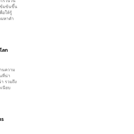
งไรในวัน
ข้มข้นขึ้น
อให้รู้
่วมหาคำ
ีโลก
ด้านความ
ที่น่า
้า รวมถึง
ำเนียบ
าร