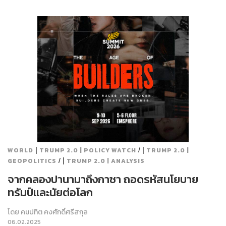
|
/ |
WORLD
TRUMP 2.0 | POLICY WATCH
TRUMP 2.0 |
/ |
GEOPOLITICS
TRUMP 2.0 | ANALYSIS
จากคลองปานามาถึงกาซา ถอดรหัสนโยบาย
ทรัมป์และนัยต่อโลก
โดย
คมปทิต คงศักดิ์ศรีสกุล
06.02.2025