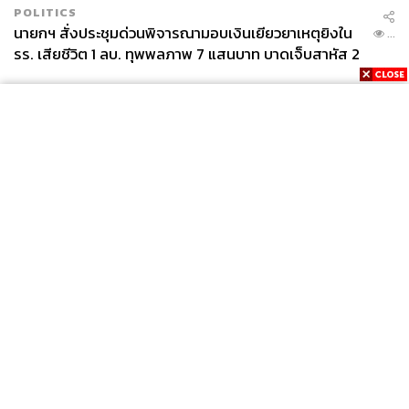
POLITICS
นายกฯ สั่งประชุมด่วนพิจารณามอบเงินเยียวยาเหตุยิงใน
...
รร. เสียชีวิต 1 ลบ. ทุพพลภาพ 7 แสนบาท บาดเจ็บสาหัส 2
แสนบาท บาดเจ็บเล็กน้อย 1 แสนบาท
News
Wealth
Pop
Podcast
Video
Now
Opinion
Careers
Events
Privacy
About
Contact
Policy
FOR
ADVERTISING
MEMBERSHIP