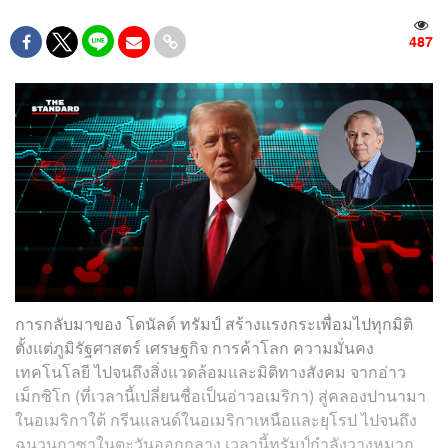
487
การกลับมาของ โดนัลด์ ทรัมป์ สร้างแรงกระเพื่อมไปทุกมิติ
ตั้งแต่ภูมิรัฐศาสตร์ เศรษฐกิจ การค้าโลก ความมั่นคง
เทคโนโลยี ไปจนถึงสิ่งแวดล้อมและมิติทางสังคม จากอ่าว
เม็กซิโก (ที่เวลานี้เปลี่ยนชื่อเป็นอ่าวอเมริกา) สู่คลองปานามา
ในอเมริกาใต้ กรีนแลนด์ในอเมริกาเหนือและยุโรป ไปจนถึง
ฉนวนกาซาในตะวันออกกลาง เวลานี้ทรัมป์กำลังวางหมาก