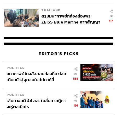
โรงเรียนคลี่คลาย
THAILAND
สรุปมหากาพย์กล้องส่องพระ
717
ZEISS Blue Marine จากสัญญา
ผลิต 8.3 ล้าน สู่ข้อพิพาท ‘มา
เวลล์ฯ’ ฟ้อง ‘โทน บางแค’ ผิดนัด
จ่ายหนี้-แอบระบุแบรนด์
EDITOR'S PICKS
POLITICS
มหากาพย์โกงข้อสอบท้องถิ่น ก่อน
551
เดินหน้าสู่จุดจบในสัปดาห์นี้
POLITICS
เส้นทางคดี 44 สส. ในชั้นศาลฎีกา
191
จะรู้ผลเมื่อไร