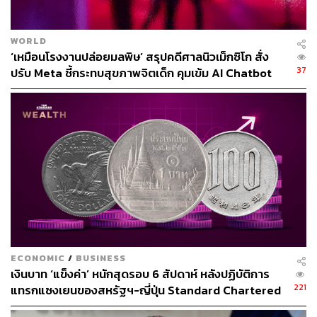
ภูมิรัฐศาสตร์โลกหลังจากนี้
ภาพ:
Kevin Lamarque / Reuters, Yurchanka Siarhei
via
WORLD
ShutterStock
‘เหมือนโรงงานปล่อยมลพิษ’ สรุปคดีศาลนิวเม็กซิโก สั่ง
37
ปรับ Meta ชี้กระทบสุขภาพจิตเด็ก คุมเข้ม AI Chatbot
TAGS:
ฉนวนกาซา (Gaza Strip)
United States
ประธานาธิบดีสหรัฐฯ
Panama Canal
Gaza
Trump 2.0
Donald Trump
USA
สุรชาติ บำรุงสุข
Panama
487
ECONOMIC
/
BUSINESS
เงินบาท ‘แข็งค่า’ หนักสุดรอบ 6 สัปดาห์ หลังปฏิบัติการ
221
แทรกแซงเยนของสหรัฐฯ-ญี่ปุ่น Standard Chartered
เปิดเป้าสิ้นปีนี้จ่อแข็งต่อแตะ 32.50 บาทต่อดอลลาร์
ABOUT THE AUTHOR