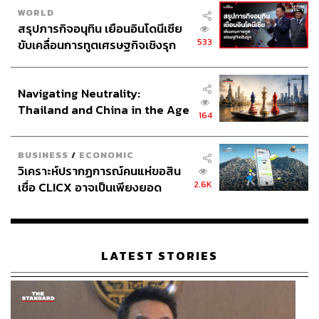
WORLD
สรุปภารกิจอนุทิน เยือนอินโดนีเซีย
533
ขับเคลื่อนการทูตเศรษฐกิจเชิงรุก
ประกาศหุ้นส่วนยุทธศาสตร์ไทย –
อินโดนีเซีย
Navigating Neutrality:
Thailand and China in the Age
164
of a New Global Order
BUSINESS
/
ECONOMIC
วิเคราะห์ปรากฏการณ์คนแห่ขอสิน
2.6K
เชื่อ CLICX อาจเป็นเพียงยอด
ภูเขาน้ำแข็ง ของปัญหาหนี้ครัว
เรือนไทยที่ถูกซุกไว้
LATEST STORIES