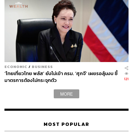
คมปทิต คงศักดิ์ศรีสกุล
บรรณาธิการข่าวต่างประเทศ สำนักข่าว THE
STANDARD
ECONOMIC
/
BUSINESS
‘ไทยเที่ยวไทย พลัส’ ยังไม่เข้า ครม. ‘ศุภจี’ เผยรอลุ้นงบ ชี้
121
มาตรการต้องไม่กระจุกตัว
MORE
MOST POPULAR