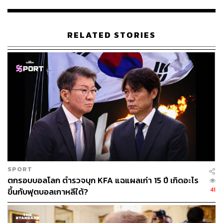
กรณีการคิดยึดกาซาและผลักดันชาวปาเลสไตน์ออกไปนั้น
ดร.สุรชาติ มองว่าสามารถเปรียบได้กับ ‘การทำลายล้างเผ่า
RELATED STORIES
พันธุ์’
นอกจากโลกอาหรับจะคัดค้านแนวคิดของทรัมป์แล้ว
อาจารย์เตือนถึงผลกระทบที่อาจตามมาด้วยว่า แนวคิดการ
ยึดครองกาซาของทรัมป์จะทำให้กลุ่มขวาจัดชาวยิวเดินหน้า
ขยายนิคมชาวยิว เพราะถ้าชาวปาเลสไตน์ถูกผลักออก กลุ่ม
ขวาจัดชาวยิวจะรุกเข้ายึดพื้นที่แทน
“นอกจากนี้นโยบายของทรัมป์จะทำให้ผู้นำอิสราเอลได้ใจที่
จะใช้มาตรการแข็งกร้าวในการแก้ปัญหาในกาซา เลบานอน
และปัญหาในเวสต์แบงก์”
SPORT
ตกรอบบอลโลก ตำรวจบุก KFA แฉแผลเก่า 15 ปี เกิดอะไร
เบนจามิน เนทันยาฮู นายกรัฐมนตรีอิสราเอล ถือเป็นผู้นำต่าง
41
ขึ้นกับฟุตบอลเกาหลีใต้?
ชาติคนแรกที่เยือนสหรัฐฯ และพบปะทรัมป์หลังรับตำแหน่ง
สมัยที่ 2 ซึ่งตอกย้ำความสัมพันธ์และความเป็นพันธมิตรที่
แนบแน่นระหว่างสองประเทศ