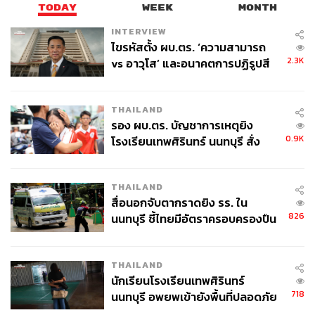
TODAY
WEEK
MONTH
INTERVIEW
ไขรหัสตั้ง ผบ.ตร. ‘ความสามารถ
2.3K
vs อาวุโส’ และอนาคตการปฏิรูปสี
กากี กับ พล.ต.อ. เอก อังสนานนท์
THAILAND
รอง ผบ.ตร. บัญชาการเหตุยิง
0.9K
โรงเรียนเทพศิรินทร์ นนทบุรี สั่ง
ค้นหา 2 รอบยืนยันไร้คนติดค้าง พบ
ศพปู่-ย่าที่บ้านพักผู้ก่อเหตุ
THAILAND
สื่อนอกจับตากราดยิง รร. ใน
826
นนทบุรี ชี้ไทยมีอัตราครอบครองปืน
สูงในระดับต้นของภูมิภาค
THAILAND
นักเรียนโรงเรียนเทพศิรินทร์
718
นนทบุรี อพยพเข้ายังพื้นที่ปลอดภัย
ชั่วคราว หลังเหตุใช้อาวุธปืนภายใน