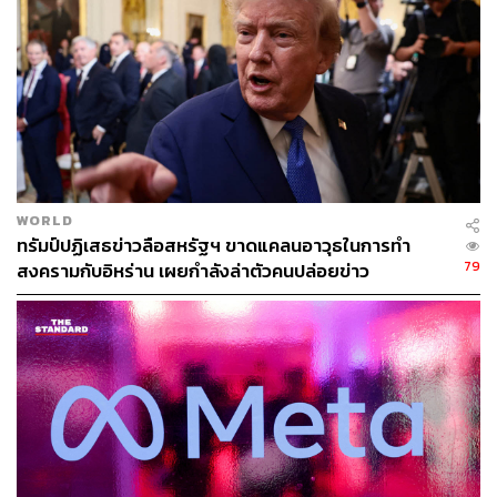
อาจารย์มองว่าสถานการณ์ตะวันออกกลางจะยุ่งยากขึ้น และ
บทบาทของสหรัฐฯ อาจได้รับการยอมรับน้อยลง รวมถึงใน
ฐานะคนกลางในการแก้ปัญหาตะวันออกกลางด้วย
ขณะเดียวกันกระแสขวาแบบทรัมป์อาจช่วยสร้างความชอบ
ธรรมให้แก่การยึดครองดินแดนของผู้นำจีนและรัสเซียด้วย
WORLD
ทรัมป์จะทำให้โลกตะวันตกกระอักกระอ่วน เพราะนโยบาย
ทรัมป์ปฏิเสธข่าวลือสหรัฐฯ ขาดแคลนอาวุธในการทำ
สหรัฐฯ ไม่เป็นเสรีนิยม แต่เป็นจักรวรรดินิยมไม่ต่างจากจีน
79
สงครามกับอิหร่าน เผยกำลังล่าตัวคนปล่อยข่าว
และรัสเซีย และดำเนินไปในกรอบ America First ตามความ
คิดและความเชื่อของทรัมป์ ดร.สุรชาติ กล่าวทิ้งท้าย
หลังทรัมป์รับตำแหน่ง เขาส่งสัญญาณพร้อมพบ สีจิ้นผิง
ภายใน 100 วันแรกของการทำงาน และมีรายงานด้วยว่า เขา
กับ วลาดิเมียร์ ปูติน มีโอกาสประชุมสุดยอดกันที่
ซาอุดีอาระเบียหรือสหรัฐอาหรับเอมิเรตส์ การทูตระหว่าง 3
ผู้นำจึงเป็นเรื่องน่าจับตา และอาจเป็นผู้กุมทิศทาง