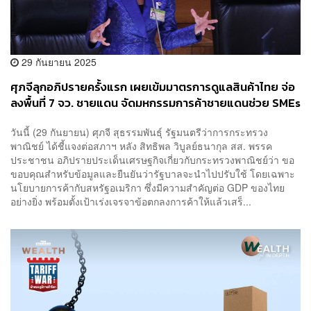
29 กันยายน 2025
ศุภจีลุกอภิปรายครั้งแรก เผยเข้มมาตรการดูแลสินค้าไทย จ่อ
ลงพื้นที่ 7 จว. ชายแดน จัดมหกรรมการค้าชายแดนช่วย SMEs
วันนี้ (29 กันยายน) ศุภจี สุธรรมพันธุ์ รัฐมนตรีว่าการกระทรวง
พาณิชย์ ได้ชี้แจงต่อสภาฯ หลัง สิทธิพล วิบูลย์ธนากุล สส. พรรค
ประชาชน อภิปรายประเด็นเศรษฐกิจเกี่ยวกับกระทรวงพาณิชย์ว่า ขอ
ขอบคุณสำหรับข้อมูลและยืนยันว่ารัฐบาลจะนำไปปรับใช้ โดยเฉพาะ
นโยบายการค้ากับสหรัฐอเมริกา ซึ่งมีความสำคัญต่อ GDP ของไทย
อย่างยิ่ง พร้อมตั้งเป้าเร่งเจรจาข้อตกลงการค้าให้แล้วเสร็...