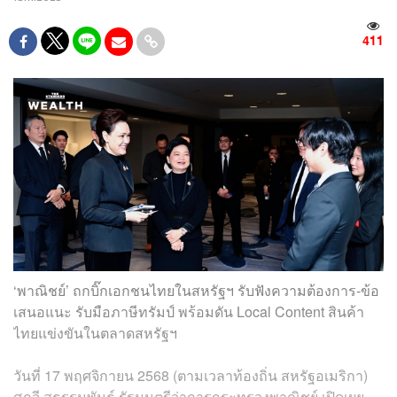
411
‘พาณิชย์’ ถกบิ๊กเอกชนไทยในสหรัฐฯ รับฟังความต้องการ-ข้อ
เสนอแนะ รับมือภาษีทรัมป์ พร้อมดัน Local Content สินค้า
ไทยแข่งขันในตลาดสหรัฐฯ
วันที่ 17 พฤศจิกายน 2568 (ตามเวลาท้องถิ่น สหรัฐอเมริกา)
ศุภจี สุธรรมพันธุ์ รัฐมนตรีว่าการกระทรวงพาณิชย์ เปิดเผย