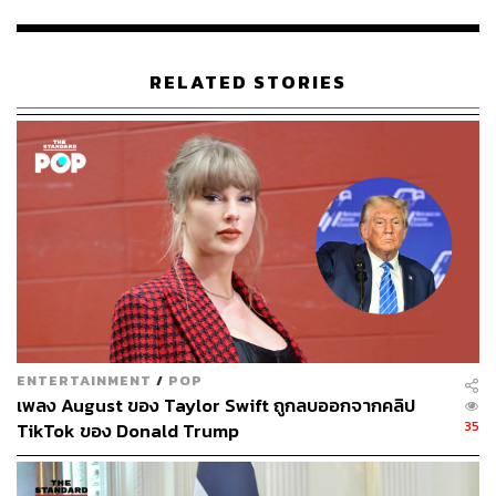
ทั้งนี้ ในการหารือ ศุภจี ได้เปิดเผยเพิ่มเติมถึงการหารือ
ระหว่างนายกรัฐมนตรีไทยและประธานาธิบดีโดนัลด์ ทรัมป์
RELATED STORIES
ว่า รัฐบาลไทยพร้อมขับเคลื่อนให้การเจรจาการค้ากับสหรัฐฯ
สำเร็จตามกรอบเวลา โดยรัฐบาลให้ความสำคัญทั้งด้านการ
รักษาอธิปไตยและความมั่นคงของชาติควบคู่ไปกับการส่ง
เสริมผลประโยชน์ทางเศรษฐกิจของไทย
ขณะนี้ทุกหน่วยงานที่เกี่ยวข้องยังเดินหน้าประสานงานอย่าง
ใกล้ชิด เพื่อเตรียมพร้อมสำหรับการเร่งรัดสรุปผลการเจรจา
เมื่อทั้งสองฝ่ายพร้อมเริ่มกระบวนการอย่างเป็นทางการ รวม
ถึงการนำข้อเสนอของภาคเอกชนไปใช้ประกอบนโยบายเพื่อ
สนับสนุนภาคธุรกิจไทยให้เข้มแข็งในตลาดสหรัฐฯ พร้อมเน้น
ย้ำความจำเป็นในการป้องกันปัญหาการสวมสิทธิถิ่นกำเนิด
ENTERTAINMENT
/
POP
สินค้า และการส่งเสริมให้ผู้ประกอบการใช้ Local Content
เพลง August ของ Taylor Swift ถูกลบออกจากคลิป
มากขึ้น
35
TikTok ของ Donald Trump
ศุภจี ระบุว่า ไทยต้องผสานนวัตกรรมและยกระดับ
อุตสาหกรรมอาหาร ใช้ข้อได้เปรียบ ด้านการเป็นผู้ผลิตสินค้า