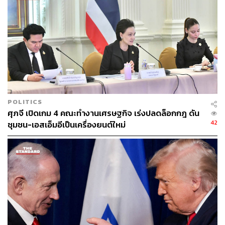
เกษตรสู่การเป็น “Food Security Hub” ขายความมั่นคงทาง
อาหาร ไม่ใช่เพียงขายวัตถุดิบ เพื่อเพิ่มขีดความสามารถ
แข่งขันของสินค้าไทยในตลาดโลกอย่างยั่งยืน
ทั้งนี้ เมื่อวันที่ 14 พฤศจิกายน 2568 ที่ผ่านมา ศุภจีได้ประชุม
ร่วมภาครัฐ–เอกชน 11 หน่วยงาน เพื่อรับฟังความคืบหน้า
เกี่ยวกับมาตรการปกป้องและตอบโต้ทางการค้าที่ไม่เป็น
ธรรม รวมถึงโครงการเพิ่ม Local Content ไทยสู่ตลาด
POLITICS
สหรัฐฯ (RVC-UP) โดยเน้น 3 ประเด็นสำคัญ ได้แก่
ศุภจี เปิดเกม 4 คณะทำงานเศรษฐกิจ เร่งปลดล็อกกฎ ดัน
42
ชุมชน-เอสเอ็มอีเป็นเครื่องยนต์ใหม่
1. การแก้ปัญหาสินค้าราคาถูก ด้อยคุณภาพ และผิดกฎหมาย
ที่กระทบมาตรฐานและความปลอดภัย
2. การนำเข้าสินค้าที่แข่งขันอย่างไม่เป็นธรรมสร้างผลกระ
ทบต่อผู้ผลิตไทย โดยเฉพาะสินค้าอุตสาหกรรม
3. การสวมสิทธิถิ่นกำเนิดสินค้า (Transshipment) ซึ่งกระทบ
ศักยภาพและสิทธิประโยชน์ของผู้ประกอบการไทย