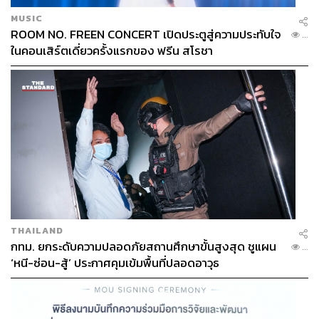
MUSIC
ROOM NO. FREEN CONCERT เปิดประตูสู่ความประทับใจ
...
ในคอนเสิร์ตเดี่ยวครั้งแรกของ ฟรีน สโรชา
THAILAND
กทม. ยกระดับความปลอดภัยสถานศึกษาขั้นสูงสุด ชูแผน
...
‘หนี-ซ่อน-สู้’ ประกาศคุมเข้มพื้นที่ปลอดอาวุธ