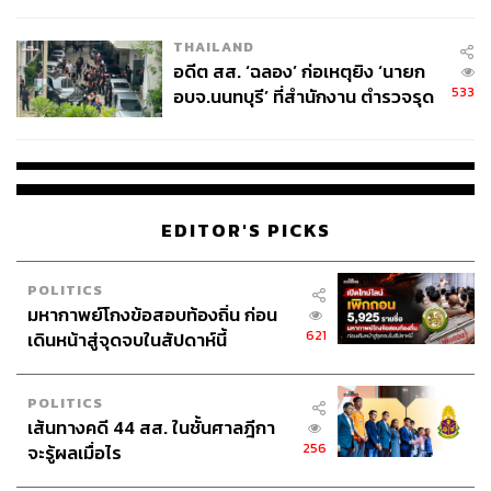
ผู้ใช้ถอดเปลี่ยนแบตเองได้ ก่อนกฎ
EU บังคับปีหน้า
THAILAND
อดีต สส. ‘ฉลอง’ ก่อเหตุยิง ‘นายก
533
อบจ.นนทบุรี’ ที่สำนักงาน ตำรวจรุด
ลงพื้นที่
EDITOR'S PICKS
POLITICS
มหากาพย์โกงข้อสอบท้องถิ่น ก่อน
621
เดินหน้าสู่จุดจบในสัปดาห์นี้
POLITICS
เส้นทางคดี 44 สส. ในชั้นศาลฎีกา
256
จะรู้ผลเมื่อไร