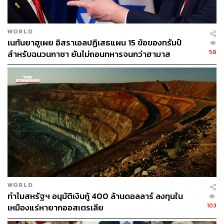
สามารถติดตาม THE STANDARD WEALTH
WORLD
ผ่านแอปพลิเคชันต่างๆ ที่คุณสะดวกหรือใช้งานอยู่แล้วได้เลย
เนทันยาฮูเผย อิสราเอลปฏิเสธแผน 15 ข้อของทรัมป์
58
สำหรับฉนวนกาซา ยันไม่ถอนทหารจนกว่าฮามาส
ปลดอาวุธแท้จริง
TAGS:
Donald Trump
USA
ภาษี
กระทรวงพาณิชย์
สินค้าไทย
ศุภจี สุธรรมพันธุ์
WORLD
ทำไมสหรัฐฯ อนุมัติเงินกู้ 400 ล้านดอลลาร์ ลงทุนใน
411
103
เหมืองแร่หายากออสเตรเลีย