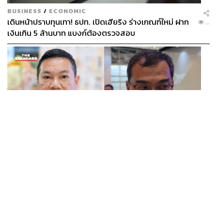
BUSINESS
/
ECONOMIC
เดินหน้าปราบทุนเทา! ธปท. เปิดเฮียริง ร่างเกณฑ์ใหม่ ฝาก
...
เงินเกิน 5 ล้านบาท แบงก์ต้องตรวจสอบ
THAILAND
ปลัด มท. เผยนายกฯ สั่งตั้งด่าน-ตรวจอาวุธทั่วประเทศ
...
ด้านผู้ว่าฯ นนทบุรี ย้ำเป็นความขัดแย้งส่วนตัว