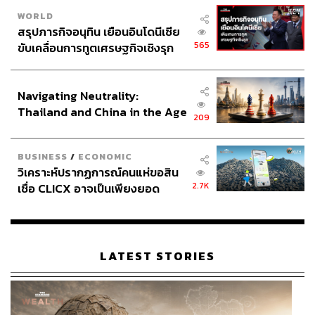
WORLD
สรุปภารกิจอนุทิน เยือนอินโดนีเซีย
565
ขับเคลื่อนการทูตเศรษฐกิจเชิงรุก
ประกาศหุ้นส่วนยุทธศาสตร์ไทย –
อินโดนีเซีย
Navigating Neutrality:
Thailand and China in the Age
209
of a New Global Order
BUSINESS
/
ECONOMIC
วิเคราะห์ปรากฏการณ์คนแห่ขอสิน
2.7K
เชื่อ CLICX อาจเป็นเพียงยอด
ภูเขาน้ำแข็ง ของปัญหาหนี้ครัว
เรือนไทยที่ถูกซุกไว้
LATEST STORIES