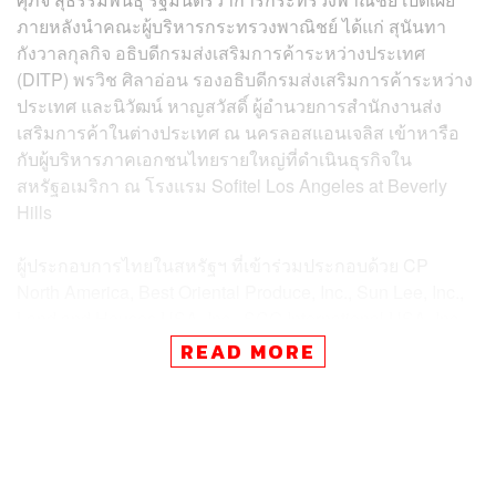
ภายหลังนำคณะผู้บริหารกระทรวงพาณิชย์ ได้แก่ สุนันทา
กังวาลกุลกิจ อธิบดีกรมส่งเสริมการค้าระหว่างประเทศ
(DITP) พรวิช ศิลาอ่อน รองอธิบดีกรมส่งเสริมการค้าระหว่าง
ประเทศ และนิวัฒน์ หาญสวัสดิ์ ผู้อำนวยการสำนักงานส่ง
เสริมการค้าในต่างประเทศ ณ นครลอสแอนเจลิส เข้าหารือ
กับผู้บริหารภาคเอกชนไทยรายใหญ่ที่ดำเนินธุรกิจใน
สหรัฐอเมริกา ณ โรงแรม Sofitel Los Angeles at Beverly
Hills
ผู้ประกอบการไทยในสหรัฐฯ ที่เข้าร่วมประกอบด้วย CP
North America, Best Oriental Produce, Inc., Sun Lee, Inc.,
Land and Houses USA, Inc., SCG International USA, Inc.
และ AS World USA LLC ซึ่งต่างแลกเปลี่ยนประสบการณ์ ข้อ
READ MORE
จำกัด และความท้าทายด้านธุรกิจ รวมถึงผลกระทบจาก
มาตรการภาษีของสหรัฐฯ ต้นทุนการนำเข้า – ส่งออก และโล
จิสติกส์ พร้อมเสนอแนวทางที่ต้องการให้ภาครัฐสนับสนุนเพื่อ
เพิ่มศักยภาพการแข่งขันของสินค้าไทยในตลาดสหรัฐฯ