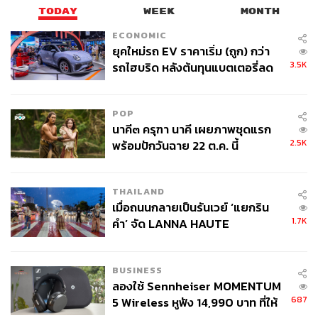
TODAY
WEEK
MONTH
ECONOMIC
ยุคใหม่รถ EV ราคาเริ่ม (ถูก) กว่า
3.5K
รถไฮบริด หลังต้นทุนแบตเตอรี่ลด
ลง - จีนแห่บุกตลาดเกิดใหม่
POP
นาคี๓ ครุฑา นาคี เผยภาพชุดแรก
2.5K
พร้อมปักวันฉาย 22 ต.ค. นี้
THAILAND
เมื่อถนนกลายเป็นรันเวย์ ‘แยกริน
1.7K
คำ’ จัด LANNA HAUTE
COUTURE กลางสายฝน
BUSINESS
ลองใช้ Sennheiser MOMENTUM
687
5 Wireless หูฟัง 14,990 บาท ที่ให้