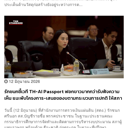
ประเด็นด้านวัสดุก่อสร้างยังอยู่ระหว่างการต...
12 มิถุนายน 2026
รักชนกชี้เวที TH-AI Passport ฟอกขาวมากกว่ารับฟังความ
เห็น แนะพับโครงการ-เสนอของบตามกระบวนการปกติ ให้สภา
ร่วมตรวจสอบ
วันนี้ (12 มิถุนายน) ที่สำนักงานการตรวจเงินแผ่นดิน (สตง.) รักชนก
ศรีนอก สส.บัญชีรายชื่อ พรรคประชาชน ในฐานะประธานคณะ
กรรมาธิการศึกษาการจัดทำและติดตามการบริหารงบประมาณ สภาผู้
แทนราษฎร พร้อมด้วย ธีระชาติ ก่อตระกูล ในฐานะที่ปรึกษา