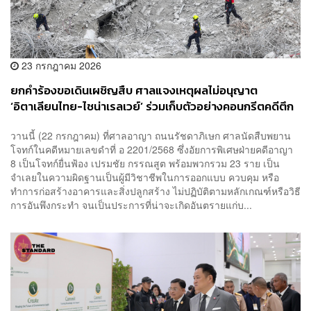
23 กรกฎาคม 2026
ยกคำร้องขอเดินเผชิญสืบ ศาลแจงเหตุผลไม่อนุญาต
‘อิตาเลียนไทย-ไชน่าเรลเวย์’ ร่วมเก็บตัวอย่างคอนกรีตคดีตึก
สตง. ถล่ม
วานนี้ (22 กรกฎาคม) ที่ศาลอาญา ถนนรัชดาภิเษก ศาลนัดสืบพยาน
โจทก์ในคดีหมายเลขดำที่ อ 2201/2568 ซึ่งอัยการพิเศษฝ่ายคดีอาญา
8 เป็นโจทก์ยื่นฟ้อง เปรมชัย กรรณสูต พร้อมพวกรวม 23 ราย เป็น
จำเลยในความผิดฐานเป็นผู้มีวิชาชีพในการออกแบบ ควบคุม หรือ
ทำการก่อสร้างอาคารและสิ่งปลูกสร้าง ไม่ปฏิบัติตามหลักเกณฑ์หรือวิธี
การอันพึงกระทำ จนเป็นประการที่น่าจะเกิดอันตรายแก่บ...