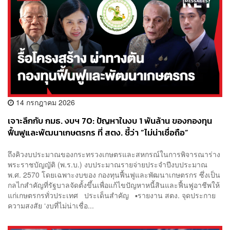
14 กรกฎาคม 2026
เจาะลึกกับ กมธ. งบฯ 70: ปัญหาในงบ 1 พันล้าน ของกองทุน
ฟื้นฟูและพัฒนาเกษตรกร ที่ สตง. ชี้ว่า “ไม่น่าเชื่อถือ”
ถึงคิวงบประมาณของกระทรวงเกษตรและสหกรณ์ในการพิจารณาร่าง
พระราชบัญญัติ (พ.ร.บ.) งบประมาณรายจ่ายประจำปีงบประมาณ
พ.ศ. 2570 โดยเฉพาะงบของ กองทุนฟื้นฟูและพัฒนาเกษตรกร ซึ่งเป็น
กลไกสำคัญที่รัฐบาลจัดตั้งขึ้นเพื่อแก้ไขปัญหาหนี้สินและฟื้นฟูอาชีพให้
แก่เกษตรกรทั่วประเทศ ประเด็นสำคัญ ▪️รายงาน สตง. จุดประกาย
ความสงสัย ‘งบที่ไม่น่าเชื่อ...