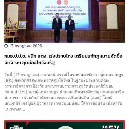
17 กรกฎาคม 2026
กมธ.ป.ป.ช. ผนึก สตง. เร่งปราบโกง เตรียมแก้กฎหมายจัดซื้อ
จัดจ้างฯ อุดช่องโหว่งบรัฐ
วันนี้ (17 กรกฎาคม) อาสพลธ์ สรรณ์ไตรภพ สมาชิกสภาผู้แทนราษฎร
(สส.) จังหวัดศรีสะเกษ พรรคภูมิใจไทย ในฐานะประธานคณะ
กรรมาธิการการป้องกันและปราบปรามการทุจริตประพฤติมิชอบ
(กมธ.ป.ป.ช.) สภาผู้แทนราษฎร นำคณะเดินทางศึกษาดูงานและหารือ
ข้อราชการร่วมกับสำนักงานการตรวจเงินแผ่นดิน (สตง.) โดยมี
มณเฑียร เจริญผล ผู้ว่าการตรวจเงินแผ่นดิน ให้การต้อนรับ เพื่อหารือ
แนวทางส...