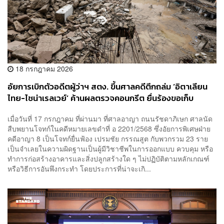
18 กรกฎาคม 2026
อัยการเบิกตัวอดีตผู้ว่าฯ สตง. ขึ้นศาลคดีตึกถล่ม ‘อิตาเลียน
ไทย-ไชน่าเรลเวย์’ ค้านผลตรวจคอนกรีต ยื่นร้องขอเก็บ
ตัวอย่างส่งพิสูจน์สวิสฯ
เมื่อวันที่ 17 กรกฎาคม ที่ผ่านมา ที่ศาลอาญา ถนนรัชดาภิเษก ศาลนัด
สืบพยานโจทก์ในคดีหมายเลขดำที่ อ 2201/2568 ซึ่งอัยการพิเศษฝ่าย
คดีอาญา 8 เป็นโจทก์ยื่นฟ้อง เปรมชัย กรรณสูต กับพวกรวม 23 ราย
เป็นจำเลยในความผิดฐานเป็นผู้มีวิชาชีพในการออกแบบ ควบคุม หรือ
ทำการก่อสร้างอาคารและสิ่งปลูกสร้างใด ๆ ไม่ปฏิบัติตามหลักเกณฑ์
หรือวิธีการอันพึงกระทำ โดยประการที่น่าจะเกิ...