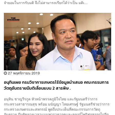
จำยอมในการรับมติ จึงไม่สามารถเรียกได้ว่าเป็น มติเ...
27 พฤศจิกายน 2019
อนุทินเผย กรมวิชาการเกษตรไร้ข้อมูลนำเสนอ คณะกรรมการ
วัตถุอันตรายมีมติเลื่อนแบน 2 สารพิษ .
อนุทิน ชาญวีรกูล หัวหน้าพรรคภูมิใจไทย และรัฐมนตรีว่าการ
กระทรวงสาธารณสุข พร้อม มนัญญา ไทยเศรษฐ์ รัฐมนตรีช่วยว่าการ
กระทรวงเกษตรและสหกรณ์ พูดถึงประเด็นที่คณะกรรมการวัตถุ
อันตราย มีมติขยายเวลาแบนพาราควอตและคลอร์ไพริฟอสออกไปอีก