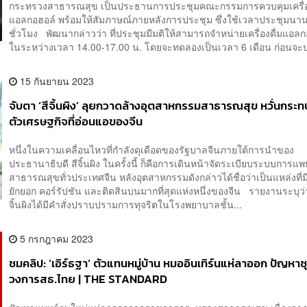
กระทรวงสาธารณสุข เป็นประธานการประชุมคณะกรรมการควบคุมเครื่อง
แอลกอฮอล์ พร้อมให้สัมภาษณ์ภายหลังการประชุม ซึ่งใช้เวลาประชุมนา
ชั่วโมง พัฒนากล่าวว่า ที่ประชุมมีมติให้สามารถจำหน่ายเครื่องดื่มแอลก
ในระหว่างเวลา 14.00-17.00 น. โดยจะทดลองเป็นเวลา 6 เดือน ก่อนจะป
15 กันยายน 2023
จับตา ‘สีจิ้นผิง’ ลุยกวาดล้างอุตสาหกรรมสาธารณสุข หวั่นกระท
ตัวเศรษฐกิจที่อ่อนแอของจีน
หนึ่งในความเคลื่อนไหวที่กำลังดุเดือดของรัฐบาลจีนภายใต้การนำของ
ประธานาธิบดี สีจิ้นผิง ในครั้งนี้ ก็คือการเดินหน้าจัดระเบียบระบบการแ
สาธารณสุขทั่วประเทศจีน หลังอุตสาหกรรมดังกล่าวได้ชื่อว่าเป็นแหล่งที่
ยักยอก คอร์รัปชัน และติดสินบนมากที่สุดแห่งหนึ่งของจีน รายงานระบุว่า ท
จิ้นผิงได้มีคำสั่งปราบปรามการทุจริตในโรงพยาบาลชั้น...
5 กรกฎาคม 2023
ชมคลิป: ‘เอิร์ธฐา’ ตัวแทนหมู่บ้าน หมออินเทิร์นแห่ลาออก ปัญหา
วงการสธ.ไทย | THE STANDARD