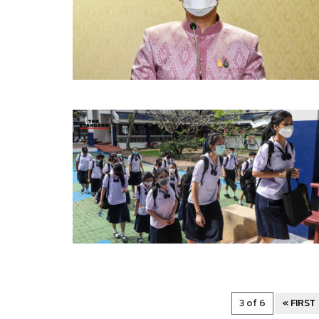
3 of 6
« FIRST