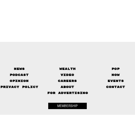
News
Wealth
Pop
Podcast
Video
Now
Opinion
Careers
Events
Privacy Policy
About
Contact
FOR ADVERTISING
MEMBERSHIP