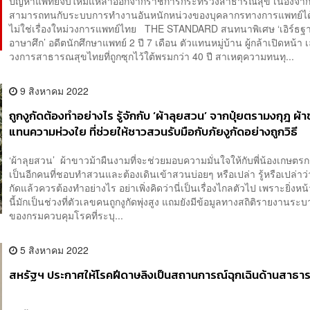
ปัญหาแพทย์จบใหม่แห่ลาออกจากราชการกระทรวงสาธารณสุข เนื่องจาก
สามารถทนกับระบบการทำงานอันหนักหน่วงของบุคลากรทางการแพทย์ได้
ไม่ใช่เรื่องใหม่วงการแพทย์ไทย THE STANDARD สนทนาพิเศษ ‘เอิร์ธฐา-
อาษาศึก’ อดีตนักศึกษาแพทย์ 2 ปี 7 เดือน ตัวแทนหมู่บ้าน ผู้กล้าเปิดหน้า 
วงการสาธารณสุขไทยที่ถูกซุกไว้ใต้พรมกว่า 40 ปี สาเหตุความทนทุ...
9 สิงหาคม 2022
ถูกงูกัดต้องทำอย่างไร รู้จักกับ ‘ผ้าลุยสวน’ จากปุ๋ยตรามงกุฎ ผ้า
แทนความห่วงใย ที่ช่วยให้ชาวสวนรับมือกับภัยงูกัดอย่างถูกวิธี
[ADVERTORIAL]
‘ผ้าลุยสวน’ ผ้าขาวม้าผืนงามที่จะช่วยมอบความมั่นใจให้กับพี่น้องเกษต
เป็นอีกคนที่ชอบทำสวนและต้องเดินเข้าสวนบ่อยๆ หรือเปล่า รู้หรือเปล่าว่
กัดแล้วควรต้องทำอย่างไร อย่าเพิ่งคิดว่านี่เป็นเรื่องไกลตัวไป เพราะยิ่ง
นี้มักเป็นช่วงที่ตัวเลขคนถูกงูกัดพุ่งสูง แถมยังมีข้อมูลทางสถิติรายงานระ
ของกรมควบคุมโรคที่ระบุ...
5 สิงหาคม 2022
สหรัฐฯ ประกาศให้โรคฝีดาษลิงเป็นสถานการณ์ฉุกเฉินด้านสาธา