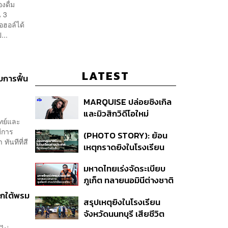
ดื่ม
น 3
อฮอล์ได้
...
LATEST
บการฟื้น
MARQUISE ปล่อยซิงเกิล
และมิวสิกวิดีโอใหม่
พทย์และ
IRONIC ที่เสียดสีความ
มีการ
(PHOTO STORY): ย้อน
สัมพันธ์สุด Toxic
ันทีที่สี
เหตุกราดยิงในโรงเรียน
ต่างประเทศ ที่ผู้ก่อเหตุเป็น
มหาดไทยเร่งจัดระเบียบ
นักเรียน
ภูเก็ต ทลายนอมินีต่างชาติ
คุมเจ็ตสกี สางบริษัทฮุบ
ซุกใต้พรม
สรุปเหตุยิงในโรงเรียน
ที่ดิน เคลียร์ใบอนุญาต
จังหวัดนนทบุรี เสียชีวิต
โรงแรมค้าง 7 ปี
รวม 8 ราย โฆษก ตร. เผย