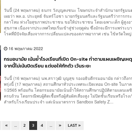
วันนี้ (24 พฤษภาคม) ธนกร วังบุญคงชนะ โฆษกประจำสำนักนายกรัฐมนตร
เผยว่า พล.อ. ประยุทธ์ จันทร์โอชา นายกรัฐมนตรีและรัฐมนตรีว่าการกร
กลาโหม ห่วงใยสุขภาพประชาชน ขอให้ประชาชน โดยเฉพาะเด็ก ผู้สูงอา
สุขภาพ เนื่องจากประเทศไทยเริ่มเข้าสู่ช่วงฤดูฝน ซึ่งมักจะมีการแพร่ระ
โรคที่มีปัจจัยเสี่ยงจากการเปลี่ยนแปลงของสภาพอากาศ เช่น ไข้หวัดใหญ่ ไ
16 พฤษภาคม 2022
กรมอนามัย เน้นย้ำโรงเรียนที่เปิด On-site ทำตามแผนเผชิญเหต
จากนี้ไม่เน้นปิดเรียน แต่ขอให้กักตัว เว้นระยะ
วันนี้ (16 พฤษภาคม) นพ.สราวุฒิ บุญสุข รองอธิบดีกรมอนามัย กล่าวถึงกรณ
พรุ่งนี้ (17 พฤษภาคม) สถานศึกษาทั่วประเทศจะเปิดเทอม On-site ในภาคเ
1/2565 พร้อมกัน โดยกรมอนามัยเน้นย้ำให้สถานศึกษาปฏิบัติตามแผนเผชิ
ครบถ้วน โดยกรณีพบผู้ติดเชื้อหรือผู้สัมผัสเสี่ยงสูง ไม่ปิดชั้นเรียนหรือโรงเ
สำหรับโรงเรียนประจำ แต่เน้นมาตรการ Sandbox Safety Z...
«
...
2
3
4
...
»
LAST »