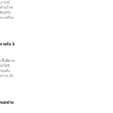
นการณ์
วยด้วยโรค
พันธ์กับ
ละเครื่อง
 รายใน 3
เชื้อฝีดาษ
ม่ได้มี
ลุ่มดัง
ต่างๆ ทั่ว
คนอย่าง