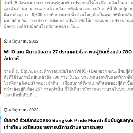
วันนี้ (5 สิงหาคม) ทางการสหรัฐอเมริกาประกาศให้โรคฝีดาษลิงเป็นสถา
ฉุกเฉินด้านสาธารณสุขแล้ว หลังจากที่เมื่อช่วงกลางสัปดาห์นี้ มียอดผู้ป่
ฝีดาษลิงสูงกว่า 6,600 รายทั่วประเทศ ซึ่งส่วนใหญ่มักเป็นผู้ชายที่มีเพศสัม
ผู้ชายด้วยกัน การประกาศดังกล่าวเป็นไปเพื่อให้การส่งมอบงบประมาณแ
มือช่วยเหลือรับมือกับโรคฝีดาษลิงภายใน...
6 มิถุนายน 2022
WHO เผย ฝีดาษลิงลาม 27 ประเทศทั่วโลก พบผู้ติดเชื้อแล้ว 780
สัปดาห์
วานนี้ (5 มิถุนายน) องค์การอนามัยโลก (WHO) เปิดเผยว่า ขณะนี้พบผู้ติด
ลิงที่ได้รับการยืนยันแล้วถึง 780 ราย ใน 27 ประเทศนอกทวีปแอฟริกา ซึ่งไ
โรคฝีดาษลิงเป็นโรคประจำถิ่น เมื่อสัปดาห์ที่ผ่านมาตัวเลขของผู้ติดเชื้อก
กล่าวยังอยู่ที่เพียง 257 รายเท่านั้น ชี้ให้เห็นว่ามีการแพร่ระบาดในประเทศ
โลกเพิ่มขึ้นถึงเกื...
4 มิถุนายน 2022
ชัชชาติ ร่วมปักธงฉลอง Bangkok Pride Month ยืนยันดูแลทุก
เท่าเทียม เตรียมขยายการบริการด้านสาธารณสุข