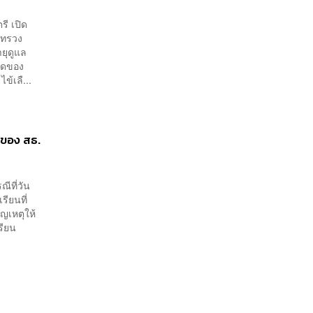
ี เปิด
ะทรวง
ยุดูแล
บาดของ
ข้เลื...
ุของ สธ.
ีที่วัน
รียนที่
ญเหตุให้
รียน