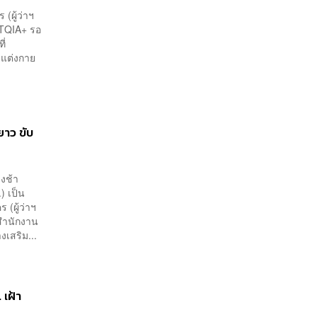
 (ผู้ว่าฯ
BTQIA+ รอ
ี่
 แต่งกาย
ยาว ขับ
ิงช้า
) เป็น
(ผู้ว่าฯ
สำนักงาน
เสริม...
เฝ้า