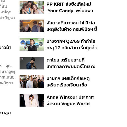
ไม่
PP KRIT ส่งซิงเกิลใหม่
ปมค้นประวัติคดีกราดยิงที่
นั้น
‘Your Candy’ พร้อมพา
สหรัฐฯ
อติรุจ
ต้าเหนิง และ ณิชา ร่วมมิว
เล่าปัญหา
จับตาคดีเยาวชน 14 ปี ก่อ
สิกวิดีโอ
เหตุยิงในห้าง กรมพินิจฯ ชี้
ประพฤติดี-รับการรักษาต่อ
บางจากฯ Q2/69 ทำกำไร
เนื่อง ประเมินปล่อยตัว
ขาวม้า
ทะลุ 1.2 หมื่นล้าน เริ่มบุ๊กกำ
ไร ‘SAF’ เชิงพาณิชย์ครั้ง
ตาโขน เตรียมฉายที่
แรก หนุนรายได้ครึ่งปีทะลุ
รกร คุณ
เทศกาลภาพยนตร์ไทย ณ
3.2 แสนล้าน
าหากถูกงู
ประเทศบราซิล
หน้าฝนแบบ
นายกฯ เผยเด็กก่อเหตุ
บาดวิทยา
เครียดเรื่องเรียน เชื่อ
เตรียมการเป็นขั้นตอน ชี้มี
Anna Wintour ประกาศ
กระสุนอีกกว่า 30 นัด หาก
จัดงาน Vogue World
ไม่จบชีวิตตัวเองอาจสูญ
2027 ที่ซานฟรานซิสโก
เสียเพิ่ม
รณสุข