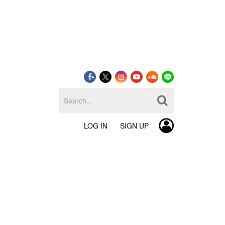
LOG IN
SIGN UP