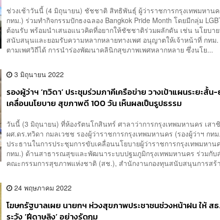
ช่วงเช้าวันนี้ (4 มิถุนายน) ชัชชาติ สิทธิพันธุ์ ผู้ว่าราชการกรุงเทพมหานคร
กทม.) ร่วมทำกิจกรรมปักธงฉลอง Bangkok Pride Month โดยมีกลุ่ม LG
ต้อนรับ พร้อมนำเสนอแนวคิดที่อยากให้ชัชชาติร่วมผลักดัน เช่น นโยบายท
สนับสนุนและยอมรับความหลากหลายทางเพศ อนุญาตให้เจ้าหน้าที่ กทม.
ตามเพศวิถีได้ การนำร่องพัฒนาคลินิกสุขภาพเพศหลากหลาย ซึ่งนโย...
3 มิถุนายน 2022
รองผู้ว่าฯ ‘ทวิดา’ ประชุมร่วมภาคีเครือข่าย วางเป้าแผนระยะสั้น-
เคลื่อนนโยบาย สุขภาพดี 100 วัน เห็นผลเป็นรูปธรรม
วันนี้ (3 มิถุนายน) ที่ห้องรัตนโกสินทร์ ศาลาว่าการกรุงเทพมหานคร เสาช
ผศ.ดร.ทวิดา กมลเวชช รองผู้ว่าราชการกรุงเทพมหานคร (รองผู้ว่าฯ กทม.
ประธานในการประชุมการขับเคลื่อนนโยบายผู้ว่าราชการกรุงเทพมหานคร 
กทม.) ด้านสาธารณสุขและพัฒนาระบบปฐมภูมิกรุงเทพมหานคร ร่วมกับ
คณะกรรมการสุขภาพแห่งชาติ (สช.), สำนักงานกองทุนสนับสนุนการสร้าง
24 พฤษภาคม 2022
โฆษกรัฐบาลเผย นายกฯ ห่วงสุขภาพประชาชนช่วงหน้าฝน ให้ สธ. 
ระวัง ‘ฝีดาษลิง’ อย่างรัดกุม