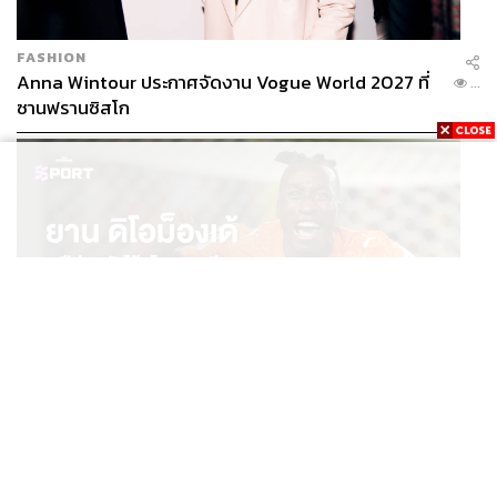
FASHION
Anna Wintour ประกาศจัดงาน Vogue World 2027 ที่
...
ซานฟรานซิสโก
SPORT
ยาน ดิโอม็องเด้ 2 ปีก่อนยังไร้สโมสรอาชีพ สู่นักเตะค่าตัว
...
125 ล้านยูโร กับคำสัญญาถึงน้องสาวผู้ล่วงลับ