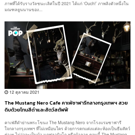
ภาพที่ได้รับรางวัลชนะเลิศในปี 2021 ได้แก่ ‘Ouch!’ ภาพลิงตัวหนึ่งใน
มณฑลยูนนานของ...
12 ตุลาคม 2021
The Mustang Nero Cafe คาเฟ่ซาฟารีกลางกรุงเทพฯ สวย
ดิบด้วยโทนสีดำและสัตว์สตัฟฟ์
คาเฟ่สีดำย่านพระโขนง The Mustang Nero จากโรงแรมซาฟารี
ใจกลางกรุงเทพฯ ที่ไม่เหมือนใคร ด้วยการตกแต่งแต่ละห้องเป็นธีมสัตว์
ต่างๆ ไม่ว่าจะเป็นม้า นกฟลามิงโก หรือม้าลาย ตอนนี้ The Mustang