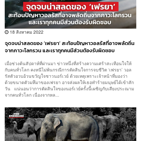
18 สิงหาคม 2022
จุดจบน่าสลดของ ‘เฟรยา’ สะท้อนปัญหาวอลรัสที่อาจพลัดถิ่น
จากภาวะโลกรวน และเราทุกคนมีส่วนต้องรับผิดชอบ
เมื่อช่วงต้นสัปดาห์ที่ผ่านมา ข่าวหนึ่งที่สร้างความเศร้าสะเทือนใจให้
กับคนทั่วโลก คงหนีไม่พ้นกรณีการตัดสินใจการจบชีวิต ‘เฟรยา’ วอล
รัสตัวอวบอ้วนขวัญใจชาวนอร์เวย์ ด้วยเหตุเพราะเจ้าหน้าที่มองว่า
ด้วยขนาดตัวมหึมาของเฟรยา อาจส่งผลให้เธอทำร้ายมนุษย์ได้เข้าสัก
วัน แน่นอนว่าการตัดสินใจของนอร์เวย์ครั้งนี้เผชิญกับเสียงประณาม
จากคนทั่วโลก เนื่องจากหล...