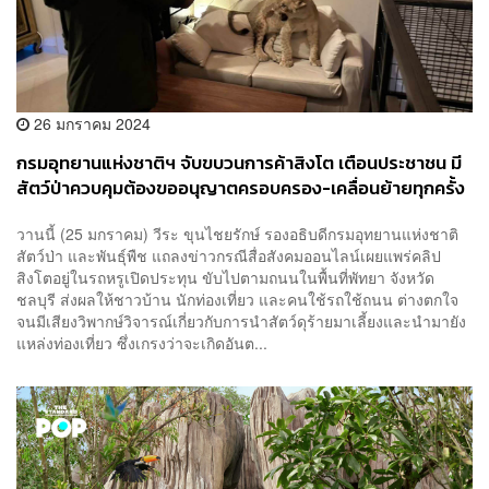
26 มกราคม 2024
กรมอุทยานแห่งชาติฯ จับขบวนการค้าสิงโต เตือนประชาชน มี
สัตว์ป่าควบคุมต้องขออนุญาตครอบครอง-เคลื่อนย้ายทุกครั้ง
วานนี้ (25 มกราคม) วีระ ขุนไชยรักษ์ รองอธิบดีกรมอุทยานแห่งชาติ
สัตว์ป่า และพันธุ์พืช แถลงข่าวกรณีสื่อสังคมออนไลน์เผยแพร่คลิป
สิงโตอยู่ในรถหรูเปิดประทุน ขับไปตามถนนในพื้นที่พัทยา จังหวัด
ชลบุรี ส่งผลให้ชาวบ้าน นักท่องเที่ยว และคนใช้รถใช้ถนน ต่างตกใจ
จนมีเสียงวิพากษ์วิจารณ์เกี่ยวกับการนำสัตว์ดุร้ายมาเลี้ยงและนำมายัง
แหล่งท่องเที่ยว ซึ่งเกรงว่าจะเกิดอันต...