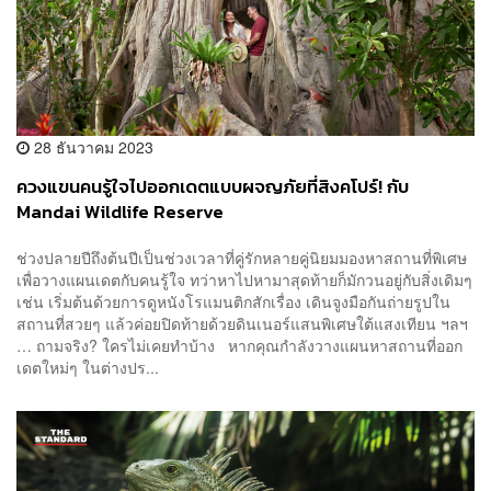
28 ธันวาคม 2023
ควงแขนคนรู้ใจไปออกเดตแบบผจญภัยที่สิงคโปร์! กับ
Mandai Wildlife Reserve
ช่วงปลายปีถึงต้นปีเป็นช่วงเวลาที่คู่รักหลายคู่นิยมมองหาสถานที่พิเศษ
เพื่อวางแผนเดตกับคนรู้ใจ ทว่าหาไปหามาสุดท้ายก็มักวนอยู่กับสิ่งเดิมๆ
เช่น เริ่มต้นด้วยการดูหนังโรแมนติกสักเรื่อง เดินจูงมือกันถ่ายรูปใน
สถานที่สวยๆ แล้วค่อยปิดท้ายด้วยดินเนอร์แสนพิเศษใต้แสงเทียน ฯลฯ
… ถามจริง? ใครไม่เคยทำบ้าง หากคุณกำลังวางแผนหาสถานที่ออก
เดตใหม่ๆ ในต่างปร...