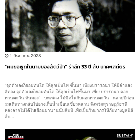
1 กันยายน 2023
“ผมขอพูดในนามของสัตว์ป่า” รำลึก 33 ปี สืบ นาคะเสถียร
“จุดตัวเองก็ยอมทันใด ให้ลุกเป็นไฟ ขึ้นมา เพียงปรารถนา ให้มีลำแสง
สีทอง จุดตัวเองก็ยอมทันใด ให้ลุกเป็นไฟขึ้นมา เพียงปรารถนา ดอก
ทานตะวัน หันมอง” บทเพลง ไม้ขีดไฟกับดอกทานตะวัน หลายปีก่อน
ผมเดินทางกลับไปอ่างเก็บน้ำเขื่อนเชี่ยวหลาน จังหวัดสุราษฎร์ธานี
หลังจากไม่ได้ไปเยือนมานานนับสิบปี เพื่อเป็นวิทยากรให้กับทางมูลนิธิ
สืบ...