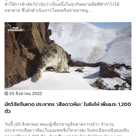
ทำให้การค้าสัตว์ป่านับว่าเป็นหนึ่งในธุรกิจตลาดมืดที่ทำกำไรได้
มหาศาล ซึ่งมักดำเนินการโดยเครือข่ายอาชญ...
25 สิงหาคม 2022
นักวิจัยจีนคาด ประชากร ‘เสือดาวหิมะ’ ในชิงไห่ เพิ่มแตะ 1,200
ตัว
วันนี้ (25 สิงหาคม) คณะผู้เชี่ยวชาญจีนคาดการณ์ว่า จำนวน
ประชากรเสือดาวหิมะในมณฑลชิงไห่ ทางตะวันตกเฉียงเหนือของจีน
รวมอยู่ที่ราว 1,200 ตัว จ้าวเสียง จากศูนย์อนุรักษ์ซานสุ่ย ระบุว่า