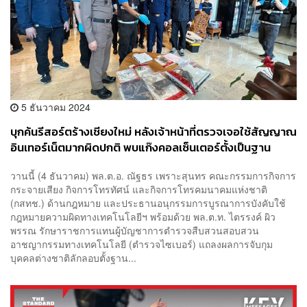
5 ธันวาคม 2024
บุกค้นรีสอร์ตร้างเชียงใหม่ หลังเจ้าหน้าที่ตรวจเจอใช้สัญญาณ
อินเทอร์เน็ตมากผิดปกติ พบแก๊งคอลเซ็นเตอร์ตั้งเป็นฐาน
หลอกคนไทย
วานนี้ (4 ธันวาคม) พล.ต.อ. ณัฐธร เพราะสุนทร คณะกรรมการกิจการ
กระจายเสียง กิจการโทรทัศน์ และกิจการโทรคมนาคมแห่งชาติ
(กสทช.) ด้านกฎหมาย และประธานอนุกรรมการบูรณาการบังคับใช้
กฎหมายความผิดทางเทคโนโลยีฯ พร้อมด้วย พล.ต.ท. ไตรรงค์ ผิว
พรรณ รักษาราชการแทนผู้บัญชาการตำรวจสืบสวนสอบสวน
อาชญากรรมทางเทคโนโลยี (ตำรวจไซเบอร์) แถลงผลการจับกุม
บุคคลต่างชาติลักลอบตั้งฐาน...