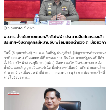
5 กุมภาพันธ์ 2025
ผบ.ตร. สั่งเข้มชายแดนหลังตัดไฟฟ้า ประสานจีนคัดกรองเข้า
ประเทศ-จับตาบุคคลมีหมายจับ พร้อมสอบตำรวจ ต. มีเอี่ยวคา
สิโนเมียวดี
วันนี้ (5 กุมภาพันธ์) พล.ต.อ. กิตติ์รัฐ พันธุ์เพ็ชร์ ผู้บัญชาการตำรวจแห่ง
ชาติ (ผบ.ตร.) เปิดเผยกรณีที่ แพทองธาร ชินวัตร นายกรัฐมนตรี มีคำ
สั่งให้การไฟฟ้าส่วนภูมิภาค (กฟภ.) ตัดกระแสไฟ ปิดช่องทางการส่ง
น้ำมัน และสัญญาณอินเทอร์เน็ต ฝั่งประเทศเพื่อนบ้านติดชายแดนไทย
จำนวน 5 จุดเมื่อช่วงเช้าที่ผ่านมา ผบ.ตร. ระบุว่า การตัดกระแสไฟที่
จ่ายไปยังประเท...