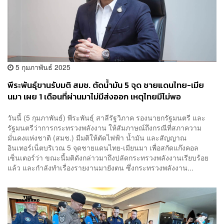
5 กุมภาพันธ์ 2025
พีระพันธุ์ขานรับมติ สมช. ตัดน้ำมัน 5 จุด ชายแดนไทย-เมีย
นมา เผย 1 เดือนที่ผ่านมาไม่มีส่งออก เหตุไทยมีไม่พอ
วันนี้ (5 กุมภาพันธ์) พีระพันธุ์ สาลีรัฐวิภาค รองนายกรัฐมนตรี และ
รัฐมนตรีว่าการกระทรวงพลังงาน ให้สัมภาษณ์ถึงกรณีที่สภาความ
มั่นคงแห่งชาติ (สมช.) มีมติให้ตัดไฟฟ้า น้ำมัน และสัญญาณ
อินเทอร์เน็ตบริเวณ 5 จุดชายแดนไทย-เมียนมา เพื่อสกัดแก๊งคอล
เซ็นเตอร์ว่า ขณะนี้มติดังกล่าวมาถึงปลัดกระทรวงพลังงานเรียบร้อย
แล้ว และกำลังทำเรื่องรายงานมายังตน ซึ่งกระทรวงพลังงาน...