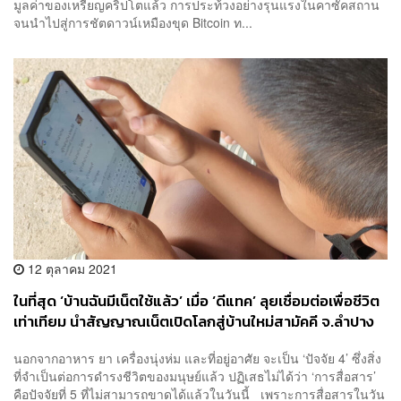
มูลค่าของเหรียญคริปโตแล้ว การประท้วงอย่างรุนแรงในคาซัคสถาน
จนนำไปสู่การชัตดาวน์เหมืองขุด Bitcoin ท...
12 ตุลาคม 2021
ในที่สุด ‘บ้านฉันมีเน็ตใช้แล้ว’ เมื่อ ‘ดีแทค’ ลุยเชื่อมต่อเพื่อชีวิต
เท่าเทียม นำสัญญาณเน็ตเปิดโลกสู่บ้านใหม่สามัคคี จ.ลำปาง
หลังรอมา 18 ปี [ADVERTORIAL]
นอกจากอาหาร ยา เครื่องนุ่งห่ม และที่อยู่อาศัย จะเป็น ‘ปัจจัย 4’ ซึ่งสิ่ง
ที่จำเป็นต่อการดำรงชีวิตของมนุษย์แล้ว ปฏิเสธไม่ได้ว่า ‘การสื่อสาร’
คือปัจจัยที่ 5 ที่ไม่สามารถขาดได้แล้วในวันนี้ เพราะการสื่อสารในวัน