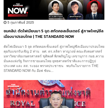
5 กุมภาพันธ์ 2025
ชมคลิป: ตัดไฟเมียนมา 5 จุด สกัดคอลเซ็นเตอร์ สู่ภาพใหญ่ซีล
เมืองบาปรอบไทย | THE STANDARD NOW
ตัดไฟเมียนมา 5 จุด สกัดคอลเซ็นเตอร์ สู่ภาพใหญ่ซีลเมืองบาปรอบไทย
คุยกับแขกรับเชิญ 2 ท่าน ผศ. ดร.ลลิตา หาญวงษ์ คณะสังคมศาสตร์
มหาวิทยาลัยเกษตรศาสตร์ ชุติพงศ์ พิภพภิญโญ เลขานุการ กมธ.ความ
มั่นคงแห่งรัฐ กิจการชายแดนไทย ยุทธศาสตร์ชาติและการปฏิรูป
ประเทศ และ สส. ระยอง พรรคประชาชน พบกันในรายการ THE
STANDARD NOW กับ อ๊อฟ ชัยน...