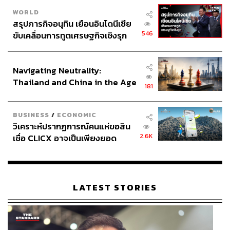
WORLD
สรุปภารกิจอนุทิน เยือนอินโดนีเซีย
546
ขับเคลื่อนการทูตเศรษฐกิจเชิงรุก
ประกาศหุ้นส่วนยุทธศาสตร์ไทย –
อินโดนีเซีย
Navigating Neutrality:
Thailand and China in the Age
181
of a New Global Order
BUSINESS
/
ECONOMIC
วิเคราะห์ปรากฏการณ์คนแห่ขอสิน
2.6K
เชื่อ CLICX อาจเป็นเพียงยอด
ภูเขาน้ำแข็ง ของปัญหาหนี้ครัว
เรือนไทยที่ถูกซุกไว้
LATEST STORIES