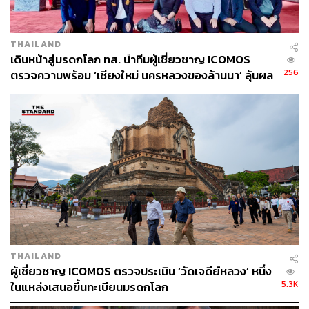
THE STANDARD TEAM
กองบรรณาธิการ THE STANDARD
THAILAND
เดินหน้าสู่มรดกโลก ทส. นำทีมผู้เชี่ยวชาญ ICOMOS
256
ตรวจความพร้อม ‘เชียงใหม่ นครหลวงของล้านนา’ ลุ้นผล
พิจารณาปีหน้า
THAILAND
ผู้เชี่ยวชาญ ICOMOS ตรวจประเมิน ‘วัดเจดีย์หลวง’ หนึ่ง
5.3K
ในแหล่งเสนอขึ้นทะเบียนมรดกโลก