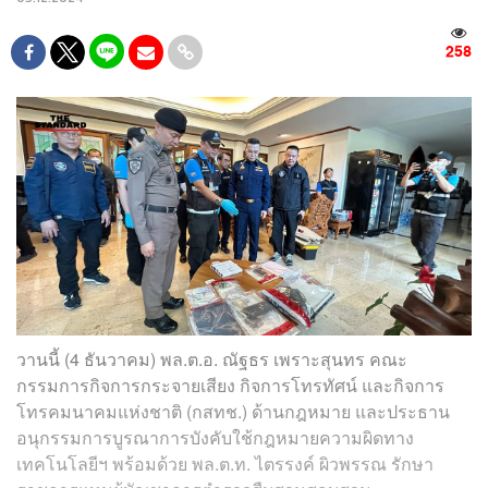
258
วานนี้ (4 ธันวาคม) พล.ต.อ. ณัฐธร เพราะสุนทร คณะ
กรรมการกิจการกระจายเสียง กิจการโทรทัศน์ และกิจการ
โทรคมนาคมแห่งชาติ (กสทช.) ด้านกฎหมาย และประธาน
อนุกรรมการบูรณาการบังคับใช้กฎหมายความผิดทาง
เทคโนโลยีฯ พร้อมด้วย พล.ต.ท. ไตรรงค์ ผิวพรรณ รักษา