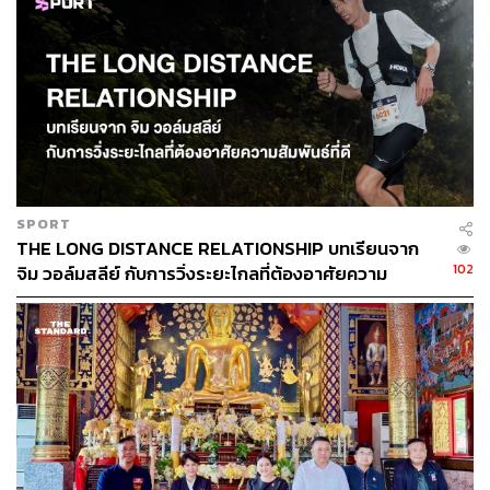
พบเห็นสถานที่แห่งใดมีความผิดปกติ เช่น เคยร้างไปแต่กลับมี
คนเข้า-ออกอย่างผิดปกติ หรือมีการใช้น้ำ ใช้ไฟฟ้า หรือขอ
ใช้อินเทอร์เน็ตมากผิดปกติ สามารถแจ้งได้ที่เจ้าหน้าที่ตำรวจ
โทร. 191 หรือ กสทช. โทร. 1200 ขอให้แจ้งเจ้าหน้าที่เพื่อเข้า
ตรวจสอบ ป้องกันมิให้คนร้ายเข้ามาตั้งฐานหลอกลวงคนไทย
ต่อไป
TAGS:
เชียงใหม่
สัญญาณอินเทอร์เน็ต
โรงแรมรีสอร์ต
แก๊งคอลเซ็นเตอร์หลอกลวง
SPORT
THE LONG DISTANCE RELATIONSHIP บทเรียนจาก
102
จิม วอล์มสลีย์ กับการวิ่งระยะไกลที่ต้องอาศัยความ
สัมพันธ์ที่ดี
258
ABOUT THE AUTHOR