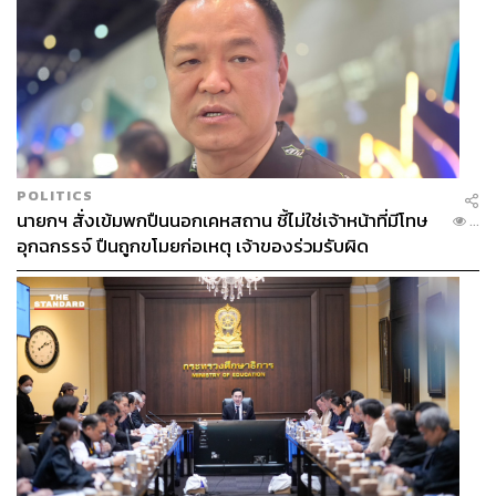
POLITICS
นายกฯ สั่งเข้มพกปืนนอกเคหสถาน ชี้ไม่ใช่เจ้าหน้าที่มีโทษ
...
อุกฉกรรจ์ ปืนถูกขโมยก่อเหตุ เจ้าของร่วมรับผิด