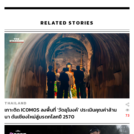
สูงสุดจำคุกไม่เกิน 5 ปี หรือปรับไม่เกิน 1 แสนบาท หรือทั้งจำ
ทั้งปรับ
RELATED STORIES
พล.ต.ท. ไตรรงค์ กล่าวว่า การจับกุมในครั้งนี้เป็นไปตาม
นโยบายปราบปรามแก๊งคอลเซ็นเตอร์ของสำนักงานตำรวจ
แห่งชาติ โดยเจ้าหน้าที่ตำรวจซึ่งดูแลพื้นที่ภาคเหนือสืบสวน
การกระทำผิดในพื้นที่ จนกระทั่งพบรีสอร์ตเป้าหมาย
ทั้งนี้ พบว่าผู้ต้องหาชาวจีนแอบลักลอบใช้อินเทอร์เน็ตของ
ร้านกาแฟข้างๆ ปิดบังการใช้สัญญาณของคอลเซ็นเตอร์
เชื่อมโยงกับแก๊งที่อยู่ที่ประเทศกัมพูชา ตำรวจพบคนต่างชาติ
สัญชาติจีน 9 คน ตรวจยึดอุปกรณ์โทรคมนาคมที่ใช้กระทำ
ผิดเกี่ยวกับการใช้อินเทอร์เน็ตได้เป็นจำนวนมาก จึงนำตัวผู้
ต้องหาทั้งหมดพร้อมของกลางส่งพนักงานสอบสวนเพื่อ
THAILAND
ดำเนินคดี โดยจะขยายผลถึงผู้บงการเพื่อปราบปรามให้สิ้น
เกาะติด ICOMOS ลงพื้นที่ ‘วัดอุโมงค์’ ประเมินคุณค่าล้าน
ซากต่อไป
73
นา ดันเชียงใหม่สู่มรดกโลกปี 2570
ทั้งนี้ จึงขอประชาสัมพันธ์มายังพี่น้องประชาชนว่า หาก