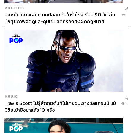
POLITICS
ยศชนัน เคาะแผนความปลอดภัยในรั้วโรงเรียน 90 วัน ส่ง
...
นักสุขภาพจิตดูแล-คุมเข้มคัดกรองสิ่งผิดกฎหมาย
MUSIC
Travis Scott ไม่รู้สึกกดดันที่ไม่เคยชนะรางวัลแกรมมี่ แม้
...
มีชื่อเข้าชิงมาแล้ว 10 ครั้ง