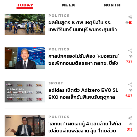
TODAY
WEEK
MONTH
POLITICS
ผลชันสูตร 8 ศพ เหตุยิงใน รร.
1K
เทพศิรินทร์ นนทบุรี พบกระสุนเข้า
จุดสำคัญ ‘ศีรษะ-หน้าอก’ ครูถูกยิง
4 นัด จากระยะไกล
POLITICS
ศาลปกครองไม่รับฟ้อง ‘หมอสรณ’
737
ขอเพิกถอนมติสรรหา กสทช. ชี้ยัง
ไม่ใช่ผู้เดือดร้อนเสียหาย
SPORT
adidas เปิดตัว Adizero EVO SL
607
EXO คอลเล็กชันพิเศษรับฤดูกาล
College Football
POLITICS
‘เอกนิติ’ เผยเงินกู้ 4 แสนล้าน โฟกัส
313
เปลี่ยนผ่านพลังงาน ลุ้น ‘ไทยช่วย