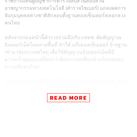
ราชการแทนผู้บัญชาการตำรวจสืบสวนสอบสวน
อาชญากรรมทางเทคโนโลยี (ตำรวจไซเบอร์) แถลงผลการ
จับกุมบุคคลต่างชาติลักลอบตั้งฐานคอลเซ็นเตอร์หลอกลวง
คนไทย
หลังจากก่อนหน้านี้ตำรวจร่วมมือกับ กสทช. ตัดสัญญาณ
อินเทอร์เน็ตในหลายพื้นที่ ทำให้ แก๊งคอลเซ็นเตอร์ ย้ายฐาน
เข้ามายังประเทศไทย เพื่อใช้สัญญาณอินเทอร์เน็ตที่มี
ความเร็วสูงและเสถียรกว่าฝั่งประเทศเพื่อนบ้านโทรหลอก
ลวงเหยื่อคนไทย
ในการจับกุมครั้งนี้ เจ้าหน้าที่ตำรวจสืบสวนหาข่าวกระทั่งพบ
ว่ารีสอร์ตแห่งหนึ่ง ตั้งอยู่ในอำเภอหางดง จังหวัดเชียงใหม่ ซึ่ง
ปิดให้บริการไปในช่วงสถานการณ์โควิด แต่กลับให้เช่าทั้งรี
READ MORE
สอร์ตโดยไม่เปิดให้บุคคลทั่วไปเข้าพัก และมีคนต่างชาติเข้า-
ออกสถานที่ดังกล่าวอย่างผิดสังเกต
ชุดสืบสวนจึงเฝ้าติดตามพฤติกรรม และประสานเจ้าหน้าที่
กสทช. ตรวจสอบข้อมูลการใช้สัญญาณอินเทอร์เน็ตด้วย