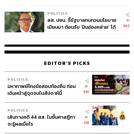
ไทยพลัส’ เฟส 2 รอประเมินความ
เหมาะสม
POLITICS
สส. ปชน. จี้รัฐบาลทบทวนนโยบาย
262
เมียนมา ต้อนรับ ‘มินอ่องหล่าย’ ได้
แค่สัญญาว่างเปล่า
EDITOR'S PICKS
POLITICS
มหากาพย์โกงข้อสอบท้องถิ่น ก่อน
581
เดินหน้าสู่จุดจบในสัปดาห์นี้
POLITICS
เส้นทางคดี 44 สส. ในชั้นศาลฎีกา
218
จะรู้ผลเมื่อไร