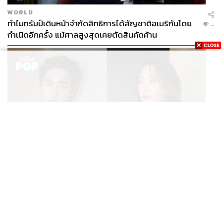
WORLD
ทำไมทรัมป์เดินหน้าจำกัดสิทธิการได้สัญชาติอเมริกันโดย
...
กำเนิดอีกครั้ง แม้ศาลสูงสุดเคยตัดสินคัดค้าน
ENTERTAINMENT
เก้า นพเก้า และ พาย รินรดา เตรียมร่วมงานกันใน ‘รสกาล
...
Enchanted Taste In Time’