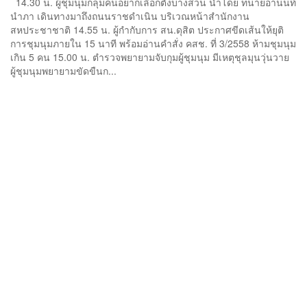
14.30 น. ผู้ชุมนุมกลุ่มคนอยากเลือกตั้งบางส่วน นำโดย ทนายอานนท์
นำภา เดินทางมาถึงถนนราชดำเนิน บริเวณหน้าสำนักงาน
สหประชาชาติ 14.55 น. ผู้กำกับการ สน.ดุสิต ประกาศขีดเส้นให้ยุติ
การชุมนุมภายใน 15 นาที พร้อมอ่านคำสั่ง คสช. ที่ 3/2558 ห้ามชุมนุม
เกิน 5 คน 15.00 น. ตำรวจพยายามจับกุมผู้ชุมนุม มีเหตุชุลมุนวุ่นวาย
ผู้ชุมนุมพยายามขัดขืนก...