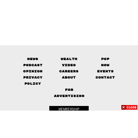
News
Wealth
Pop
Podcast
Video
Now
Opinion
Careers
Events
Privacy
About
Contact
Policy
FOR
ADVERTISING
MEMBERSHIP