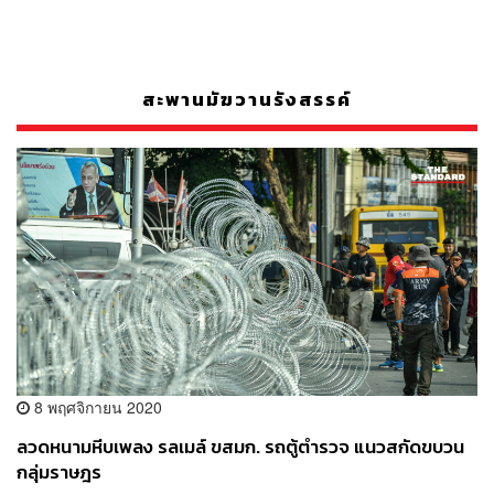
สะพานมัฆวานรังสรรค์
8 พฤศจิกายน 2020
ลวดหนามหีบเพลง รลเมล์ ขสมก. รถตู้ตำรวจ แนวสกัดขบวน
กลุ่มราษฎร