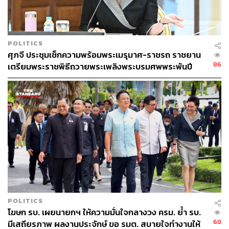
POLITICS
ศุภจี ประชุมเช็กความพร้อมพระเมรุมาศ-ราชรถ ราชยาน
86
เตรียมพระราชพิธีถวายพระเพลิงพระบรมศพพระพันปี
หลวง
POLITICS
โฆษก รบ. เผยนายกฯ ให้ความมั่นใจกลางวง ครม. ย้ำ รบ.
60
มีเสถียรภาพ ผลงานประจักษ์ ขอ รมต. สบายใจทำงานให้