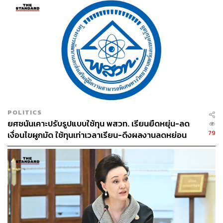
POLITICS
ยศชนันเคาะปรับรูปแบบใช้ทุน พสวท. เรียนยืดหยุ่น-ลด
79
เงื่อนไขผูกมัด ใช้ทุนเท่าเวลาเรียน-ดึงผลงานลดหย่อน
เวลา ดันให้มีผลย้อนหลัง