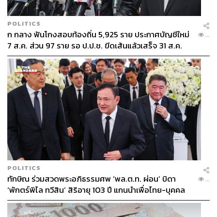
POLITICS
ก กลาง ฟันโกงสอบท้องถิ่น 5,925 ราย ประกาศบัญชีใหม่
...
7 ส.ค. ส่วน 97 ราย รอ ป.ป.ช. ขีดเส้นแล้วเสร็จ 31 ส.ค.
POLITICS
ทักษิณ ร่วมสวดพระอภิธรรมศพ ‘พล.ต.ท. ผ่อน’ บิดา
...
‘พักตร์พิไล ทวีสิน’ สิริอายุ 103 ปี แกนนำเพื่อไทย-บุคคล
หลากวงการร่วมอาลัย