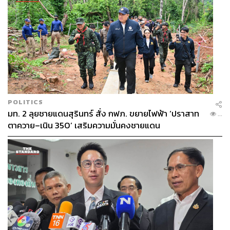
POLITICS
มท. 2 ลุยชายแดนสุรินทร์ สั่ง กฟภ. ขยายไฟฟ้า ‘ปราสาท
...
ตาควาย–เนิน 350’ เสริมความมั่นคงชายแดน