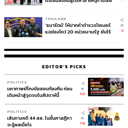
เตรียมส่งชันสูตรหาสาเหตุการเสีย
ชีวิต
THAILAND
‘ธนารัตน์’ ให้ปากคำตำรวจไซเบอร์
0
แฉช่องโหว่ 20 หน่วยงานรัฐ ยันไร้
นัยทางการเมือง
EDITOR'S PICKS
POLITICS
มหากาพย์โกงข้อสอบท้องถิ่น ก่อน
531
เดินหน้าสู่จุดจบในสัปดาห์นี้
POLITICS
เส้นทางคดี 44 สส. ในชั้นศาลฎีกา
178
จะรู้ผลเมื่อไร