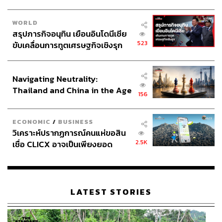
WORLD
สรุปภารกิจอนุทิน เยือนอินโดนีเซีย
523
ขับเคลื่อนการทูตเศรษฐกิจเชิงรุก
ประกาศหุ้นส่วนยุทธศาสตร์ไทย –
อินโดนีเซีย
Navigating Neutrality:
Thailand and China in the Age
156
of a New Global Order
ECONOMIC
/
BUSINESS
วิเคราะห์ปรากฏการณ์คนแห่ขอสิน
2.5K
เชื่อ CLICX อาจเป็นเพียงยอด
ภูเขาน้ำแข็ง ของปัญหาหนี้ครัว
เรือนไทยที่ถูกซุกไว้
LATEST STORIES