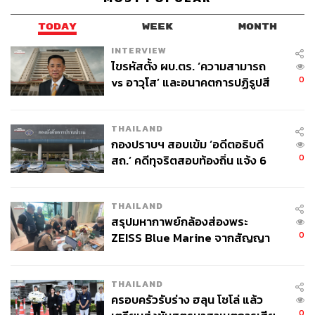
TODAY
WEEK
MONTH
INTERVIEW
ไขรหัสตั้ง ผบ.ตร. ‘ความสามารถ
0
vs อาวุโส’ และอนาคตการปฏิรูปสี
กากี กับ พล.ต.อ. เอก อังสนานนท์
THAILAND
กองปราบฯ สอบเข้ม ‘อดีตอธิบดี
0
สถ.’ คดีทุจริตสอบท้องถิ่น แจ้ง 6
ข้อหาหนัก จ่อชง ป.ป.ช. 12 ส.ค. นี้
THAILAND
สรุปมหากาพย์กล้องส่องพระ
0
ZEISS Blue Marine จากสัญญา
ผลิต 8.3 ล้าน สู่ข้อพิพาท ‘มา
เวลล์ฯ’ ฟ้อง ‘โทน บางแค’ ผิดนัด
THAILAND
จ่ายหนี้-แอบระบุแบรนด์
ครอบครัวรับร่าง ฮลุน โซโล่ แล้ว
0