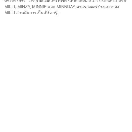
ทำให้วงการ T-Pop ตื่นเต้นกันในช่วงสัปดาห์ที่ผ่านมา ประกอบไปด้วย
MILLI, MINZY, MINNIE และ MINNUAY คาแรกเตอร์ร่างแยกของ
MILLI สานฝันการเป็นเกิร์ลกรุ๊...