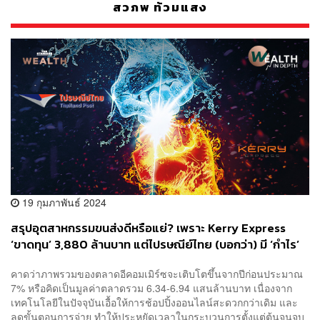
สวภพ ท้วมแสง
19 กุมภาพันธ์ 2024
สรุปอุตสาหกรรมขนส่งดีหรือแย่? เพราะ Kerry Express
‘ขาดทุน’ 3,880 ล้านบาท แต่ไปรษณีย์ไทย (บอกว่า) มี ‘กำไร’
คาดว่าภาพรวมของตลาดอีคอมเมิร์ซจะเติบโตขึ้นจากปีก่อนประมาณ
7% หรือคิดเป็นมูลค่าตลาดรวม 6.34-6.94 แสนล้านบาท เนื่องจาก
เทคโนโลยีในปัจจุบันเอื้อให้การช้อปปิ้งออนไลน์สะดวกกว่าเดิม และ
ลดขั้นตอนการจ่าย ทำให้ประหยัดเวลาในกระบวนการตั้งแต่ต้นจนจบ