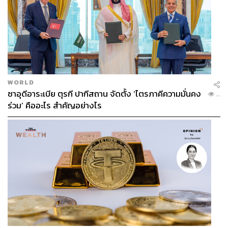
ttb analytics มองอีกว่า ธุรกิจขนส่งพัสดุมีการแข่งขันภายใน
สูง ถึงแม้จะมีรายได้ที่เติบโตต่อเนื่อง แต่มีความสามารถใน
การทำกำไรที่น่ากังวล เนื่องจากธุรกิจต้องพึ่งพาผู้บริโภคเป็น
หลัก ที่ผ่านมาผู้ประกอบการแต่ละรายมีการนำกลยุทธ์ต่างๆ
มาใช้เพื่อดึงดูดผู้ใช้บริการ ไม่ว่าจะเป็นการนำเทคโนโลยีมา
ใช้บริหารคลังสินค้าและการจัดส่ง (Fulfillment) การขยาย
WORLD
พื้นที่การให้บริการ การขายแฟรนไชส์ และการลดราคาค่า
ซาอุดีอาระเบีย ตุรกี ปากีสถาน จัดตั้ง ‘ไตรภาคีความมั่นคง
...
บริการจัดส่งพัสดุ
ร่วม’ คืออะไร สำคัญอย่างไร
ทว่าผู้ประกอบการอาจไม่สามารถนำกลยุทธ์ด้านราคามาใช้
ในการแข่งขันได้อย่างยั่งยืน เนื่องจากได้รับแรงกดดันจาก
ต้นทุนการขนส่งสินค้า โดยเฉพาะราคาน้ำมันที่ปรับตัวสูงขึ้น
ซึ่งมีสัดส่วนราว 40% ของต้นทุนค่าขนส่งทั้งหมด ส่งผลให้ใน
ช่วงปี 2561-2565 ผู้ประกอบการหลายรายยังคงมีอัตรากำไร
สุทธิ (Net Profit Margin) ที่ลดลงหรือขาดทุนต่อเนื่อง โดย
เฉพาะกลุ่มธุรกิจขนส่งพัสดุดั้งเดิม ในขณะที่เริ่มเห็นอัตรา
กำไรสุทธิ (Net Profit Margin) เป็นบวกในปี 2565 จากกลุ่ม
ธุรกิจขนส่งพัสดุที่ต่อยอดมาจากธุรกิจอีคอมเมิร์ซบางราย