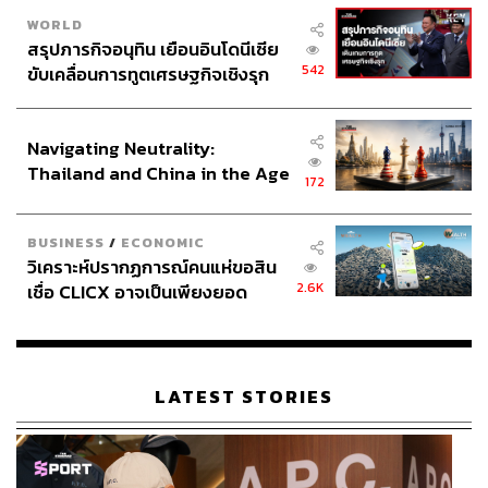
ในปี 2567 (Thailand E-Commerce Trends 2024) ซึ่งระบุใน
WORLD
ข้อที่ 3 ว่า ‘การแข่งขันส่งสินค้าดุเดือด ขาดทุนแทบทุกราย
สรุปภารกิจอนุทิน เยือนอินโดนีเซีย
ยกเว้นผู้ให้บริการขนส่งครบวงจร’
542
ขับเคลื่อนการทูตเศรษฐกิจเชิงรุก
ประกาศหุ้นส่วนยุทธศาสตร์ไทย –
ผู้บุกเบิกอีคอมเมิร์ซไทยอย่าง ‘ป้อม ภาวุธ’ ให้ความเห็นว่า
อินโดนีเซีย
ปัจจุบันการส่งสินค้ากลายเป็นหัวใจสำคัญของธุรกิจการค้า
Navigating Neutrality:
ออนไลน์ เห็นได้จากผลประกอบการของบริษัทขนส่งใน
Thailand and China in the Age
172
ประเทศไทยที่ขาดทุนเกือบทุกราย ตัวอย่างเช่น ไปรษณีย์ไทย
of a New Global Order
ขาดทุนเกือบ 20,000 ล้านบาท, Kerry Express และ Flash
Express ขาดทุนนับหมื่นล้านบาทเช่นกัน สาเหตุที่ขาดทุน
BUSINESS
/
ECONOMIC
หนักหน่วงขนาดนี้เพราะการแข่งขันสูง มีการลดราคาเพื่อ
วิเคราะห์ปรากฏการณ์คนแห่ขอสิน
2.6K
เชื่อ CLICX อาจเป็นเพียงยอด
ดึงดูดลูกค้า
ภูเขาน้ำแข็ง ของปัญหาหนี้ครัว
เรือนไทยที่ถูกซุกไว้
LATEST STORIES