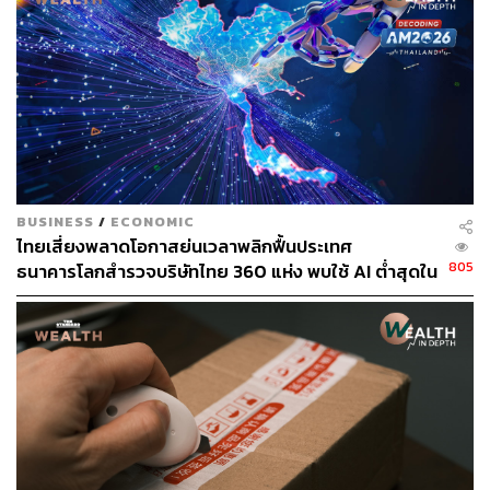
แน่นอนว่าเมื่ออีคอมเมิร์ซเติบโต สิ่งที่ควรจะเติบโตตามไป
ด้วยคืออุตสาหกรรมขนส่ง เพราะต้องเป็นคนจัดส่งพัสดุไปให้
กับลูกค้า ttb analytics ระบุไว้ในบทวิเคราะห์เมื่อวันที่ 17
กุมภาพันธ์ 2566 ว่า ในช่วง 5 ปีที่ผ่านมาธุรกิจขนส่งพัสดุเป็น
หนึ่งในธุรกิจบริการที่มีการขยายตัวอย่างรวดเร็ว โดยในปี
2561-2562 ธุรกิจขนส่งพัสดุมีมูลค่าในตลาดราว 4.6 หมื่น
ล้านบาท เติบโตเฉลี่ย 15%
BUSINESS
/
ECONOMIC
ขณะที่ SHIPPOP ประเมินว่า ถึงตลาดขนส่งพัสดุจะมีอัตรา
ไทยเสี่ยงพลาดโอกาสย่นเวลาพลิกฟื้นประเทศ
การเติบโตที่ลดลงหลังจากที่โตแรงในช่วงโควิด คาดการณ์
805
ธนาคารโลกสำรวจบริษัทไทย 360 แห่ง พบใช้ AI ต่ำสุดใน
ในปี 2566 และ 2567 ตลาดขนส่งพัสดุด่วนในไทยจะยังคง
กลุ่ม ตามหลังเคนยาและไนจีเรียเกือบ 4 เท่า
เติบโตเพิ่มขึ้นอย่างต่อเนื่อง เนื่องจากปัจจุบันผู้ที่ขายสินค้า
ออนไลน์มีแพลตฟอร์มช่องทางการขายที่หลากหลาย
ประกอบกับผู้บริโภคเองก็ยังมีพฤติกรรมการสั่งซื้อออนไลน์
อยู่ด้วยเช่นกัน ดังนั้นมูลค่าตลาดขนส่งพัสดุด่วนจะเติบโตขึ้น
อย่างต่อเนื่อง โดยอาจทะลุ 1 แสนล้านบาทภายในปี 2567
โดยในปี 2566 คาดว่าตลาดจะมีมูลค่า 9.6 หมื่นล้านบาท