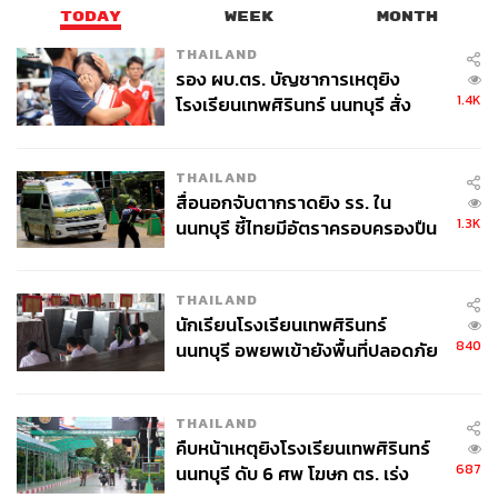
ลดลง 32.5% เมื่อเปรียบเทียบกับปีก่อน อันเนื่องมาจากการลด
TODAY
WEEK
MONTH
ลงของปริมาณการจัดส่งพัสดุ โดยยอดรวมของปริมาณการ
THAILAND
จัดส่งพัสดุลดลง 30% เมื่อเปรียบเทียบกับปีก่อนหน้า
รอง ผบ.ตร. บัญชาการเหตุยิง
1.4K
โรงเรียนเทพศิรินทร์ นนทบุรี สั่ง
สาเหตุหลักมาจากปริมาณการซื้อ-ขายผ่านทางตลาดพาณิชย์
ค้นหา 2 รอบยืนยันไร้คนติดค้าง พบ
อิเล็กทรอนิกส์ (e-Commerce) ที่ต่ำกว่าคาดการณ์ โดย
ศพปู่-ย่าที่บ้านพักผู้ก่อเหตุ
เฉพาะการลดลงในช่วงไตรมาส 3/2566 ส่งผลให้ Kerry
THAILAND
Express บริหารจัดการให้อยู่ในระดับที่มีเสถียรภาพได้ยาก
สื่อนอกจับตากราดยิง รร. ใน
1.3K
นนทบุรี ชี้ไทยมีอัตราครอบครองปืน
ดังนั้น แม้ต้นทุนขายและให้บริการจะลดลง 23.3% เมื่อเทียบ
สูงในระดับต้นของภูมิภาค
กับปีก่อนหน้า เหลือ 14,337.8 ล้านบาท แต่ท้ายที่สุดก็ไม่ได้
ช่วยให้ Kerry Express พลิกกลับมามีกำไร แต่ขาดทุน
THAILAND
นักเรียนโรงเรียนเทพศิรินทร์
3,880.6 ล้านบาท เพิ่มขึ้น 37.1% จากปีก่อนหน้า ซึ่งมีตัวเลข
840
นนทบุรี อพยพเข้ายังพื้นที่ปลอดภัย
ขาดทุน 2,829.8 ล้านบาท
ชั่วคราว หลังเหตุใช้อาวุธปืนภายใน
โรงเรียนคลี่คลาย
“บริษัทเชื่อว่าช่วงเวลาที่ยากลำบากที่สุดได้ผ่านพ้นไปแล้ว” นี่
THAILAND
คือสิ่งที่บริษัท เคอรี่ เอ็กซ์เพรส (ประเทศไทย) จำกัด (มหาชน)
คืบหน้าเหตุยิงโรงเรียนเทพศิรินทร์
หรือ KEX ระบุในรายงานที่แจ้งต่อตลาดหลักทรัพย์แห่ง
687
นนทบุรี ดับ 6 ศพ โฆษก ตร. เร่ง
ประเทศไทย