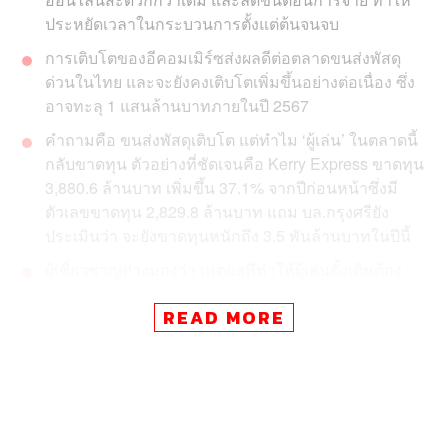
ประหยัดเวลาในกระบวนการตั้งแต่ต้นจนจบ
การเติบโตของอีคอมเมิร์ซส่งผลดีต่อตลาดขนส่งพัสดุ
ด่วนในไทย และจะยังคงเติบโตเพิ่มขึ้นอย่างต่อเนื่อง ซึ่ง
อาจทะลุ 1 แสนล้านบาทภายในปี 2567
คำถามคือ ขนส่งพัสดุเติบโต แต่ทำไม ‘ผู้เล่น’ ในตลาดนี้
กลับขาดทุน ตัวอย่างที่ชัดเจนคือ Kerry Express ขาดทุน
3,880.6 ล้านบาท เพิ่มขึ้น 37.1% จากปีก่อนหน้าซึ่งมี
ตัวเลขขาดทุน 2,829.8 ล้านบาท แถม บล.กรุงศรียัง
ประเมินว่า จะยังขาดทุนหนักถึง 3.5 พันล้านบาทในปีนี้
ผู้เชี่ยวชาญต่างมองว่า เหตุผลที่ทำให้ผู้เล่นดั้งเดิมต้อง
ขาดทุนส่วนหนึ่งเป็นเพราะ Shopee และ Lazada ที่ให้
READ MORE
บริการตั้งแต่ต้นน้ำถึงปลายน้ำ เช่น ขายสินค้าผ่าน
แพลตฟอร์มของตัวเอง และขนส่งสินค้าด้วยบริษัทขนส่ง
ของตัวเอง ทำให้สามารถควบคุมต้นทุนและบริการได้ดี
กว่า จนพลิกจากขาดทุนมาเป็นกำไรในช่วง 2-3 ปีหลัง
ในขณะที่เบอร์รองกำลังขาดทุน แต่พี่ใหญ่ในตลาดอย่าง
ไปรษณีย์ไทยได้ออกมาบอกว่า สามารถทำรายได้รวม