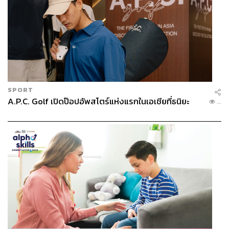
“แต่ผู้ให้บริการขนส่งครบวงจรอย่าง Shopee, Lazada และ
SPORT
J&T มีกำไรมากกว่า เพราะให้บริการตั้งแต่ต้นน้ำถึงปลายน้ำ
A.P.C. Golf เปิดป๊อปอัพสโตร์แห่งแรกในเอเชียที่ธนิยะ
...
เช่น ขายสินค้าผ่านแพลตฟอร์มของตัวเอง และขนส่งสินค้า
ด้วยบริษัทขนส่งของตัวเอง ทำให้สามารถควบคุมต้นทุนและ
บริการได้ดีกว่า”
สิ่งนี้ไม่เกินจริงเลย ซึ่งส่วนหนึ่งสามารถสะท้อนได้จาก
‘ไปรษณีย์ไทย’ ที่เปิดเผยในปีที่ผ่านมา ปี 2565 นั้นมีรายได้
19,546 ล้านบาท แต่ขาดทุนมากถึง 3,018 ล้านบาท
อย่างไรก็ตาม ttb analytics ได้วิเคราะห์ไว้ว่า สำหรับ
โครงสร้างธุรกิจขนส่งในปี 2564 แบ่งได้เป็น 2 กลุ่ม คือ กลุ่ม