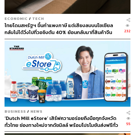
เติบโต 13% และ ปี 2567 อยู่ที่ 1.07 แสนล้านบาท เติบโต
12% ด้วยกัน
ECONOMIC
/
TECH
ตามข้อมูลของ SHIPPOP ประเมินส่วนแบ่งตลาดขนส่งพัสดุ
ไทยโดนสหรัฐฯ ขึ้นกำแพงภาษี แต่เสียงลบบนโซเชียล
ด่วนปัจจุบัน ตลาดขนส่งพัสดุด่วนในประเทศไทยมีการ
232
กลับไม่ได้วิ่งไปที่วอชิงตัน 40% ย้อนกลับมาที่สินค้าจีน
แข่งขันสูง จากข้อมูลดังกล่าวพบว่า มีผู้ให้บริการรายใหญ่ 5
ราคาถูกที่ทะลักจน SME ไทยสู้ไม่ไหว
ราย ได้แก่
ไปรษณีย์ไทย มีส่วนแบ่งการตลาดอยู่ที่ 23.5%
Kerry Express มีส่วนแบ่งการตลาดอยู่ที่ 20.1%
Flash Express มีส่วนแบ่งการตลาดอยู่ที่ 17.4%
DHL Express มีส่วนแบ่งการตลาดอยู่ที่ 16.5%
J&T Express มีส่วนแบ่งการตลาดอยู่ที่ 13.9%
และขนส่งอื่นๆ รวมกันอยู่ที่ 8.7%
BUSINESS
/
NEWS
อย่างไรก็ตาม คำถามที่ตามมาคือ ทั้งที่ตลาดขนส่งพัสดุถูก
‘Dutch Mill eStore’ เสิร์ฟความอร่อยถึงมือทุกจังหวัด
ประเมินว่าเติบโตจนจะทะลุ ‘แสนล้านบาท’ แต่ทำไมผู้เล่นใน
55
ทั่วไทย ช่องทางใหม่จากดัชมิลล์ พร้อมโปรโมชันส่งฟรีทั่ว
ตลาดจึงขาดทุน โดยเฉพาะเบอร์ 2 อย่าง ‘Kerry Express’
ประเทศ ส่งไว สั่งก่อนเที่ยง ได้ของวันถัดไป ส่งสินค้าแบบ