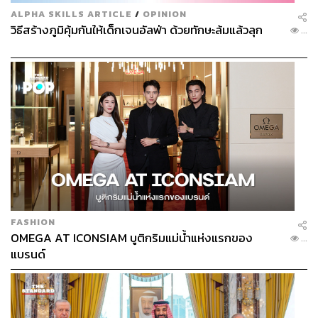
ธุรกิจขนส่งพัสดุดั้งเดิม มีส่วนแบ่งทางการตลาดอยู่ที่ 75% ซึ่ง
ALPHA SKILLS ARTICLE
/
OPINION
ลดลงจาก 93% ในปี 2561 และกลุ่มธุรกิจขนส่งพัสดุที่ต่อยอด
วิธีสร้างภูมิคุ้มกันให้เด็กเจนอัลฟ่า ด้วยทักษะล้มแล้วลุก
...
มาจากธุรกิจอีคอมเมิร์ซ มีส่วนแบ่งทางการตลาดอยู่ที่ 25%
เพิ่มจาก 7% ในปี 2561
“กลุ่มธุรกิจขนส่งพัสดุที่ต่อยอดมาจากธุรกิจอีคอมเมิร์ซเริ่ม
เข้ามามีบทบาทมากขึ้น จากความได้เปรียบในการมีตลาด
อีคอมเมิร์ซรองรับการให้บริการการขนส่งสินค้าของตนเอง”
ttb analytics ระบุ
โดยมีการกำหนดให้ผู้ใช้บริการเลือกใช้การขนส่งของช่อง
ทางอีคอมเมิร์ซนั้นๆ เป็นหลักกว่า 50% นอกจากนี้ยังมีอัตรา
การเติบโตของรายได้ที่เพิ่มขึ้นกว่า 4 เท่าในช่วงปี 2562-
FASHION
2564 ในขณะที่กลุ่มธุรกิจขนส่งพัสดุดั้งเดิมกลับมีอัตราการ
OMEGA AT ICONSIAM บูติกริมแม่น้ำแห่งแรกของ
...
เติบโตของรายได้ทรงตัวเฉลี่ยอยู่ที่ 16%
แบรนด์
Shopee และ Lazada ต่างมี ‘กำไร’ กันแล้ว