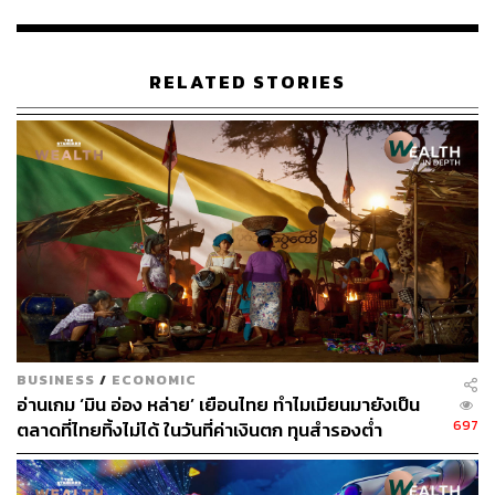
RELATED STORIES
ข่าวที่เกี่ยวข้อง:
หุ้น ‘เคอรี่ เอ็กซ์เพรส’ พุ่งชนซิลลิ่ง หลัง KLN ผู้ถือหุ้นให
ญ่จ่อนำหุ้น KEX จ่ายเป็นปันผลให้ผู้ถือหุ้น ฟาก SFTH ป
ระกาศทำ Tender Offer ราคา 5.50 บาท
วิเคราะห์อนาคต ‘เคอรี่ เอ็กซ์เพรส’ หลังปรับโครงสร้าง
ถือหุ้น พร้อมความเสี่ยงถูกเทขายจากรายย่อยฮ่องกง
140 ปี ‘ไปรษณีย์ไทย’ ย้ำไม่ขอเล่น ‘สงครามราคา’ แต่ก
ารกลับมาทำกำไรก็เป็นสิ่งมองข้ามไม่ได้!
BUSINESS
/
ECONOMIC
อ่านเกม ‘มิน อ่อง หล่าย’ เยือนไทย ทำไมเมียนมายังเป็น
697
ตลาดที่ไทยทิ้งไม่ได้ ในวันที่ค่าเงินตก ทุนสำรองต่ำ
อุตสาหกรรมขนส่งยังเติบโต?