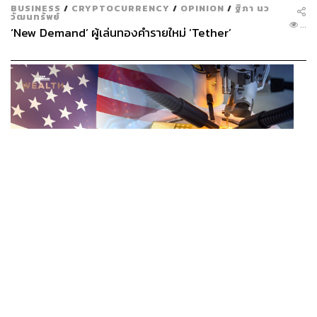
แล้ว
BUSINESS
/
CRYPTOCURRENCY
/
OPINION
/
ฐิภา นว
วัฒนทรัพย์
...
‘New Demand’ ผู้เล่นทองคำรายใหม่ ‘Tether’
ข้อมูลจากกรมพัฒนาธุรกิจการค้าเผยว่า Shopee ภายใต้ชื่อ
บริษัท ช้อปปี้ (ประเทศไทย) จำกัด ในปี 2565 นั้นมีรายได้ 2.2.
หมื่นล้านบาท และมีกำไรกว่า 2.38 พันล้านบาท ซึ่งถือ
เป็นการพลิกกลับมามีกำไรหลังจากที่ขาดทุนหลัก 4 พันล้าน
บาทในช่วง 4 ปีก่อนหน้านั้น
เช่นเดียวกัน Lazada ภายใต้บริษัท ลาซาด้า จำกัด ที่มีรายได้
ระหว่างปี 2564-2566 อยู่ที่ 1.4-1.9 หมื่นล้านบาท สามารถทำ
กำไรได้ 227 ล้านบาท, 413 ล้านบาท และ 605 ล้านบาท ตาม
ลำดับ ทั้งที่ปี 2563 ขาดทุนเกือบ 4 พันล้านบาท ส่วนปีก่อน
หน้าก็ขาดทุน 3.7 พันล้านบาท
ECONOMIC
/
BUSINESS
ทรัมป์สั่งเก็บภาษี ‘โพลีซิลิคอน’ 15% พร้อมตั้งราคาขั้นต่ำ
...
ตัดกำลังจีน