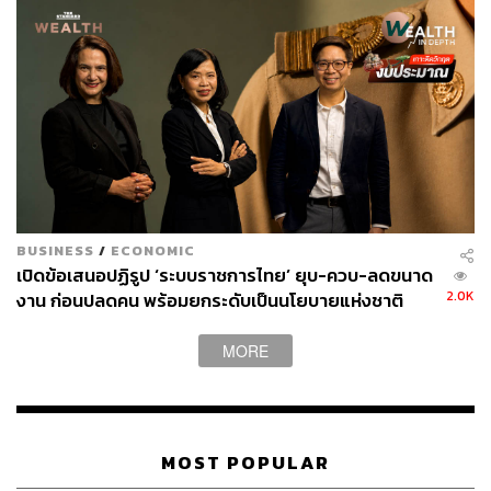
เย็นตรงจากโรงงาน [ADVERTORIAL]
BUSINESS
/
ECONOMIC
เปิดข้อเสนอปฏิรูป ‘ระบบราชการไทย’ ยุบ-ควบ-ลดขนาด
2.0K
งาน ก่อนปลดคน พร้อมยกระดับเป็นนโยบายแห่งชาติ
MORE
Kerry Express ‘ขาดทุน’ เพิ่ม 37.1%
Kerry Express เพิ่งรายงานผลประกอบการปี 2566 ที่ระบุว่า
MOST POPULAR
รายได้จากการขายและการให้บริการอยู่ที่ 11,470.3 ล้านบาท