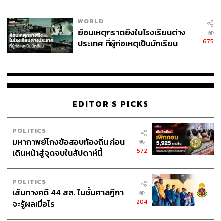
สอบปมขโมยปืนปู่ก่อเหตุ
ถึง Kerry Express จะเชื่อแบบนั้น แต่สำหรับบทวิเคราะห์จาก
WORLD
บล.กรุงศรีกลับประเมินว่า จะยังขาดทุนหนักถึง 3.5 พันล้าน
ย้อนเหตุกราดยิงในโรงเรียนต่าง
บาทในปีนี้ เพราะยังไม่เห็นแนวโน้มการพลิกฟื้นอย่างจริงจัง
675
ประเทศ ที่ผู้ก่อเหตุเป็นนักเรียน
ของผลการดำเนินงานในเร็วๆ นี้
“เรามองว่าอุปสงค์บริการของ KEX ยังคงถูกกดดัน เพราะผู้
ประกอบการอีคอมเมิร์ซอย่างเช่น Shopee เริ่มทำการจัดส่ง
สินค้าเอง โดยเฉพาะในพื้นที่ที่มี Margin สูงอย่างเช่น
EDITOR'S PICKS
กรุงเทพฯ และปริมณฑล” ปฏิภาค นวาวัตน์ นักวิเคราะห์ของ
บล.กรุงศรี ประเมิน
POLITICS
มหากาพย์โกงข้อสอบท้องถิ่น ก่อน
572
เดินหน้าสู่จุดจบในสัปดาห์นี้
ผู้เล่นเดิมขาดทุนเพราะอีคอมเมิร์ซลงมาเล่นเอง
POLITICS
การวิเคราะห์ดังกล่าวถือว่าน่าสนใจ เพราะสอดคล้องกับสิ่งที่
เส้นทางคดี 44 สส. ในชั้นศาลฎีกา
ป้อม-ภาวุธ พงษ์วิทยภานุ ประธานเจ้าหน้าที่บริหาร บริษัท
204
จะรู้ผลเมื่อไร
เพย์ โซลูชั่น จำกัด ได้ประเมินผ่าน 12 เทรนด์อีคอมเมิร์ซไทย