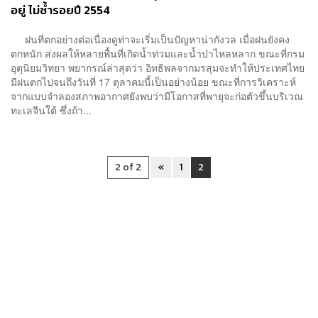
อยู่ ไม่ซ้ำรอยปี 2554
ฝนที่ตกอย่างต่อเนื่องดูท่าจะเริ่มเป็นปัญหาน่ากังวล เมื่อฝนยังคง
ตกหนัก ส่งผลให้หลายพื้นที่เกิดน้ำท่วมและน้ำป่าไหลหลาก ขณะที่กรม
อุตุนิยมวิทยา พยากรณ์ล่าสุดว่า อิทธิพลจากมรสุมจะทำให้ประเทศไทย
มีฝนตกไปจนถึงวันที่ 17 ตุลาคมนี้เป็นอย่างน้อย ขณะที่การวิเคราะห์
จากแบบจำลองสภาพอากาศยังพบว่ามีโอกาสที่พายุจะก่อตัวขึ้นบริเวณ
ทะเลจีนใต้ ซึ่งถ้า...
2 of 2
«
1
2