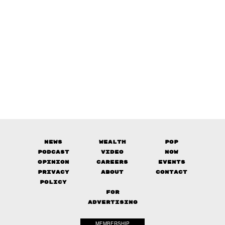
News
Wealth
Pop
Podcast
Video
Now
Opinion
Careers
Events
Privacy
About
Contact
Policy
FOR
ADVERTISING
MEMBERSHIP