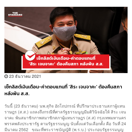
23 ธันวาคม 2021
เช็กลิสต์เงินเดือน-ค่าตอบแทนที่ ‘สิระ เจนจาคะ’ ต้องคืนสภา
หลังพ้น ส.ส.
วันนี้ (23 ธันวาคม) นพ.สุกิจ อัถโถปกรณ์ ที่ปรึกษาประธานสภาผู้แทน
ราษฎร (ส.ส.) แถลงถึงกรณีที่ศาลรัฐธรรมนูญมีมติวินิจฉัยให้ สิระ เจน
จาคะ พ้นสมาชิกภาพสมาชิกสภาผู้แทนราษฎร (ส.ส) กรุงเทพมหานคร
พรรคพลังประชารัฐ ตามรัฐธรรมนูญ นับตั้งแต่วันเลือกตั้ง คือ วันที่ 24
มีนาคม 2562 ขณะที่พระราชบัญญัติ (พ.ร.บ.) ประกอบรัฐธรรมนูญ