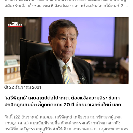
สมัครรับเลือกตั้งซ่อม เขต 6 จังหวัดสงขลา พร้อมจับสลากได้เบอร์ 2 ...
22 ธันวาคม 2021
‘เสรีพิศุทธ์’ เผยสเตปต่อไป กกต. ต้องแจ้งความสิระ ข้อหา
ปกปิดคุณสมบัติ ชี้ถูกตัดสิทธิ 20 ปี ค่อยมาเจอกันใหม่ บอก
สภาสูงขึ้น
วันนี้ (22 ธันวาคม) พล.ต.อ. เสรีพิศุทธ์ เตมียเวส สมาชิกสภาผู้แทน
ราษฎร (ส.ส.) แบบบัญชีรายชื่อ หัวหน้าพรรคเสรีรวมไทย กล่าวถึง
กรณีที่ศาลรัฐธรรมนูญวินิจฉัยให้ สิระ เจนจาคะ ส.ส. กรุงเทพมหานคร