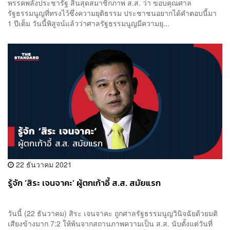
พรรคพลังประชารัฐ สิ้นสุดสมาชิกภาพ ส.ส. ว่า ขอบคุณศาล
รัฐธรรมนูญที่ทรงไว้ซึ่งความยุติธรรม ประชาชนอยากได้คำตอบนี้มา
1 ปีเต็ม วันนี้พิสูจน์แล้วว่าศาลรัฐธรรมนูญมีความยุ...
22 ธันวาคม 2021
รู้จัก ‘สิระ เจนจาคะ’ ผู้ตกเก้าอี้ ส.ส. สมัยแรก
วันนี้ (22 ธันวาคม) สิระ เจนจาคะ ถูกศาลรัฐธรรมนูญวินิจฉัยด้วยมติ
เสียงข้างมาก 7:2 ให้พ้นจากสถานภาพความเป็น ส.ส. นับตั้งแต่วันที่