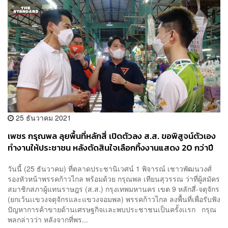
25 ธันวาคม 2021
เพชร กรุณพล ลุยพื้นที่หลักสี่ เปิดตัวลง ส.ส. ขอพิสูจน์ตัวเอง
ทำงานให้ประชาชน หลังตัดสินใจเลือกทิ้งงานแสดง 20 กว่าปี
วันนี้ (25 ธันวาคม) ที่ตลาดประชานิเวศน์ 1 พิจารณ์ เชาวพัฒนวงศ์
รองหัวหน้าพรรคก้าวไกล พร้อมด้วย กรุณพล เทียนสุวรรณ ว่าที่ผู้สมัคร
สมาชิกสภาผู้แทนราษฎร (ส.ส.) กรุงเทพมหานคร เขต 9 หลักสี่-จตุจักร
(ยกเว้นเเขวงจตุจักรและแขวงจอมพล) พรรคก้าวไกล ลงพื้นที่เพื่อรับฟัง
ปัญหาการค้าขายด้านเศรษฐกิจเเละพบประชาชนเป็นครั้งเเรก กรุณ
พลกล่าวว่า หลังจากที่พร...