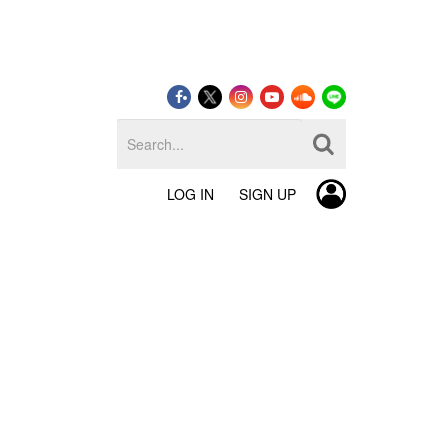
LOG IN
SIGN UP