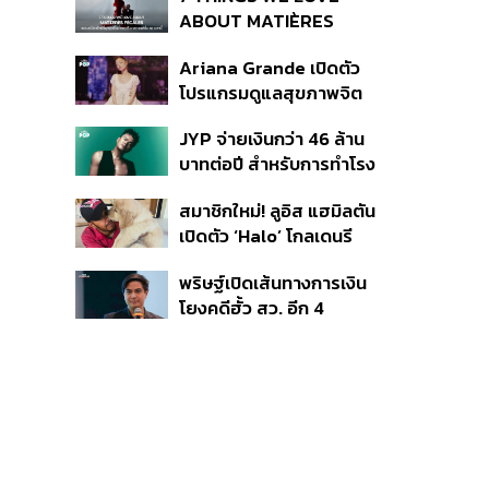
ABOUT MATIÈRES
FÉCALES
Ariana Grande เปิดตัว
โปรแกรมดูแลสุขภาพจิต
สำหรับคนในอุตสาหกรรม
JYP จ่ายเงินกว่า 46 ล้าน
ดนตรี
บาทต่อปี สำหรับการทำโรง
อาหารออร์แกนิกในบริษัท
สมาชิกใหม่! ลูอิส แฮมิลตัน
เปิดตัว ‘Halo’ โกลเดนรี
ทรีฟเวอร์ตัวใหม่
พริษฐ์เปิดเส้นทางการเงิน
โยงคดีฮั้ว สว. อีก 4
จังหวัด พบ ส.อบจ.
อำนาจเจริญโอนเงินให้เจ้า
หน้าที่ กกต. ฝ่ายสืบสวน