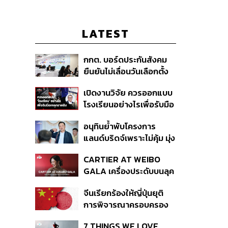
LATEST
กกต. บอร์ดประกันสังคม
ยืนยันไม่เลื่อนวันเลือกตั้ง
และปรับบางกระบวนการ
เปิดงานวิจัย ควรออกแบบ
ตามคำสั่งทุเลาของศาล
โรงเรียนอย่างไรเพื่อรับมือ
เหตุกราดยิง
อนุทินย้ำพับโครงการ
แลนด์บริดจ์เพราะไม่คุ้ม มุ่ง
พัฒนา Missing Link
CARTIER AT WEIBO
รองรับอ่าวไทย-อันดามัน
GALA เครื่องประดับบนลุค
พรมแดงของแขกคน
จีนเรียกร้องให้ญี่ปุ่นยุติ
สำคัญ
การพิจารณาครอบครอง
อาวุธนิวเคลียร์
7 THINGS WE LOVE