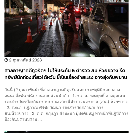
2 กุมภาพันธ์ 2023
ศาลอาญาคดีทุจริตฯ ไม่ให้ประกัน 6 ตำรวจ สน.ห้วยขวาง รีด
ทรัพย์นักท่องเที่ยวไต้หวัน ชี้เป็นเรื่องร้ายแรง อาจยุ่งกับพยาน
หลักฐาน
วันนี้ (2 กุมภาพันธ์) ที่ศาลอาญาคดีทุจริตเเละประพฤติมิชอบกลาง
ถนนตลิ่งชัน พนักงานสอบสวนนำตัว 1. ร.ต.อ. ยอดฤทธิ์ ลางคุลเสน
รองสารวัตรป้องกันปราบปราม สถานีตำรวจนครบาล (สน.) ห้วยขวาง
2. ร.ต.อ. ปฏิภาณ ศิริชัยวัฒนา รองสารวัตรอำนวยการ
สน.ห้วยขวาง 3. ด.ต. กฤษฎา คำมะนา ผู้บังคับหมู่ ทำหน้าที่ปฏิบัติการ
ป้องกันปราบปราม ...