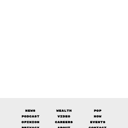
News
Wealth
Pop
Podcast
Video
Now
Opinion
Careers
Events
Privacy
About
Contact