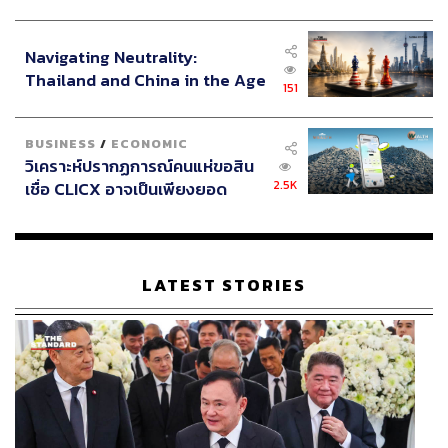
มาในปี 2546 ได้รับการแต่งตั้งดำรงตำแหน่งผู้ช่วยผู้
ประกาศหุ้นส่วนยุทธศาสตร์ไทย –
บัญชาการทหารบก ซึ่งเกิดขึ้นยุคทักษิณ ชินวัตร ดำรง
อินโดนีเซีย
ตำแหน่งนายกรัฐมนตรี
Navigating Neutrality:
Thailand and China in the Age
151
of a New Global Order
การดำรงตำแหน่งผู้ช่วยผู้บัญชาการทหารบกของพลเอก
ประวิตร วงษ์สุวรรณ ทำให้มีโอกาสขึ้นดำรงตำแหน่งผู้
BUSINESS
/
ECONOMIC
บัญชาการทหารบก ซึ่งเป็นตำแหน่งที่มีความสำคัญอย่างมาก
วิเคราะห์ปรากฏการณ์คนแห่ขอสิน
ในด้านความมั่นคง และในทางการเมือง ที่รัฐบาลจำเป็นต้อง
2.5K
เชื่อ CLICX อาจเป็นเพียงยอด
ได้คนที่เชื่อใจและไว้ใจได้ขึ้นมาดำรงตำแหน่ง
ภูเขาน้ำแข็ง ของปัญหาหนี้ครัว
เรือนไทยที่ถูกซุกไว้
การแต่งตั้งโยกย้ายนายทหารประจำปี 2547 พลเอก ประวิตร
วงษ์สุวรรณ ขึ้นดำรงตำแหน่งผู้บัญชาการทหารบกคนที่ 34
LATEST STORIES
ทำให้พลเอก ประวิตร เป็นนายทหารที่รับราชการในกองพล
ทหารราบที่ 2 รักษาพระองค์ ตำแหน่งผู้บัญชาการกองพล
ทหารราบที่ 2 รักษาพระองค์คนแรกที่ได้รับการแต่งตั้งดำรง
ตำแหน่งผู้บัญชาการทหารบก
วันวิชิต บุญโปร่ง (2554, 581) ตั้งข้อสังเกตถึงปัจจัยสำคัญจาก
ฝ่ายการเมืองยุครัฐบาลทักษิณ ชินวัตร ที่ทำให้พลเอก