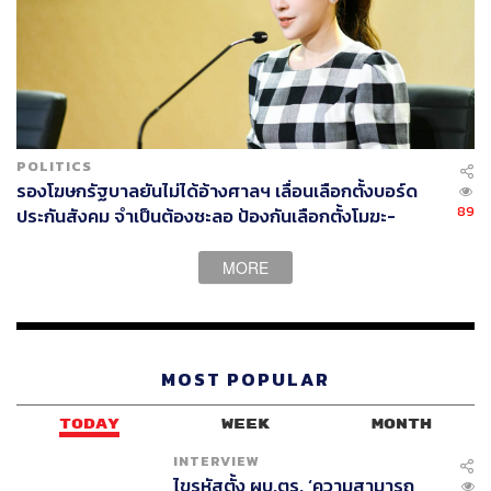
ภาพที่ 2 ตราสัญลักษณ์ประจำกรมทหารราบที่ 2 รักษา
พระองค์เมื่อครั้งใช้ชื่อหน่วยเป็นกรมผสมที่ 2
ภาพ: www.youtube.com
POLITICS
รองโฆษกรัฐบาลยันไม่ได้อ้างศาลฯ เลื่อนเลือกตั้งบอร์ด
89
ประกันสังคม จำเป็นต้องชะลอ ป้องกันเลือกตั้งโมฆะ-
ปกป้องสิทธิผู้ประกันตน
MORE
MOST POPULAR
ภาพที่ 3 ตราสัญลักษณ์ประจำกองพลทหารราบที่ 2 รักษา
พระองค์
TODAY
WEEK
MONTH
ภาพ: 2id.rta.mi.th
INTERVIEW
ไขรหัสตั้ง ผบ.ตร. ‘ความสามารถ