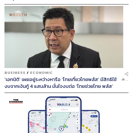
First มากขึ้น
ภาพที่ 5 ทักษิณ ชินวัตร นายกรัฐมนตรี ตรวจแถวทหารกอง
เกียรติยศเมื่อครั้งตรวจเยี่ยมกองทัพบก
โดยพลเอก ประวิตร วงษ์สุวรรณ ผู้บัญชาการทหารบก
BUSINESS
/
ECONOMIC
ให้การต้อนรับ
‘เอกนิติ’ เผยอยู่ระหว่างหารือ ‘ไทยเที่ยวไทยพลัส’ มีสิทธิใช้
...
ภาพ: www.thairath.co.th
งบจากเงินกู้ 4 แสนล้าน มั่นใจงบต่อ ‘ไทยช่วยไทย พลัส’
เฟส 2 มีเพียงพอ
นอกจากนี้ การใช้อำนาจทางการเมืองเข้ามาแทรกแซงการ
แต่งตั้งโยกย้ายนายทหารประจำปีของทักษิณ ชินวัตร ซึ่ง
ดำรงตำแหน่งนายกรัฐมนตรีภายหลังชนะการเลือกตั้งในปี
2544 ที่ดันแคน แมคคาร์โก และอุกฤษฏ์ ปัทมานันท์
(McCargo and Ukrist, 2005 134) เรียกว่า “การนำทหารกลับ