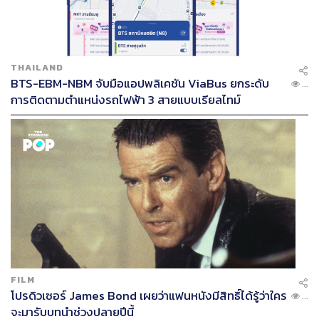
สู่การเมืองอีกครั้ง (Repoliticization of the Military) ได้เข้ามา
แทรกแซงการแต่งตั้งโยกย้ายนายทหารประจำปี ต้องการมี
อำนาจเหนือทหาร ด้วยการนำทหารกลับสู่การเมืองมาเป็น
ฐานอำนาจทางการเมืองเพื่อสร้างความเข้มแข็งและลด
THAILAND
โอกาสการทำรัฐประหาร”
BTS-EBM-NBM จับมือแอปพลิเคชัน ViaBus ยกระดับ
...
การติดตามตำแหน่งรถไฟฟ้า 3 สายแบบเรียลไทม์
การเข้าไปแทรกแซงการแต่งตั้งโยกย้ายนายทหารประจำปี
ยุคทักษิณ ชินวัตร ซึ่งดำรงตำแหน่งนายกรัฐมนตรีระหว่างปี
2544-2549 ส่งผลให้นายทหารที่เติบโตจากกองพลทหารราบ
ที่ 2 รักษาพระองค์หรือบูรพาพยัคฆ์ นำโดย พลเอก ประวิตร
วงษ์สุวรรณ, พลเอก อนุพงษ์ เผ่าจินดา และพลเอก ประยุทธ์
จันทร์โอชา ได้รับแต่งตั้งให้ดำรงตำแหน่งสำคัญในกองทัพบก
ทุกๆ ปี เช่น ผู้บัญชาการทหารบก และแม่ทัพภาคที่ 1
ชัยอนันต์ สมุทวณิช อธิบายว่า “การคุมกำลังในจุดสำคัญเป็น
ลักษณะเด่นของการเมืองแบบทหาร” (ชัยอนันต์ สมุทวณิช,
2524, 303) โดยเฉพาะการดำรงตำแหน่งผู้บัญชาการทหาร
FILM
บก ทำให้บูรพาพยัคฆ์มีบทบาทในการจัดวางฐานกำลังระยะ
โปรดิวเซอร์ James Bond เผยว่าแฟนหนังมีสิทธิ์ได้รู้ว่าใคร
...
จะมารับบทนำช่วงปลายปีนี้
ยาวภายในกองทัพบกและสนับสนุนให้นายทหารคนอื่นๆ ใน