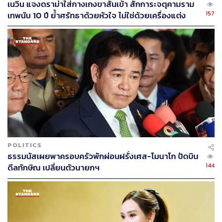
เนวิน แจงดราม่าใส่กางเกงขาสั้นเข้า สักการะจตุคามราม
และหน่วยทหารทั้งหมดของกองพลทหารราบที่ 2 รักษา
157
เทพนับ 10 ปี ย้ำศรัทธาด้วยหัวใจ ไม่ใช่ด้วยเครื่องแต่ง
พระองค์ ว่าเป็นบูรพาพยัคฆ์”
กาย
ส่วนที่มาของคำว่า ‘บูรพาพยัคฆ์’ เกิดขึ้นในปี 2498 เมื่อครั้ง
กรมทหารราบที่ 2 รักษาพระองค์ใช้ชื่อหน่วยเป็นกรมผสมที่ 2
ทำให้บูรพาพยัคฆ์เป็นการเรียกนายทหารที่เติบโตจากกองพล
ทหารราบที่ 2 รักษาพระองค์ มีหน่วยขึ้นตรงหลัก คือ กรม
ทหารราบที่ 2 รักษาพระองค์ กรมทหารราบที่ 12 รักษา
พระองค์ และกรมทหารราบที่ 21 รักษาพระองค์
POLITICS
ธรรมนัสเผยพาครอบครัวพักผ่อนฝรั่งเศส-โมนาโก ปัดบิน
144
ดีลทักษิณ เปลี่ยนตัวนายกฯ