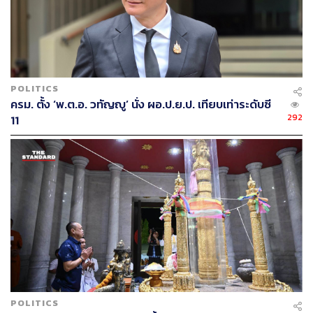
ภาพที่ 1 พลเอก ประวิตร วงษ์สุวรรณ รับมอบตำแหน่งผู้
บัญชาการทหารบกคนที่ 34
จากพลเอก ชัยสิทธิ์ ชินวัตร ผู้บัญชาการทหารบกคนที่ 33
ในปี 2547
POLITICS
ภาพ: www.thairath.co.th
ครม. ตั้ง ‘พ.ต.อ. วทัญญู’ นั่ง ผอ.ป.ย.ป. เทียบเท่าระดับซี
292
11
ทำความรู้จักกับบูรพาพยัคฆ์
ก่อนที่จะกล่าวถึงเส้นทางขึ้นสู่ตำแหน่งผู้บัญชาการทหารบก
ของนายทหารที่เติบโตจากกองพลทหารราบที่ 2 รักษา
พระองค์หรือบูรพาพยัคฆ์ มาทำความรู้จักกับบูรพาพยัคฆ์ว่ามี
ที่มาอย่างไร
วันวิชิต บุญโปร่ง (2554, 576) อธิบายว่า “บูรพาพยัคฆ์เป็นชื่อ
ฉายาของกรมทหารราบที่ 2 รักษาพระองค์ ค่ายจักรพงษ์
จังหวัดปราจีนบุรี เป็นหน่วยขึ้นตรงต่อกองพลทหารราบที่ 2
รักษาพระองค์ ถูกเรียกเป็นครั้งแรกหลังการรัฐประหารวันที่
19 กันยายน 2549 โดยสื่อมวลชนสายทหาร เข้าใจแบบตีขลุม
POLITICS