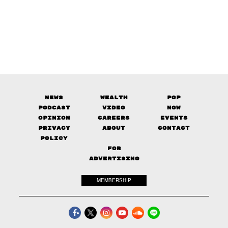
กองพลทหารราบที่ 2 รักษาพระองค์
ตั้งแต่การรัฐประหาร 19 กันยายน 2549 จนถึงปี 2559 การได้
รับแต่งตั้งให้ดำรงตำแหน่งสำคัญภายในกองทัพบก ทำให้
สามารถวางฐานกำลังระยะยาว วันวิชิต บุญโปร่ง (2556, 3-4)
อธิบายการสร้างฐานกำลังระยะยาวของบูรพาพยัคฆ์มาจาก
“การสนับสนุนเพื่อนร่วมรุ่นเข้าสู่ตำแหน่งสำคัญในกองทัพบก
และสนับสนุนนายทหารผู้ใต้บังคับบัญชาที่มีความใกล้ชิดให้มี
News
Wealth
Pop
ตำแหน่งสำคัญทางยุทธศาสตร์ของกองทัพบก เช่น ตำแหน่ง
Podcast
Video
Now
คุมกำลังรบ”
Opinion
Careers
Events
Privacy
About
Contact
Policy
สำหรับเส้นทางการเติบโตขึ้นสู่ตำแหน่งผู้บัญชาการทหารบก
FOR
ของพลเอก ประวิตร วงษ์สุวรรณ, โยชิฟูมิ ทามาดะ (2557,
ADVERTISING
216-218) ตั้งข้อสังเกต ดังนี้
MEMBERSHIP
“การดำรงตำแหน่งผู้บัญชาการทหารบกของพลเอก ประวิตร
วงษ์สุวรรณ นับเป็นเส้นทางการเติบโตจากเส้นทางคุมกำลัง
ในกองทัพภาคที่ 1 รูปแบบใหม่ในการขึ้นดำรงตำแหน่งผู้
บัญชาการทหารบก จากเดิมผู้บัญชาการทหารบกที่เติบโต