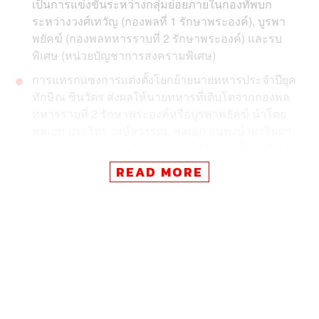
เป็นการแข่งขันระหว่างกลุ่มย่อยภายในกองทัพบก
ระหว่างวงศ์เทวัญ (กองพลที่ 1 รักษาพระองค์), บูรพา
พยัคฆ์ (กองพลทหารราบที่ 2 รักษาพระองค์) และรบ
พิเศษ (หน่วยบัญชาการสงครามพิเศษ)
การแทรกแซงการแต่งตั้งโยกย้ายนายทหารประจำปียุค
ทักษิณ ชินวัตร ส่งผลให้นายทหารที่เติบโตจากกองพล
ทหารราบที่ 2 รักษาพระองค์หรือบูรพาพยัคฆ์ นำโดย
พลเอก ประวิตร วงษ์สุวรรณ, พลเอก อนุพงษ์ เผ่าจินดา
และพลเอก ประยุทธ์ จันทร์โอชา ได้รับแต่งตั้งให้ดำรง
ตำแหน่งสำคัญในกองทัพบกทุกๆ ปี
READ MORE
นับจากพลเอก ประวิตร วงษ์สุวรรณ ดำรงตำแหน่งผู้
บัญชาการทหารบกคนที่ 34 ในปี 2547 ต่อจากพลเอก ชัยสิทธิ์
ชินวัตร ที่ข้ามไปดำรงตำแหน่งผู้บัญชาการทหารสูงสุด เป็น
ครั้งแรกที่นายทหารเติบโตจากกองพลทหารราบที่ 2 รักษา
พระองค์ (บูรพาพยัคฆ์) สามารถขึ้นสู่ตำแหน่งผู้บัญชาการ
ทหารบกได้สำเร็จ