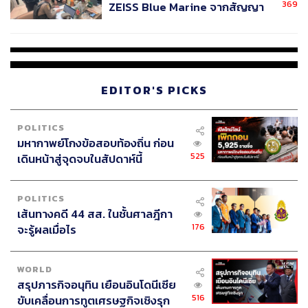
369
ZEISS Blue Marine จากสัญญา
www.komchadluek.net
ผลิต 8.3 ล้าน สู่ข้อพิพาท ‘มา
เวลล์ฯ’ ฟ้อง ‘โทน บางแค’ ผิดนัด
เส้นทางขึ้นสู่ตำแหน่งผู้บัญชาการทหารบกของบูรพาพยัคฆ์
จ่ายหนี้-แอบระบุแบรนด์
ก่อนที่พลเอก ประวิตร วงษ์สุวรรณ จะขึ้นดำรงตำแหน่งผู้
บัญชาการทหารบก มีนายทหารเติบโตจากกองพลทหารราบ
EDITOR'S PICKS
ที่ 2 รักษาพระองค์ (บูรพาพยัคฆ์) ซึ่งใกล้เคียงกับดำรง
ตำแหน่งผู้บัญชาการทหารบก คือ พลเอก นิพนธ์ ภารัญนิตย์
POLITICS
อดีตผู้บัญชาการกองพลทหารราบที่ 2 รักษาพระองค์ และผู้
มหากาพย์โกงข้อสอบท้องถิ่น ก่อน
บังคับการกรมทหารราบที่ 21 รักษาพระองค์ ดำรงตำแหน่งผู้
525
เดินหน้าสู่จุดจบในสัปดาห์นี้
ช่วยผู้บัญชาการทหารบกระหว่างปี 2541-2544 และรองผู้
บัญชาการทหารบกระหว่างปี พ.ศ. 2544-2545 เมื่อครั้งพล
เอก สุรยุทธ์ จุลานนท์ ดำรงตำแหน่งผู้บัญชาการทหารบก
POLITICS
เส้นทางคดี 44 สส. ในชั้นศาลฎีกา
ระหว่างปี 2541-2545
176
จะรู้ผลเมื่อไร
ทั้งนี้ พลเอก ประวิตร วงษ์สุวรรณ เข้าสู่เส้นทางที่จะขึ้นดำรง
ตำแหน่งผู้บัญชาการทหารบกในการแต่งตั้งโยกย้ายนาย
WORLD
ทหารประจำปี 2545 เมื่อได้รับการแต่งตั้งดำรงตำแหน่ง
สรุปภารกิจอนุทิน เยือนอินโดนีเซีย
แม่ทัพภาคที่ 1 ต่อจากพลเอก พรชัย เดชาติวงศ์ ณ อยุธยา ต่อ
516
ขับเคลื่อนการทูตเศรษฐกิจเชิงรุก