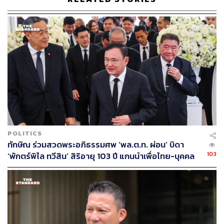
ของกองทัพบก เช่น เหล่าทหารช่าง และเหล่าทหารสื่อสาร
เป็นต้น
แต่ภายหลังรัฐประหาร 19 กันยายน 2549 จนถึงปี 2559 เส้น
ทางการเติบโตขึ้นสู่ตำแหน่งผู้บัญชาการทหารบกเป็นการ
แข่งขันระหว่างกลุ่มย่อยภายในกองทัพบกระหว่างวงศ์เทวัญ
(กองพลที่ 1 รักษาพระองค์), บูรพาพยัคฆ์ (กองพลทหารราบที่
2 รักษาพระองค์) และรบพิเศษ (หน่วยบัญชาการสงคราม
พิเศษ)
โดยเฉพาะบูรพาพยัคฆ์ (กองพลทหารราบที่ 2 รักษาพระองค์)
POLITICS
สามารถขึ้นดำรงตำแหน่งผู้บัญชาทหารบกติดต่อกันระหว่าง
ทักษิณ ร่วมสวดพระอภิธรรมศพ ‘พล.ต.ท. ผ่อน’ บิดา
ปี 2550-2559
103
‘พักตร์พิไล ทวีสิน’ สิริอายุ 103 ปี แกนนำเพื่อไทย-บุคคล
หลากวงการร่วมอาลัย