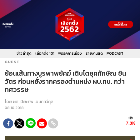
วันเลือกตั้ง
EXPIRED
ข่าวล่าสุด
เลือกตั้ง 101
พรรคการเมือง
รายงานสด
PODCAST
GUEST
ย้อนเส้นทางบูรพาพยัคฆ์ เติบโตยุคทักษิณ ชิน
วัตร ก่อนหยั่งรากครองตำแหน่ง ผบ.ทบ. กว่า
ทศวรรษ
โดย
ผศ. ปิยะภพ เอนกทวีกุล
08.10.2018
7.3K