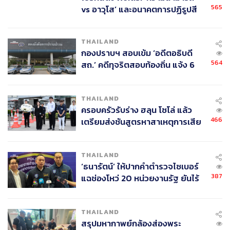
565
vs อาวุโส’ และอนาคตการปฏิรูปสี
กากี กับ พล.ต.อ. เอก อังสนานนท์
THAILAND
กองปราบฯ สอบเข้ม ‘อดีตอธิบดี
564
สถ.’ คดีทุจริตสอบท้องถิ่น แจ้ง 6
ข้อหาหนัก จ่อชง ป.ป.ช. 12 ส.ค. นี้
THAILAND
ครอบครัวรับร่าง ฮลุน โซโล่ แล้ว
466
เตรียมส่งชันสูตรหาสาเหตุการเสีย
ชีวิต
THAILAND
‘ธนารัตน์’ ให้ปากคำตำรวจไซเบอร์
387
แฉช่องโหว่ 20 หน่วยงานรัฐ ยันไร้
ภาพที่ 4 จากซ้ายไปขวา ตราสัญลักษณ์ประจำกรมทหารราบ
นัยทางการเมือง
ที่ 2 รักษาพระองค์ กรมทหารราบที่ 12 รักษาพระองค์
และตราสัญลักษณ์ประจำกรมทหารราบที่ 21 รักษาพระองค์
THAILAND
หน่วยขึ้นตรงหลักกองพลทหารราบที่ 2 รักษาพระองค์
สรุปมหากาพย์กล้องส่องพระ
ภาพ: www.youtube.com, www.pairee12.com,