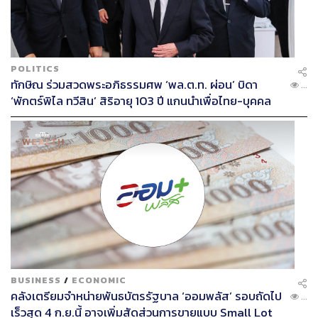
ประวิตร วงษ์สุวรรณ สามารถขึ้นดำรงตำแหน่งผู้บัญชาการ
ทหารบก ได้แก่
พลเอก ประวิตร วงษ์สุวรรณ มีความคุ้นเคยกลุ่ม
ทางการเมืองในพรรคไทยรักไทย เช่น กลุ่มนายเสนาะ
POLITICS
เทียนทอง กลุ่มคุณหญิงสุดารัตน์ เกยุราพันธุ์
ทักษิณ ร่วมสวดพระอภิธรรมศพ ‘พล.ต.ท. ผ่อน’ บิดา
...
พลเอก ประวิตร วงษ์สุวรรณ มีความใกล้ชิดกับสถาบัน
‘พักตร์พิไล ทวีสิน’ สิริอายุ 103 ปี แกนนำเพื่อไทย-บุคคล
สูงสุด และมีประวัติการรับราชการโดดเด่น ผ่านการ
หลากวงการร่วมอาลัย
ดำรงตำแหน่งคุมกำลังรบในกองพลทหารราบที่ 2
รักษาพระองค์ (ผู้บังคับการกรมทหารราบที่ 12 รักษา
พระองค์ และผู้บัญชาการกองพลทหารราบที่ 2 รักษา
พระองค์) และแม่ทัพภาคที่ 1 ปัจจัยทั้งสองทำให้ทักษิณ
ชินวัตร นายกรัฐมนตรี แต่งตั้งให้พลเอก ประวิตร วงษ์
สุวรรณ ดำรงตำแหน่งผู้บัญชาการทหารบก
BUSINESS
/
ECONOMIC
คลังเตรียมจำหน่ายพันธบัตรรัฐบาล ‘ออมพลัส’ รอบถัดไป
...
เร็วสุด 4 ก.ย.นี้ อาจเพิ่มสัดส่วนการขายแบบ Small Lot