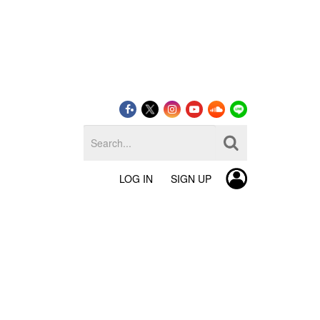
LOG IN
SIGN UP