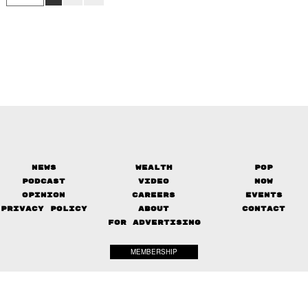
News
Wealth
Pop
Podcast
Video
Now
Opinion
Careers
Events
Privacy Policy
About
Contact
FOR ADVERTISING
MEMBERSHIP