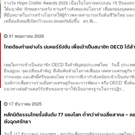
รางวัล Hope Crafter Awards 2026 เนื่องในโอกาสครบรอบ 15 ปีของสถ
ใต้แนวคิด ‘ถักทอความหวัง สานสร้างสังคมแห่งโอกาส’ เพื่อยกย่องบุคคล
ที่มีบทบาทในการสร้างโอกาสให้ผู้ก้าวพลาดสามารถเริ่มต้นชีวิตใหม่ และ
เคลื่อนสังคมที่เปิดกว้างและปลอดภัยยิ่งขึ้น ดร.พิเ...
31 พฤษภาคม 2026
ไทยต้องทำอย่างไร ปมคอร์รัปชัน เพื่อเข้าเป็นสมาชิก OECD ได้สำ
เหตุใดการเข้าเป็นสมาชิก OECD จึงสำคัญต่อประเทศไทย วันนี้ ประเท
ยืนอยู่บน ‘จุดเปลี่ยนสำคัญ’ ที่เดิมพันด้วยโอกาสเพื่ออนาคตทางเศรษฐกิจ 
การลงทุน และศักดิ์ศรีของคนไทย จากการที่เรากำลังสมัครเข้าเป็นสมาช
‘องค์การเพื่อความร่วมมือทางเศรษฐกิจและการพัฒนา หรือ OECD’ ซึ่งต้
แนวทางต่อต้านคอร์รัปชันของเขามาใช้เป็นมาตรฐานในการปฏิร...
17 ธันวาคม 2025
หลักนิติธรรมไทยรั้งอันดับ 77 ของโลก ต่ำกว่าค่าเฉลี่ยสากล – คอ
ยังฉุดศรัทธา
วันนี้ (17 ธันวาคม) กรุงเทพฯ - สถาบันเพื่อการยุติธรรมแห่งประเทศไทย (