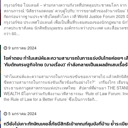
กรุงวอร์ซอ โปแลนด์ – ท่ามกลางความกังวลที่ปกคลุมประชาคมโลก จาก
สถานการณ์ ‘นิติธรรมถดถอย’ ควบคู่ไปกับ ‘การขยายตัวของอำนาจนิยม’ ที
กัดกร่อนรากฐานประชาธิปไตยทั่วโลก เวที World Justice Forum 2025 ม
กรุงวอร์ซอ ประเทศโปแลนด์ เพื่อเป็นพื้นที่ระดมสมองของนักกฎหมาย นั
ภาคประชาสังคม นักสิทธิมนุษยชน องค์กรระหว่างประเทศ และสื่อมวลช
กว่า 60...
9 มกราคม 2024
ไขคำตอบ ทำไมเสน่ห์และความสามารถในการแข่งขันไทยค่อยๆ เ
‘กับดักเศรษฐกิจไทย (บางเรื่อง)’ กำลังกลายเป็นแผลอักเสบเรื้อร
“ทำไมเสน่ห์และความสามารถในการแข่งขันของเราหายไป แล้วหลักนิติ
ขีดความสามารถในการแข่งขันเกี่ยวข้องกันอย่างไร?” เกรียงไกร เธียรนุ
ประธานสภาอุตสาหกรรมแห่งประเทศไทย สัปดาห์ที่ผ่านมา THE STA
WEALTH มีโอกาสร่วมรับฟังงานเวทีสาธารณะ ‘Rule of Law Forum: Inve
the Rule of Law for a Better Future’ ซึ่งเป็นการจัดกิ...
5 มกราคม 2024
ทวียังไม่เคาะทักษิณเคยลี้ภัยมีสิทธิเข้าเกณฑ์คุมขังที่บ้าน ย้ำระเบี