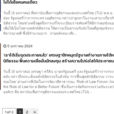
ไม่ได้เอื้อคนคนเดียว
วันนี้ (5 มกราคม) ที่สถาบันเพื่อการยุติธรรมแห่งประเทศไทย (TIJ) พ.ต.อ.
ส่อง รัฐมนตรีว่าการกระทรวงยุติธรรม กล่าวปาฐกถาในงานเสวนาเกี่ยวกั
นิติธรรม โดยช่วงหนึ่งพูดถึงการแก้ไขระเบียบราชทัณฑ์ให้มีการคุมขังน
เพื่อให้เป็นไปตามหลักนิติธรรม ให้ความเป็นธรรมกับนักโทษที่ถูกคุมขังร
พิจารณาคดี ซึ่งมีจำนวนมาก ภายหลังจบเวทีเ...
5 มกราคม 2024
‘เราได้เริ่มจุดประกายแล้ว’ เศรษฐาปักหมุดรัฐบาลทำงานภายใต้ห
นิติธรรม ฟื้นความเชื่อมั่นนักลงทุน สร้างความโปร่งใสให้ประชาชน
วันนี้ (5 มกราคม) เศรษฐา ทวีสิน นายกรัฐมนตรี และรัฐมนตรีว่าการกร
คลัง กล่าวถึงประเด็นหลักนิติธรรมในหัวข้อ ‘การฟื้นฟูหลักนิติธรรม วาระ
ของไทย’ ผ่านสารที่เปิดในการจัดเวทีสาธารณะ ‘Rule of Law Forum: Inv
the Rule of Law for a Better Future’ ซึ่งเป็นการจัดกิจกรรมร่วมกันระหว
องค์กร คือ สถาบันเพื่อการยุติธรรมแห่งประเทศไทย (TIJ)...
1 of 2
1
2
»