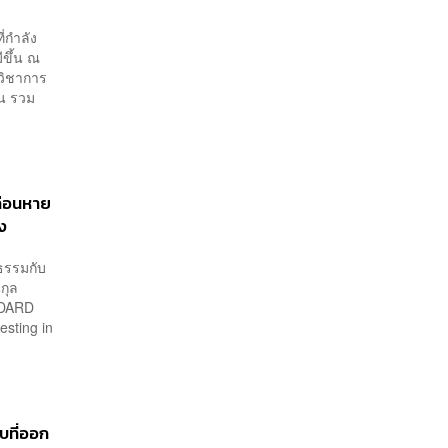
่กำลัง
ีขึ้น ณ
กวิชาการ
น รวม
ลือนหาย
ัง
ธรรมกับ
กุล
NDARD
sting in
ยบที่ออก