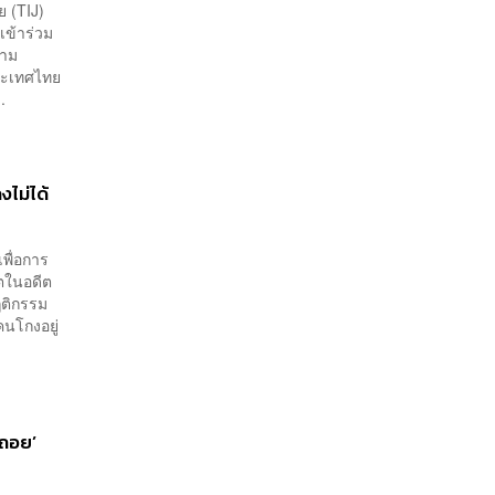
ย (TIJ)
เข้าร่วม
วาม
ประเทศไทย
.
งไม่ได้
พื่อการ
ิตในอดีต
ฤติกรรม
นโกงอยู่
ดถอย’