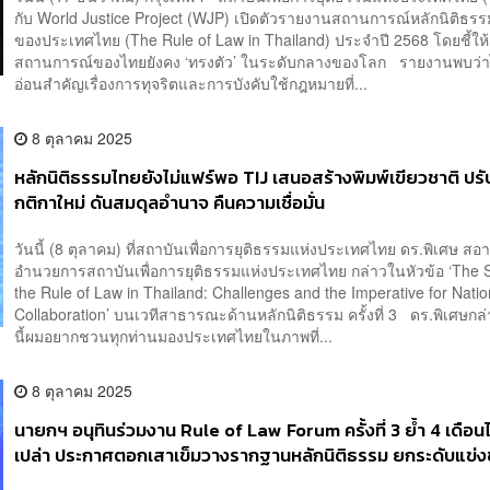
กับ World Justice Project (WJP) เปิดตัวรายงานสถานการณ์หลักนิติธรรม
ของประเทศไทย (The Rule of Law in Thailand) ประจำปี 2568 โดยชี้ให้เ
สถานการณ์ของไทยยังคง ‘ทรงตัว’ ในระดับกลางของโลก รายงานพบว่าไ
อ่อนสำคัญเรื่องการทุจริตและการบังคับใช้กฎหมายที่...
8 ตุลาคม 2025
หลักนิติธรรมไทยยังไม่แฟร์พอ TIJ เสนอสร้างพิมพ์เขียวชาติ ปร
กติกาใหม่ ดันสมดุลอำนาจ คืนความเชื่อมั่น
วันนี้ (8 ตุลาคม) ที่สถาบันเพื่อการยุติธรรมแห่งประเทศไทย ดร.พิเศษ สอาด
อำนวยการสถาบันเพื่อการยุติธรรมแห่งประเทศไทย กล่าวในหัวข้อ ‘The S
the Rule of Law in Thailand: Challenges and the Imperative for Natio
Collaboration’ บนเวทีสาธารณะด้านหลักนิติธรรม ครั้งที่ 3 ดร.พิเศษกล่
นี้ผมอยากชวนทุกท่านมองประเทศไทยในภาพที่...
8 ตุลาคม 2025
นายกฯ อนุทินร่วมงาน Rule of Law Forum ครั้งที่ 3 ย้ำ 4 เดือน
เปล่า ประกาศตอกเสาเข็มวางรากฐานหลักนิติธรรม ยกระดับแข่ง
ไม่ป้องคนผิด-ไม่กลั่นแกล้งทางการเมือง