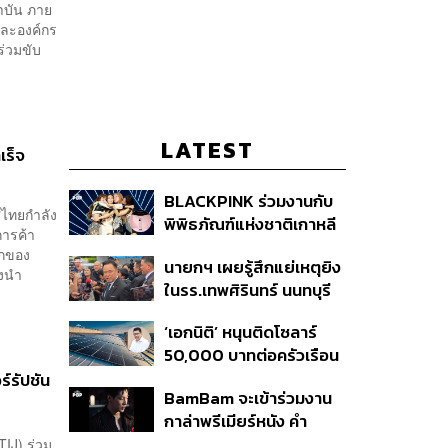
าบัน ภาย
และองค์กร
ร่วมขับ
LATEST
เร็จ
BLACKPINK ร่วมงานกับ
ศไทยกำลัง
พิพิธภัณฑ์แห่งชาติเกาหลี
การค้า
ปล่อยคอลเล็กชันครบรอบ
ิกของ
นายกฯ เผยรู้สึกแย่เหตุยิง
10 ปีการเดบิวต์
องนำ
ในรร.เทพศิรินทร์ นนทบุรี
เสียใจกับผู้เสียชีวิต ชี้เป็น
‘เอกนิติ’ หนุนติดโซลาร์
เหตุรัฐไม่ต่อใบอนุญาตพก
50,000 บาทต่อครัวเรือน
พา-ครอบครองปืน
พร้อมดึง ‘ออมสิน-ธอส.’
ร์รัปชัน
BamBam จะเข้าร่วมงาน
ปล่อยกู้ดอกเบี้ยต่ำ เร่ง
กาล่าพรีเมียร์หนัง คำ
ออกโครงการภายใน 1
สารภาพของหมอผี
TIJ) ร่วม
เดือน