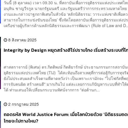
วันนี้ (8 ตุลาคม) เวลา 09.30 น. ที่สถาบันเพื่อการยุติธรรมแห่งประเทศไท
อนุทิน ชาญวีรกูล นายกรัฐมนตรี และรัฐมนตรีว่าการกระทรวงมหาดไทย 
งานและกล่าวปาฐกถาพิเศษในหัวข้อ ‘หลักนิติธรรม: วาระแห่งชาติเพื่อค
สามารถในการแข่งขันของไทย’ ซึ่งจัดโดยสถาบันเพื่อการยุติธรรมแห่ง
เครือข่ายผู้บริหารด้านหลักนิติธรรมและการพัฒนา (Rule of Law and D..
8 สิงหาคม 2025
Integrity by Design หยุดสร้างฮีโร่ปราบโกง เริ่มสร้างระบบที่โก
ศาสตราจารย์ (พิเศษ) ดร.กิตติพงษ์ กิตติยารักษ์ ประธานกรรมการสถาบันเ
ยุติธรรมแห่งประเทศไทย (TIJ) ได้สะท้อนถึงสาเหตุที่การต่อสู้กับการทุจร
ยังไม่ประสบผลสำเร็จตามที่คาดหวังว่า เป็นเพราะเรามักจะ "ไปโฟกัสที่พ
การจับคนผิด สร้างคนดี" มากเกินไป แต่ละเลยการแก้ปัญหาระบบที่ทำให้ค
ได้ ท่านเสนอให้เปลี่ยนกระบวนทัศน์จากการ "ต่อต้านก...
2 กรกฎาคม 2025
ถอดรหัส World Justice Forum: เมื่อโลกป่วยด้วย ‘นิติธรรมถ
ไทยจะไปทางไหน?