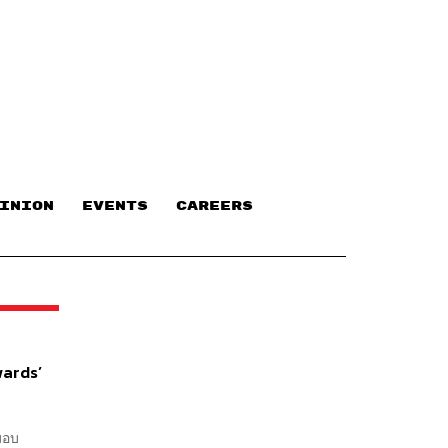
INION
EVENTS
CAREERS
wards’
ีมอบ