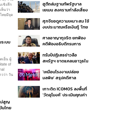
ฮูตีถล่มฐานทัพรัฐบาล
เชิงลึก
ห็นว่า
เยเมน สงครามกำลังเสี่ยง
ทยมีจุด
ปะทุอีกครั้งหรือไม่?
ศุภจีขอดูความเหมาะสม ใช้
งบประมาณหรือเงินกู้ ‘ไทย
เที่ยวไทยพลัส’ บอกหากมี
ศาลอาญาทุจริต ยกฟ้อง
‘ไทยช่วยไทยพลัส เฟส 2’
ับระบบ
คดีฟ้องอธิบดีกรมการ
ไม่จำเป็นต้องออกพร้อมกัน
ปกครอง ชี้ย้าย ‘อดีตปลัด
ทรัมป์ปฏิเสธข่าวลือ
จังหวัดภูเก็ต’ ชอบด้วยขั้น
เย็น ผู้
สหรัฐฯ ขาดแคลนอาวุธใน
ตอน
tate of
การทำสงครามกับอิหร่าน
nal
‘เหมือนโรงงานปล่อย
เผยกำลังล่าตัวคนปล่อย
าวว่า วัน
มลพิษ’ สรุปคดีศาล
ข่าว
นิวเม็กซิโก สั่งปรับ Meta ชี้
เกาะติด ICOMOS ลงพื้นที่
กระทบสุขภาพจิตเด็ก คุม
‘วัดอุโมงค์’ ประเมินคุณค่า
เข้ม AI Chatbot
ล้านนา ดันเชียงใหม่สู่
ไม่สูญ
มรดกโลกปี 2570
ขันไทย