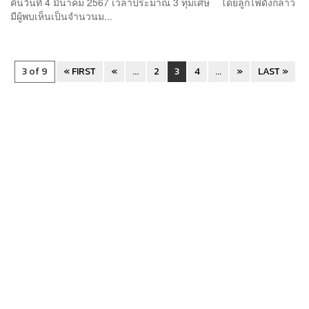
คืนวันที่ 4 มีนาคม 2567 เวลาประมาณ 3 ทุ่มเศษ โดยลูกไฟดังกล่าว
มีผู้พบเห็นเป็นจำนวนม...
3 of 9
« FIRST
«
...
2
3
4
...
»
LAST »