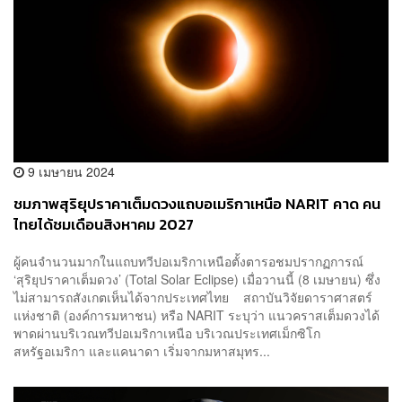
9 เมษายน 2024
ชมภาพสุริยุปราคาเต็มดวงแถบอเมริกาเหนือ NARIT คาด คน
ไทยได้ชมเดือนสิงหาคม 2027
ผู้คนจำนวนมากในแถบทวีปอเมริกาเหนือตั้งตารอชมปรากฏการณ์
‘สุริยุปราคาเต็มดวง’ (Total Solar Eclipse) เมื่อวานนี้ (8 เมษายน) ซึ่ง
ไม่สามารถสังเกตเห็นได้จากประเทศไทย สถาบันวิจัยดาราศาสตร์
แห่งชาติ (องค์การมหาชน) หรือ NARIT ระบุว่า แนวคราสเต็มดวงได้
พาดผ่านบริเวณทวีปอเมริกาเหนือ บริเวณประเทศเม็กซิโก
สหรัฐอเมริกา และแคนาดา เริ่มจากมหาสมุทร...