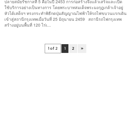
ปลายสมัยรัชกาลที่ 5 คือในปี 2453 การก่อสร้างจึงแล้วเสร็จและเปิด
ใช้บริการอย่างเป็นทางการ โดยพระบาทสมเด็จพระมงกุฎเกล้าเจ้าอยู่
หัวได้เสด็จฯ ทรงกระทำพิธีกดปุ่มสัญญาณไฟฟ้าให้รถไฟขบวนแรกเดิน
เข้าสู่สถานีกรุงเทพเมื่อวันที่ 25 มิถุนายน 2459 สถานีรถไฟกรุงเทพ
สร้างอยู่บนพื้นที่ 120 ไร่เ...
1 of 2
1
2
»