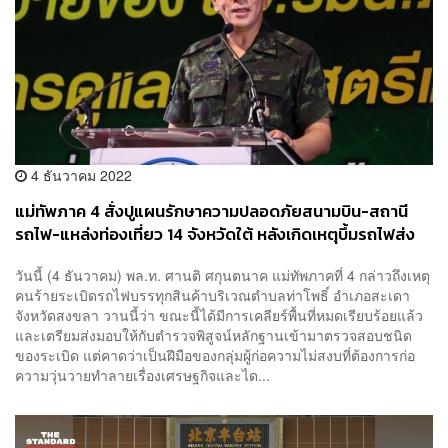
4 ธันวาคม 2022
แม่ทัพภาค 4 สั่งปูแผนรักษาความปลอดภัยสนามบิน-สถานี
รถไฟ-แหล่งท่องเที่ยว 14 จังหวัดใต้ หลังเกิดเหตุบึ้มรถไฟส่ง
สินค้าที่สงขลา
วันนี้ (4 ธันวาคม) พล.ท. ศานติ ศกุนตนาค แม่ทัพภาคที่ 4 กล่าวถึงเหตุ
คนร้ายระเบิดรถไฟบรรทุกสินค้าบริเวณตำบลท่าโพธิ์ อำเภอสะเดา
จังหวัดสงขลา วานนี้ว่า ขณะนี้ได้มีการเคลียร์พื้นที่หมดเรียบร้อยแล้ว
และเตรียมส่งมอบให้กับตำรวจพิสูจน์หลักฐานเข้ามาตรวจสอบชนิด
ของระเบิด แต่คาดว่าเป็นฝีมือของกลุ่มผู้ก่อความไม่สงบที่ต้องการก่อ
ความวุ่นวายทำลายเรื่องเศรษฐกิจและได...