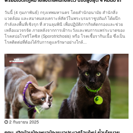
พร้อมเปิดกฎหมายลงโทษคนทิ้งสัตว์ ปรับสูงสุด 4 หมื่นบาท
วันนี้ (4 กุมภาพันธ์) กรุงเทพมหานคร โดยสำนักอนามัย สำนักสิ่ง
แวดล้อม และสมาคมสงเคราะห์สัตว์ในพระบรมราชูปถัมภ์ ได้ผนึก
กำลังลงพื้นที่เชิงรุก ที่ สวนลุมพินี เพื่อปฏิบัติภารกิจคัดกรองและช่วย
เหลือแมวจรจัด ภายหลังจากการเฝ้าระวังและพบการแพร่ระบาดของ
โรคสปอโรทริโคซิส (Sporotrichosis) หรือ โรคเชื้อรากินเนื้อ ซึ่งเป็น
โรคติดต่อที่ต้องได้รับการดูแลรักษาอย่างใกล้...
2 กันยายน 2025
กทม. เปิดบ้านน้องหมาน้องแมวประเวศโฉมใหม่ ย้ำนโยบาย