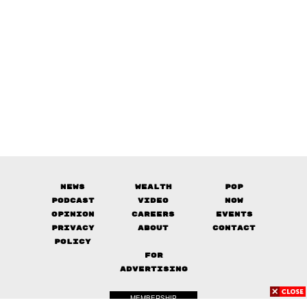
News
Wealth
Pop
Podcast
Video
Now
Opinion
Careers
Events
Privacy
About
Contact
Policy
FOR
ADVERTISING
MEMBERSHIP